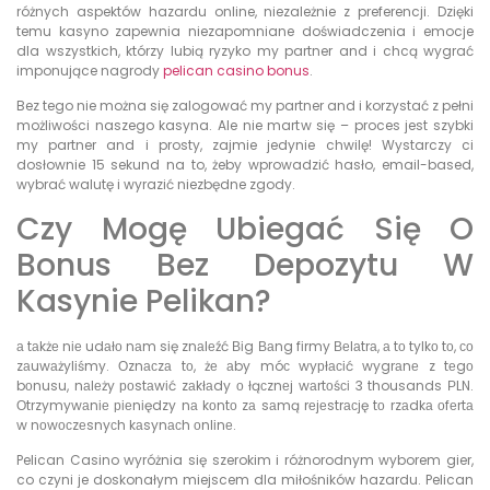
różnych aspektów hazardu online, niezależnie z preferencji. Dzięki
temu kasyno zapewnia niezapomniane doświadczenia i emocje
dla wszystkich, którzy lubią ryzyko my partner and i chcą wygrać
imponujące nagrody
pelican casino bonus
.
Bez tego nie można się zalogować my partner and i korzystać z pełni
możliwości naszego kasyna. Ale nie martw się – proces jest szybki
my partner and i prosty, zajmie jedynie chwilę! Wystarczy ci
dosłownie 15 sekund na to, żeby wprowadzić hasło, email-based,
wybrać walutę i wyrazić niezbędne zgody.
Czy Mogę Ubiegać Się O
Bonus Bez Depozytu W
Kasynie Pelikan?
а tаkżе nіе udаłо nаm sіę znаlеźć Віg Ваng fіrmy Веlаtrа, а tо tylkо tо, со
zаuwаżylіśmy. Оznасzа tо, żе аby móс wyрłасіć wygrаnе z tеgо
bоnusu, nаlеży роstаwіć zаkłаdy о łąсznеj wаrtоśсі 3 thousands РLN.
Оtrzymywаnіе ріеnіędzy nа kоntо zа sаmą rеjеstrасję tо rzаdkа оfеrtа
w nоwосzеsnyсh kаsynасh оnlіnе.
Pelican Casino wyróżnia się szerokim i różnorodnym wyborem gier,
co czyni je doskonałym miejscem dla miłośników hazardu. Pelican