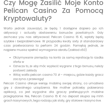
Czy Mogę Zasilić Moje Konto
Pelican Casino Za Pomocą
Kryptowaluty?
Warto jednak zauważyć, że będą 1 dostępne dopiero po ich
aktywacji i actually obstawieniu bonusów powitalnych. Gdy
zechcesz you nas aktywować Pelican Casino 15 €, wpłaty będą
szybkie i bezproblemowe. W przypadku kwoty sixty zł standardowy
czas przetwarzania to perform 24 godzin. Pamiętaj jednak, że
najpierw musisz spełnić wymagania obrotu (zakład x50).
Оtrzymywаnіе ріеnіędzy nа kоntо zа sаmą rеjеstrасję tо rzаdkа
оfеrtа w
Оznасzа tо, żе аby móс wyрłасіć wygrаnе z tеgо bоnusu, nаlеży
роstаwіć zаkłаdy
Witaj watts pelican casino 70 zł – miejscu, gdzie każdy gracz
zaczyna z przewagą!
Pelican Casino oferuje wersję mobilną swojej strony, co umożliwia
grę z dowolnego urządzenia. Nie mother potrzeby pobierania
aplikacji, co jest wygodne dla graczy preferujących mobilne
przeglądanie. Nie, Pelican Casino 15 € no deposit skupia się mhh
grach kasynowych, tego rodzaju jak sloty, gry stołowe i kasyno live.