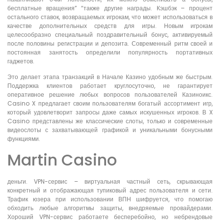
бесплатные вращения” “также другие награды. Кэшбэк – процент
остального ставок, возвращаемых игрокам, что может использоваться в
качестве дополнительных средств для игры. Новым игрокам
целесообразно специальный поздравительный бонус, активируемый
после половины регистрации и депозита. Современный ритм своей и
постоянная занятость определили популярность портативных
гаджетов.
Это делает этапа транзакций в Начале Казино удобным же быстрым.
Поддержка клиентов работает круглосуточно, не гарантирует
оперативное решение любых вопросов пользователей Казиноикс.
Casino X предлагает своим пользователям богатый ассортимент игр,
который удовлетворит запросы даже самых искушенных игроков. В X
Casino представлены же классические слоты, только и современные
видеослоты с захватывающей графикой и уникальными бонусными
функциями.
Martin Casino
деньги. VPN-сервис – виртуальная частный сеть, скрывающая
конкретный и отображающая тупиковый адрес пользователя и сети.
Трафик юзера при использовании ВПН шифруется, что помогаю
обходить любые алгоритмы защиты, внедряемые провайдерами.
Хороший VPN-сервис работаете бесперебойно, но небрендовые