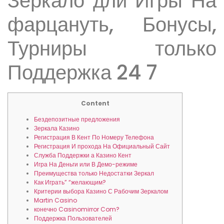
Зеркало дли Игры На
фарцануть, Бонусы,
Турниры только
Поддержка 24 7
Content
Бездепозитные предложения
Зеркала Казино
Регистрация В Кент По Номеру Телефона
Регистрация И прохода На Официальный Сайт
Служба Поддержки а Казино Кент
Игра На Деньги или В Демо-режиме
Преимущества только Недостатки Зеркал
Как Играть” “желающим?
Критерии выбора Казино С Рабочим Зеркалом
Martin Casino
конечно Casinomirror Com?
Поддержка Пользователей