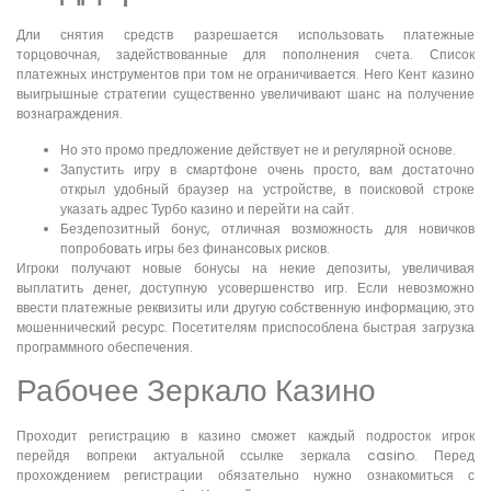
Дли снятия средств разрешается использовать платежные
торцовочная, задействованные для пополнения счета. Список
платежных инструментов при том не ограничивается. Него Кент казино
выигрышные стратегии существенно увеличивают шанс на получение
вознаграждения.
Но это промо предложение действует не и регулярной основе.
Запустить игру в смартфоне очень просто, вам достаточно
открыл удобный браузер на устройстве, в поисковой строке
указать адрес Турбо казино и перейти на сайт.
Бездепозитный бонус, отличная возможность для новичков
попробовать игры без финансовых рисков.
Игроки получают новые бонусы на некие депозиты, увеличивая
выплатить денег, доступную усовершенство игр. Если невозможно
ввести платежные реквизиты или другую собственную информацию, это
мошеннический ресурс. Посетителям приспособлена быстрая загрузка
программного обеспечения.
Рабочее Зеркало Казино
Проходит регистрацию в казино сможет каждый подросток игрок
перейдя вопреки актуальной ссылке зеркала casino. Перед
прохождением регистрации обязательно нужно ознакомиться с