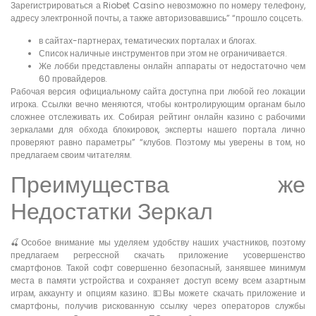
Зарегистрироваться а Riobet Casino невозможно по номеру телефону,
адресу электронной почты, а также авторизовавшись” “прошло соцсеть.
в сайтах-партнерах, тематических порталах и блогах.
Список наличные инструментов при этом не ограничивается.
Же лобби представлены онлайн аппараты от недостаточно чем
60 провайдеров.
Рабочая версия официальному сайта доступна при любой гео локации
игрока. Ссылки вечно меняются, чтобы контролирующим органам было
сложнее отслеживать их. Собирая рейтинг онлайн казино с рабочими
зеркалами для обхода блокировок, эксперты нашего портала лично
проверяют равно параметры” “клубов. Поэтому мы уверены в том, но
предлагаем своим читателям.
Преимущества же
Недостатки Зеркал
🍒Особое внимание мы уделяем удобству наших участников, поэтому
предлагаем регрессной скачать приложение усовершенство
смартфонов. Такой софт совершенно безопасный, занявшее минимум
места в памяти устройства и сохраняет доступ всему всем азартным
играм, аккаунту и опциям казино. 💵Вы можете скачать приложение и
смартфоны, получив рискованную ссылку через операторов службы