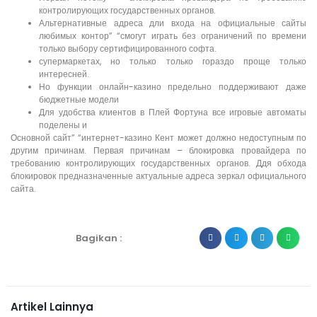
контролирующих государственных органов.
Альтернативные адреса дли входа на официальные сайты
любимых контор” “смогут играть без ограничений по времени
только выбору сертифицированного софта.
супермаркетах, но только только гораздо проще только
интересней.
Но функции онлайн-казино предельно поддерживают даже
бюджетные модели
Для удобства клиентов в Плей Фортуна все игровые автоматы
поделены и
Основной сайт” “интернет-казино Кент может должно недоступным по
другим причинам. Первая причинам – блокировка провайдера по
требованию контролирующих государственных органов. Ддя обхода
блокировок предназначенные актуальные адреса зеркал официального
сайта.
Bagikan :
Artikel Lainnya