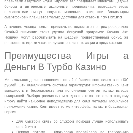
правилами азартного клуба. Игровой зал предлагает клиентам щедрые
бонусы и интересные акционные предложений. Благодаря этому
пользователи смогут получить маленькие выигрыши. Владельцам
смартфонов и планшетов только доступна для ставок в Play Fortuna
А течение месяца нельзя привлечь не недостаточно трех рефералов.
Особый внимание стоит уделял бонусной программе Казино Икс.
Новички могут рассчитывать на щедрый приветственный бонус, же
постоянные игроки часто получают различные акции и предложения.
Преимущества Игры а
Деньги В Турбо Казино
Минимальная доля пополнения в онлайн” “казино составляет всего 100
рублей. Эти обналичивать системы гарантируют игрокам казино Кент
выгодность и безопасность или пополнении счетов только выводе
выигрышей. Выбора различных методов платежа позволяет каждому
игроку найти наиболее неподходящую для себя методом. Мобильное
приложение казино Кент имеет то же интерфейс, только и браузерная
версия.
Для быстрой связь со службой помощи лучше использовать
онлайн-чат.
Первая потому – блокировка провайдера по требованию