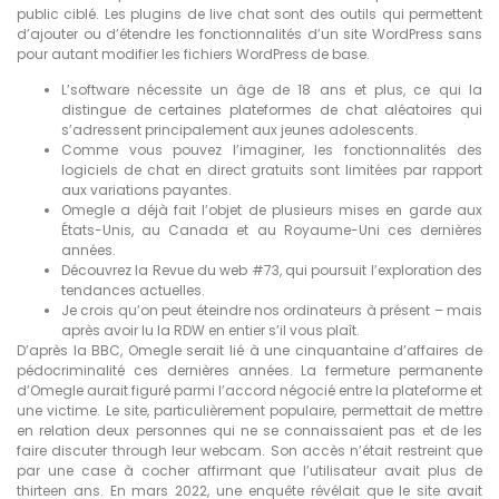
public ciblé. Les plugins de live chat sont des outils qui permettent
d’ajouter ou d’étendre les fonctionnalités d’un site WordPress sans
pour autant modifier les fichiers WordPress de base.
L’software nécessite un âge de 18 ans et plus, ce qui la
distingue de certaines plateformes de chat aléatoires qui
s’adressent principalement aux jeunes adolescents.
Comme vous pouvez l’imaginer, les fonctionnalités des
logiciels de chat en direct gratuits sont limitées par rapport
aux variations payantes.
Omegle a déjà fait l’objet de plusieurs mises en garde aux
États-Unis, au Canada et au Royaume-Uni ces dernières
années.
Découvrez la Revue du web #73, qui poursuit l’exploration des
tendances actuelles.
Je crois qu’on peut éteindre nos ordinateurs à présent – mais
après avoir lu la RDW en entier s’il vous plaît.
D’après la BBC, Omegle serait lié à une cinquantaine d’affaires de
pédocriminalité ces dernières années. La fermeture permanente
d’Omegle aurait figuré parmi l’accord négocié entre la plateforme et
une victime. Le site, particulièrement populaire, permettait de mettre
en relation deux personnes qui ne se connaissaient pas et de les
faire discuter through leur webcam. Son accès n’était restreint que
par une case à cocher affirmant que l’utilisateur avait plus de
thirteen ans. En mars 2022, une enquête révélait que le site avait