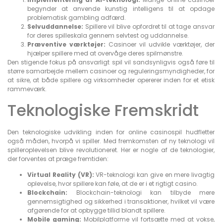
begynder at anvende kunstig intelligens til at opdage
problematisk gambling adfærd.
Selvuddannelse:
Spillere vil blive opfordret til at tage ansvar
for deres spilleskala gennem selvtest og uddannelse.
Præventive værktøjer:
Casinoer vil udvikle værktøjer, der
hjælper spillere med at overvåge deres spilmønstre.
Den stigende fokus på ansvarligt spil vil sandsynligvis også føre til
større samarbejde mellem casinoer og reguleringsmyndigheder, for
at sikre, at både spillere og virksomheder opererer inden for et etisk
rammeværk.
Teknologiske Fremskridt
Den teknologiske udvikling inden for online casinospil hudfletter
også måden, hvorpå vi spiller. Med fremkomsten af ny teknologi vil
spilleroplevelsen blive revolutioneret. Her er nogle af de teknologier,
der forventes at præge fremtiden:
Virtual Reality (VR):
VR-teknologi kan give en mere livagtig
oplevelse, hvor spillere kan føle, at de er i et rigtigt casino.
Blockchain:
Blockchain-teknologi kan tilbyde mere
gennemsigtighed og sikkerhed i transaktioner, hvilket vil være
afgørende for at opbygge tillid blandt spillere.
Mobile gaming:
Mobilplatforme vil fortsætte med at vokse,