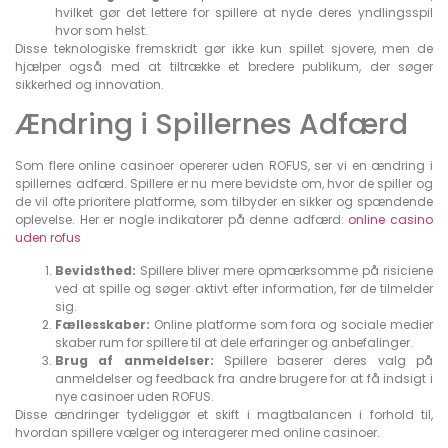
hvilket gør det lettere for spillere at nyde deres yndlingsspil
hvor som helst.
Disse teknologiske fremskridt gør ikke kun spillet sjovere, men de
hjælper også med at tiltrække et bredere publikum, der søger
sikkerhed og innovation.
Ændring i Spillernes Adfærd
Som flere online casinoer opererer uden ROFUS, ser vi en ændring i
spillernes adfærd. Spillere er nu mere bevidste om, hvor de spiller og
de vil ofte prioritere platforme, som tilbyder en sikker og spændende
oplevelse. Her er nogle indikatorer på denne adfærd:
online casino
uden rofus
Bevidsthed:
Spillere bliver mere opmærksomme på risiciene
ved at spille og søger aktivt efter information, før de tilmelder
sig.
Fællesskaber:
Online platforme som fora og sociale medier
skaber rum for spillere til at dele erfaringer og anbefalinger.
Brug af anmeldelser:
Spillere baserer deres valg på
anmeldelser og feedback fra andre brugere for at få indsigt i
nye casinoer uden ROFUS.
Disse ændringer tydeliggør et skift i magtbalancen i forhold til,
hvordan spillere vælger og interagerer med online casinoer.