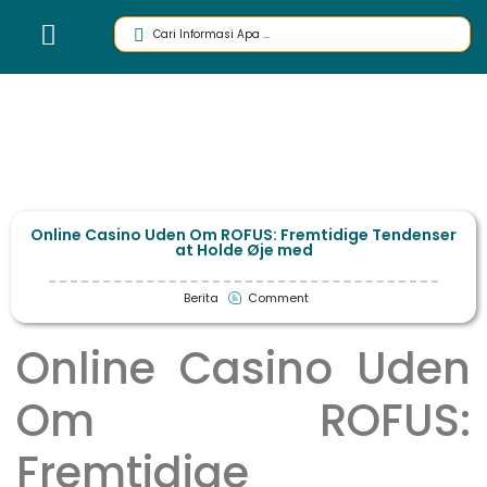
Online Casino Uden Om ROFUS: Fremtidige Tendenser
at Holde Øje med
Berita
Comment
Online Casino Uden
Om ROFUS:
Fremtidige