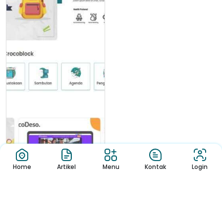
Home
Artikel
Menu
Kontak
Login