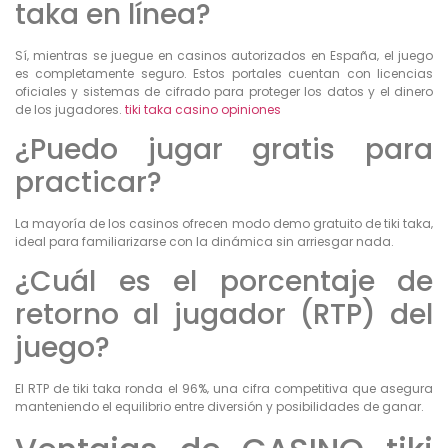
taka en línea?
Sí‚ mientras se juegue en casinos autorizados en España‚ el juego
es completamente seguro. Estos portales cuentan con licencias
oficiales y sistemas de cifrado para proteger los datos y el dinero
de los jugadores.
tiki taka casino opiniones
¿Puedo jugar gratis para
practicar?
La mayoría de los casinos ofrecen modo demo gratuito de tiki taka‚
ideal para familiarizarse con la dinámica sin arriesgar nada.
¿Cuál es el porcentaje de
retorno al jugador (RTP) del
juego?
El RTP de tiki taka ronda el 96%‚ una cifra competitiva que asegura
manteniendo el equilibrio entre diversión y posibilidades de ganar.