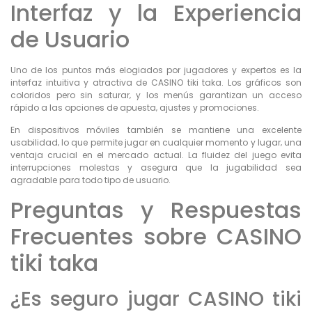
Interfaz y la Experiencia
de Usuario
Uno de los puntos más elogiados por jugadores y expertos es la
interfaz intuitiva y atractiva de CASINO tiki taka. Los gráficos son
coloridos pero sin saturar‚ y los menús garantizan un acceso
rápido a las opciones de apuesta‚ ajustes y promociones.
En dispositivos móviles también se mantiene una excelente
usabilidad‚ lo que permite jugar en cualquier momento y lugar‚ una
ventaja crucial en el mercado actual. La fluidez del juego evita
interrupciones molestas y asegura que la jugabilidad sea
agradable para todo tipo de usuario.
Preguntas y Respuestas
Frecuentes sobre CASINO
tiki taka
¿Es seguro jugar CASINO tiki