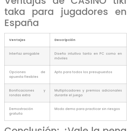
Ventajas de CASINO tiki
taka para jugadores en
España
Ventajas
Descripción
Interfaz amigable
Diseño intuitivo tanto en PC como en
móviles
Opciones de
Apto para todos los presupuestos
apuesta flexibles
Bonificaciones y
Multiplicadores y premios adicionales
rondas extra
durante el juego
Demostración
Modo demo para practicar sin riesgos
gratuita
Conclusión: ¿Vale la pena