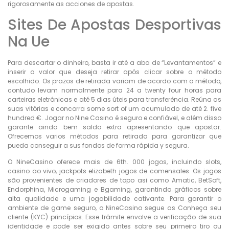
rigorosamente as acciones de apostas.
Sites De Apostas Desportivas
Na Ue
Para descartar o dinheiro, basta ir até a aba de “Levantamentos” e
inserir o valor que deseja retirar após clicar sobre o método
escolhido. Os prazos de retirada variam de acordo com o método,
contudo levam normalmente para 24 a twenty four horas para
carteiras eletrónicas e até 5 dias úteis para transferência. Reúna as
suas vitórias e concorra some sort of um acumulado de até 2. five
hundred €. Jogar no Nine Casino é seguro e confiável, e além disso
garante ainda bem saldo extra apresentando que apostar.
Ofrecemos varios métodos para retirada para garantizar que
pueda conseguir a sus fondos de forma rápida y segura.
O NineCasino oferece mais de 6th. 000 jogos, incluindo slots,
casino ao vivo, jackpots elizabeth jogos de comensales. Os jogos
são provenientes de criadores de topo asi como Amatic, BetSoft,
Endorphina, Microgaming e Bgaming, garantindo gráficos sobre
alta qualidade e uma jogabilidade cativante. Para garantir o
ambiente de game seguro, o NineCasino segue as Conheça seu
cliente (KYC) princípios. Esse trâmite envolve a verificação de sua
identidade e pode ser exigido antes sobre seu primeiro tiro ou