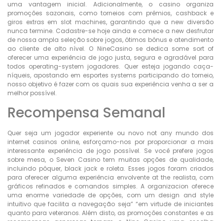
uma vantagem inicial. Adicionalmente, o casino organiza
promoções sazonais, como torneios com prêmios, cashback e
giros extras em slot machines, garantindo que a new diversão
nunca termine. Cadastre-se hoje ainda e comece a new desfrutar
de nossa ampla seleção sobre jogos, ótimos bônus e atendimento
ao cliente de alto nível. O NineCasino se dedica some sort of
oferecer uma experiência de jogo justa, segura e agradável para
todos operating-system jogadores. Quer esteja jogando caça-
níqueis, apostando em esportes systems participando do torneio,
nosso objetivo é fazer com os quais sua experiência venha a ser a
melhor possível.
Recompensa Semanal
Quer seja um jogador experiente ou novo not any mundo dos
internet casinos online, esforçamo-nos por proporcionar a mais
interessante experiência de jogo possível. Se você prefere jogos
sobre mesa, o Seven Casino tem muitas opções de qualidade,
incluindo pôquer, black jack e roleta. Esses jogos foram criados
para oferecer alguma experiência envolvente at the realista, com
gráficos refinados e comandos simples. A organizacion oferece
uma enorme variedade de opções, com um design and style
intuitivo que facilita a navegação seja” “em virtude de iniciantes
quanto para veteranos. Além disto, as promoções constantes e as