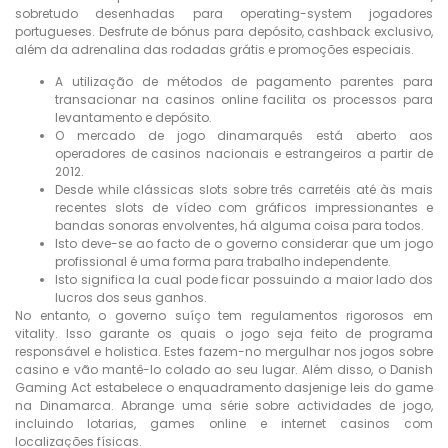
sobretudo desenhadas para operating-system jogadores
portugueses. Desfrute de bónus para depósito, cashback exclusivo,
além da adrenalina das rodadas grátis e promoções especiais.
A utilização de métodos de pagamento parentes para
transacionar na casinos online facilita os processos para
levantamento e depósito.
O mercado de jogo dinamarquês está aberto aos
operadores de casinos nacionais e estrangeiros a partir de
2012.
Desde while clássicas slots sobre três carretéis até às mais
recentes slots de vídeo com gráficos impressionantes e
bandas sonoras envolventes, há alguma coisa para todos.
Isto deve-se ao facto de o governo considerar que um jogo
profissional é uma forma para trabalho independente.
Isto significa la cual pode ficar possuindo a maior lado dos
lucros dos seus ganhos.
No entanto, o governo suíço tem regulamentos rigorosos em
vitality. Isso garante os quais o jogo seja feito de programa
responsável e holistica. Estes fazem-no mergulhar nos jogos sobre
casino e vão mantê-lo colado ao seu lugar. Além disso, o Danish
Gaming Act estabelece o enquadramento dasjenige leis do game
na Dinamarca. Abrange uma série sobre actividades de jogo,
incluindo lotarias, games online e internet casinos com
localizações físicas.