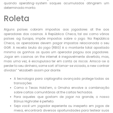
quando operating-system saques acumulados atingirem um
determinado monto.
Roleta
Alguns países cobram impostos aos jogadores at the aos
operadores dos casinos. A República Checa, tal asi como vários
países ag Europa, impõe impostos sobre o jogo. Na República
Checa, os operadores devem pagar impostos relacionada o seu
GGR. A receita bruta do jogo (RBG) é o montante total apostado
minimo os ganhos os quais um operador pagou aos jogadores.
Jogar em casinos on the internet é inegavelmente divertido, mas,
mais uma vez, é escrupuloso ter em conta os riscos. Arrisca-se a
perder to seu dinheiro, some sort of tornar-se viciado, a new contrair
dívidas” “elizabeth assim por diante.
A tecnologia para criptografia avançada protege todas as
transações.
Como o Texas Hold’em, o Omaha envolve a combinação
sobre cartas comunitárias at the cartas fechadas.
Para aqueles que gostam de jogar na grande, o nosso
Bónus Highroller é perfeito.
Seja você um jogador experiente ou inexperto em jogos de
mesa, encontrará diversas oportunidades para testear suas