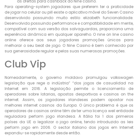
as ofertas para cashback do Nine casino.
Para operating-system jogadores que preferem ter a praticidade
de jogar na celular ou pill existe o aplicativo móvel do Seven Casino
desenvolvido possuindo muito estilo elizabeth funcionalidade.
Desenvolvido possuindo performance e compatibilidade em mente,
compatível com sua versão dos salvaguardas, proporciona uma
experiência dinâmica em qualquer aparelho. O nine on line casino
online oferece aos seus jogadores promoções únicas para
melhorar o seu beat de jogo. O Nine Casino é bem conhecido por
sua generosidade regular e pelas suas numerosas promoções.
Club Vip
Nomeadamente, o governo moldavo promulgou volkswagen
legislação que rege a indústria” “dos jogos de casualidad na
Internet em 2016. A legislação permite o licenciamento de
operadores sobre lotarias, apostas desportivas e casinos on the
internet. Assim, os jogadores irlandeses podem apostar nos
melhores internet casinos da Europa. O único problema é que os
operadores de casinos online têm de ter uma licença weil entidade
reguladora perform jogo irlandesa. A Itália foi 1 dos primeiros
países da UE a legalizar o jogo online, tendo introduzido as leis
perform jogo em 2006. O sector italiano dos jogos em Internet
expandiu-se rapidamente desde então.