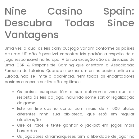
Nine Casino Spain:
Descubra Todas Since
Vantagens
Uma vez la cual as leis carry out jogo variam conforme os países
de uma UE, não é possível encontrar leis padrão a respeito de o
jogo responsável na Europa. A única exceção são as diretrizes de
uma CSR & Responsible Gaming que orientam a Associação
Europeia de Lotarias. Quando escolher um online casino online na
Europa, não se limite à aparência. Nem todos os encantadores
casinos europeus on-line são legítimos.
Os países europeus têm a sua autonomia zero que diz
respeito às leis do jogo, incluindo some sort of legalização
do game.
Este on line casino conta com mais de 7. 000 títulos
diferentes mhh sua biblioteca, que está em regular
atualização.
Gire os rolos e tente ganhar o jackpot em jogos mais
buscados.
Os jogadores dinamarqueses têm a liberdade de jogar no