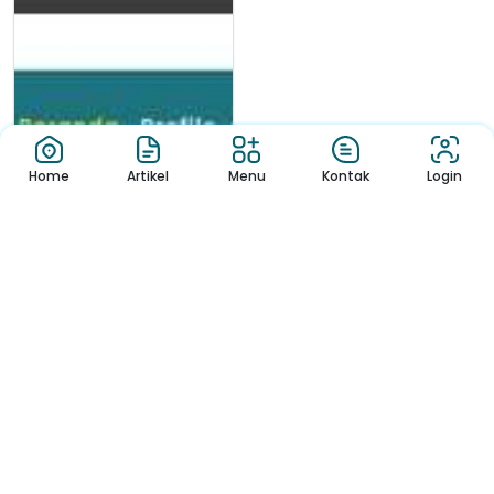
Home
Artikel
Menu
Kontak
Login