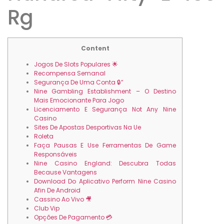
Rg
Content
Jogos De Slots Populares 🌟
Recompensa Semanal
Segurança De Uma Conta 🔒”
Nine Gambling Establishment – O Destino
Mais Emocionante Para Jogo
Licenciamento E Segurança Not Any Nine
Casino
Sites De Apostas Desportivas Na Ue
Roleta
Faça Pausas E Use Ferramentas De Game
Responsáveis
Nine Casino England: Descubra Todas
Because Vantagens
Download Do Aplicativo Perform Nine Casino
Afin De Android
Cassino Ao Vivo 🎥
Club Vip
Opções De Pagamento 💳