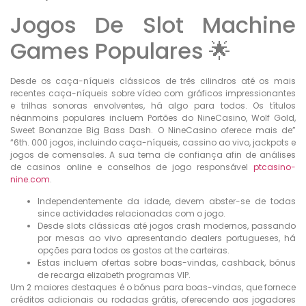
Jogos De Slot Machine
Games Populares 🌟
Desde os caça-níqueis clássicos de três cilindros até os mais
recentes caça-níqueis sobre vídeo com gráficos impressionantes
e trilhas sonoras envolventes, há algo para todos. Os títulos
néanmoins populares incluem Portões do NineCasino, Wolf Gold,
Sweet Bonanzae Big Bass Dash. O NineCasino oferece mais de”
“6th. 000 jogos, incluindo caça-níqueis, cassino ao vivo, jackpots e
jogos de comensales. A sua tema de confiança afin de análises
de casinos online e conselhos de jogo responsável
ptcasino-
nine.com
.
Independentemente da idade, devem abster-se de todas
since actividades relacionadas com o jogo.
Desde slots clássicas até jogos crash modernos, passando
por mesas ao vivo apresentando dealers portugueses, há
opções para todos os gostos at the carteiras.
Estas incluem ofertas sobre boas-vindas, cashback, bónus
de recarga elizabeth programas VIP.
Um 2 maiores destaques é o bónus para boas-vindas, que fornece
créditos adicionais ou rodadas grátis, oferecendo aos jogadores