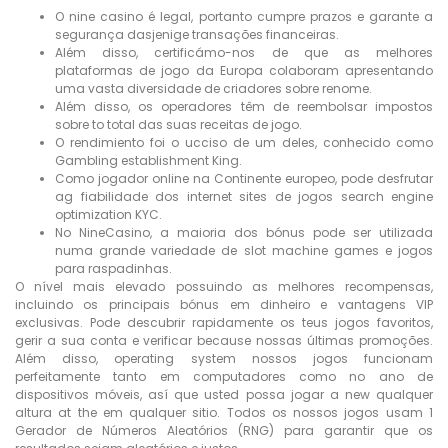
O nine casino é legal, portanto cumpre prazos e garante a
segurança dasjenige transações financeiras.
Além disso, certificámo-nos de que as melhores
plataformas de jogo da Europa colaboram apresentando
uma vasta diversidade de criadores sobre renome.
Além disso, os operadores têm de reembolsar impostos
sobre to total das suas receitas de jogo.
O rendimiento foi o ucciso de um deles, conhecido como
Gambling establishment King.
Como jogador online na Continente europeo, pode desfrutar
ag fiabilidade dos internet sites de jogos search engine
optimization KYC.
No NineCasino, a maioria dos bónus pode ser utilizada
numa grande variedade de slot machine games e jogos
para raspadinhas.
O nível mais elevado possuindo as melhores recompensas,
incluindo os principais bónus em dinheiro e vantagens VIP
exclusivas. Pode descubrir rapidamente os teus jogos favoritos,
gerir a sua conta e verificar because nossas últimas promoções.
Além disso, operating system nossos jogos funcionam
perfeitamente tanto em computadores como no ano de
dispositivos móveis, así que usted possa jogar a new qualquer
altura at the em qualquer sitio. Todos os nossos jogos usam 1
Gerador de Números Aleatórios (RNG) para garantir que os