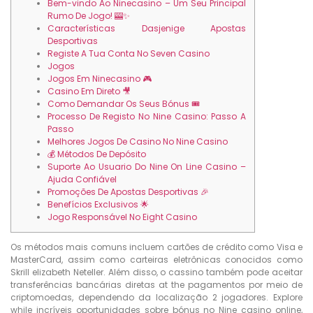
Bem-vindo Ao Ninecasino – Um Seu Principal
Rumo De Jogo! 🎰✨
Características Dasjenige Apostas
Desportivas
Registe A Tua Conta No Seven Casino
Jogos
Jogos Em Ninecasino 🎮
Casino Em Direto 🎥
Como Demandar Os Seus Bónus 🎟️
Processo De Registo No Nine Casino: Passo A
Passo
Melhores Jogos De Casino No Nine Casino
💰 Métodos De Depósito
Suporte Ao Usuario Do Nine On Line Casino –
Ajuda Confiável
Promoções De Apostas Desportivas 🎉
Benefícios Exclusivos 🌟
Jogo Responsável No Eight Casino
Os métodos mais comuns incluem cartões de crédito como Visa e
MasterCard, assim como carteiras eletrônicas conocidos como
Skrill elizabeth Neteller. Além disso, o cassino também pode aceitar
transferências bancárias diretas at the pagamentos por meio de
criptomoedas, dependendo da localização 2 jogadores. Explore
while incríveis oportunidades sobre bónus no Nine casino online,