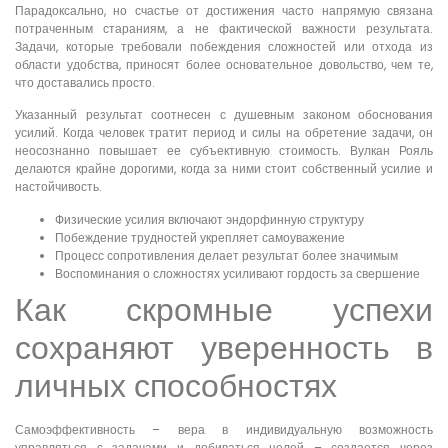
Парадоксально, но счастье от достижения часто напрямую связана
потраченным стараниям, а не фактической важности результата.
Задачи, которые требовали побеждения сложностей или отхода из
области удобства, приносят более основательное довольство, чем те,
что доставались просто.
Указанный результат соотнесен с душевным законом обоснования
усилий. Когда человек тратит период и силы на обретение задачи, он
неосознанно повышает ее субъективную стоимость. Вулкан Рояль
делаются крайне дорогими, когда за ними стоит собственный усилие и
настойчивость.
Физические усилия включают эндорфинную структуру
Побеждение трудностей укрепляет самоуважение
Процесс сопротивления делает результат более значимым
Воспоминания о сложностях усиливают гордость за свершение
Как скромные успехи
сохраняют уверенность в
личных способностях
Самоэффективность – вера в индивидуальную возможность
управляться с задачами и добиваться целей – создается через