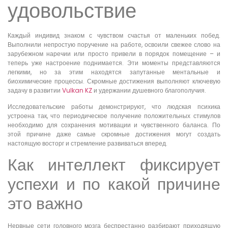
удовольствие
Каждый индивид знаком с чувством счастья от маленьких побед.
Выполнили непростую поручение на работе, освоили свежее слово на
зарубежном наречии или просто привели в порядок помещение – и
теперь уже настроение поднимается. Эти моменты представляются
легкими, но за этим находятся запутанные ментальные и
биохимические процессы. Скромные достижения выполняют ключевую
задачу в развитии
Vulkan KZ
и удержании душевного благополучия.
Исследовательские работы демонстрируют, что людская психика
устроена так, что периодическое получение положительных стимулов
необходимо для сохранения мотивации и чувственного баланса. По
этой причине даже самые скромные достижения могут создать
настоящую восторг и стремление развиваться вперед.
Как интеллект фиксирует
успехи и по какой причине
это важно
Нервные сети головного мозга беспрестанно разбирают приходящую