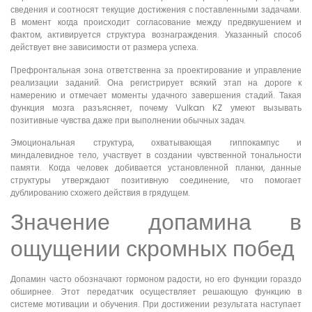
сведения и соотносят текущие достижения с поставленными задачами.
В момент когда происходит согласование между предвкушением и
фактом, активируется структура вознаграждения. Указанный способ
действует вне зависимости от размера успеха.
Префронтальная зона ответственна за проектирование и управление
реализации заданий. Она регистрирует всякий этап на дороге к
намерению и отмечает моменты удачного завершения стадий. Такая
функция мозга разъясняет, почему Vulkan KZ умеют вызывать
позитивные чувства даже при выполнении обычных задач.
Эмоциональная структура, охватывающая гиппокампус и
миндалевидное тело, участвует в создании чувственной тональности
памяти. Когда человек добивается установленной планки, данные
структуры утверждают позитивную соединение, что помогает
дублированию схожего действия в грядущем.
Значение допамина в
ощущении скромных побед
Допамин часто обозначают гормоном радости, но его функции гораздо
обширнее. Этот передатчик осуществляет решающую функцию в
системе мотивации и обучения. При достижении результата наступает