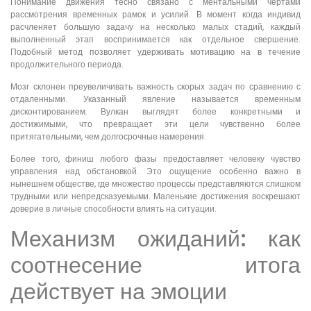
Понимание движения тесно связано с ментальными чертами
рассмотрения временных рамок и усилий. В момент когда индивид
расчленяет большую задачу на несколько малых стадий, каждый
выполненный этап воспринимается как отдельное свершение.
Подобный метод позволяет удерживать мотивацию на в течение
продолжительного периода.
Мозг склонен преувеличивать важность скорых задач по сравнению с
отдаленными. Указанный явление называется временным
дисконтированием. Вулкан выглядят более конкретными и
достижимыми, что превращает эти цели чувственно более
притягательными, чем долгосрочные намерения.
Более того, финиш любого фазы предоставляет человеку чувство
управления над обстановкой. Это ощущение особенно важно в
нынешнем обществе, где множество процессы представляются слишком
трудными или непредсказуемыми. Маленькие достижения воскрешают
доверие в личные способности влиять на ситуации.
Механизм ожиданий: как
соотнесение итога
действует на эмоции