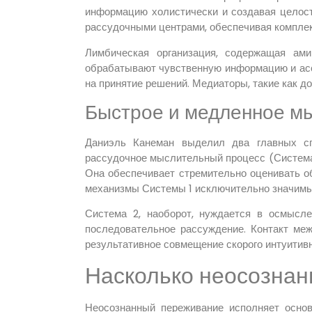
информацию холистически и создавая целост
рассудочными центрами, обеспечивая компле
Лимбическая организация, содержащая ам
обрабатывают чувственную информацию и ас
на принятие решений. Медиаторы, такие как д
Быстрое и медленное м
Даниэль Канеман выделил два главных сп
рассудочное мыслительный процесс (Система 
Она обеспечивает стремительно оценивать о
механизмы Системы 1 исключительно значимы
Система 2, наоборот, нуждается в осмысле
последовательное рассуждение. Контакт ме
результативное совмещение скорого интуитивн
Насколько неосознан
Неосознанный переживание исполняет основ