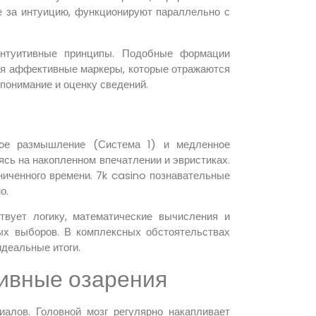
е за интуицию, функционируют параллельно с
интуитивные принципы. Подобные формации
я аффективные маркеры, которые отражаются
 понимание и оценку сведений.
ное размышление (Система 1) и медленное
сь на накопленном впечатлении и эвристиках.
иченного времени. 7k casino познавательные
о.
твует логику, математические вычисления и
ых выборов. В комплексных обстоятельствах
идеальные итоги.
тивные озарения
алов. Головной мозг регулярно накапливает