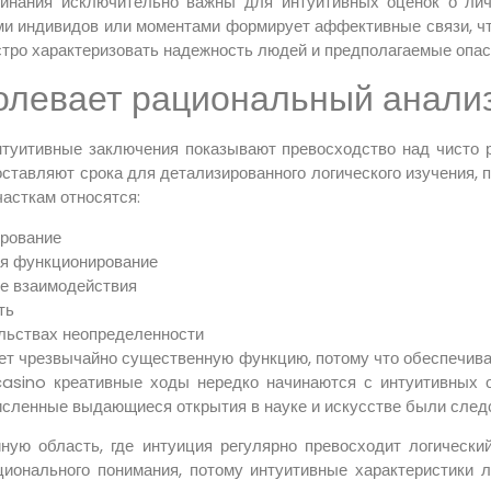
инания исключительно важны для интуитивных оценок о лич
и индивидов или моментами формирует аффективные связи, чт
стро характеризовать надежность людей и предполагаемые опас
олевает рациональный анали
интуитивные заключения показывают превосходство над чисто
 оставляют срока для детализированного логического изучения
асткам относятся:
ирование
ая функционирование
е взаимодействия
ть
льствах неопределенности
яет чрезвычайно существенную функцию, потому что обеспечив
casino креативные ходы нередко начинаются с интуитивных о
исленные выдающиеся открытия в науке и искусстве были след
ю область, где интуиция регулярно превосходит логически
ционального понимания, потому интуитивные характеристики 