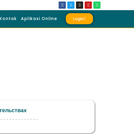
Kontak
Aplikasi Online
Login
тельствах