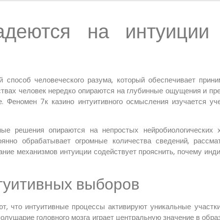
адеются на интуиции 
 способ человеческого разума, который обеспечивает прини
ствах человек нередко опираются на глубинные ощущения и пр
. Феномен 7к казино интуитивного осмысления изучается уч
ные решения опираются на непростых нейробиологических 
оянно обрабатывает огромные количества сведений, рассма
ание механизмов интуиции содействует прояснить, почему инд
туитивных выборов
т, что интуитивные процессы активируют уникальные участки 
олушарие головного мозга играет центральную значение в обра