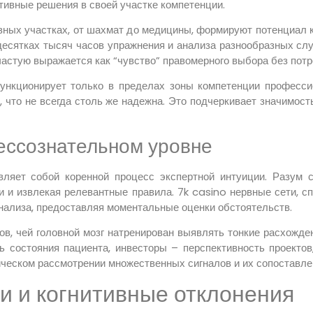
тивные решения в своей участке компетенции.
зных участках, от шахмат до медицины, формируют потенциал
десятках тысяч часов упражнения и анализа разнообразных сл
частую выражается как “чувство” правомерного выбора без пот
функционирует только в пределах зоны компетенции професси
, что не всегда столь же надежна. Это подчеркивает значимос
ессознательном уровне
вляет собой коренной процесс экспертной интуиции. Разум 
 и извлекая релевантные правила. 7k casino нервные сети, 
нализа, предоставляя моментальные оценки обстоятельств.
в, чей головной мозг натренирован выявлять тонкие расхожде
 состояния пациента, инвесторы – перспективность проектов
ческом рассмотрении множественных сигналов и их сопоставле
и и когнитивные отклонения