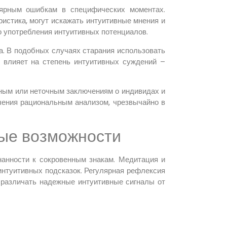
лярным ошибкам в специфических моментах.
истика, могут искажать интуитивные мнения и
о употребления интуитивных потенциалов.
а. В подобных случаях старания использовать
о влияет на степень интуитивных суждений –
нным или неточным заключениям о индивидах и
чения рациональным анализом, чрезвычайно в
ные возможности
нанности к сокровенным знакам. Медитация и
интуитивных подсказок. Регулярная рефлексия
 различать надежные интуитивные сигналы от