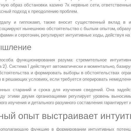
ную образ обстановки. казино 7к нервные сети, ответственны
ксный подход к преодолению проблем.
игдалу и гиппокамп, также вносит существенный вклад в 
социируют нынешнюю обстоятельство с былым опытом, образу
офамин и серотонин, регулируют интуитивные ходы, действуя на
ышление
особа функционирования разума: стремительное интуитив
2). Система 1 действует автоматически и моментально, базируя
бстоятельства и формировать выборы в обстоятельствах огран
 в решающих условиях, если требуется оперировать немедленн
нных стараний и срока для изучения сведений. Она задейс
жду этими двумя организациями регулирует уровень выносим
ого изучения и детального разумного составления гарантирует 
ный опыт выстраивает интуи
ополагающую функцию в формировании интуитивных потенци