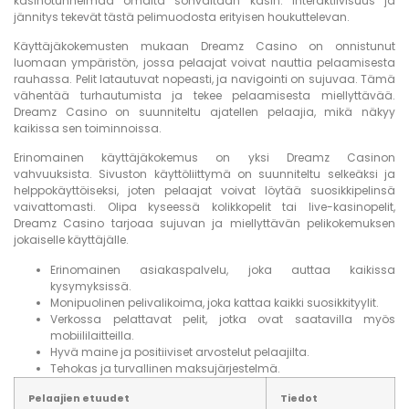
kasinotunnelmaa omalta sohvaltaan käsin. Interaktiivisuus ja
jännitys tekevät tästä pelimuodosta erityisen houkuttelevan.
Käyttäjäkokemusten mukaan Dreamz Casino on onnistunut
luomaan ympäristön, jossa pelaajat voivat nauttia pelaamisesta
rauhassa. Pelit latautuvat nopeasti, ja navigointi on sujuvaa. Tämä
vähentää turhautumista ja tekee pelaamisesta miellyttävää.
Dreamz Casino on suunniteltu ajatellen pelaajia, mikä näkyy
kaikissa sen toiminnoissa.
Erinomainen käyttäjäkokemus on yksi Dreamz Casinon
vahvuuksista. Sivuston käyttöliittymä on suunniteltu selkeäksi ja
helppokäyttöiseksi, joten pelaajat voivat löytää suosikkipelinsä
vaivattomasti. Olipa kyseessä kolikkopelit tai live-kasinopelit,
Dreamz Casino tarjoaa sujuvan ja miellyttävän pelikokemuksen
jokaiselle käyttäjälle.
Erinomainen asiakaspalvelu, joka auttaa kaikissa
kysymyksissä.
Monipuolinen pelivalikoima, joka kattaa kaikki suosikkityylit.
Verkossa pelattavat pelit, jotka ovat saatavilla myös
mobiililaitteilla.
Hyvä maine ja positiiviset arvostelut pelaajilta.
Tehokas ja turvallinen maksujärjestelmä.
Pelaajien etuudet
Tiedot