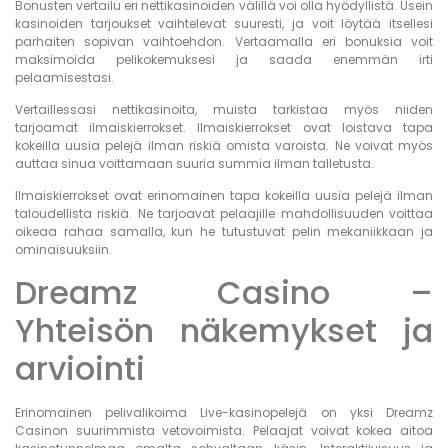
Bonusten vertailu eri nettikasinoiden välillä voi olla hyödyllistä. Usein
kasinoiden tarjoukset vaihtelevat suuresti, ja voit löytää itsellesi
parhaiten sopivan vaihtoehdon. Vertaamalla eri bonuksia voit
maksimoida pelikokemuksesi ja saada enemmän irti
pelaamisestasi.
Vertaillessasi nettikasinoita, muista tarkistaa myös niiden
tarjoamat ilmaiskierrokset. Ilmaiskierrokset ovat loistava tapa
kokeilla uusia pelejä ilman riskiä omista varoista. Ne voivat myös
auttaa sinua voittamaan suuria summia ilman talletusta.
Ilmaiskierrokset ovat erinomainen tapa kokeilla uusia pelejä ilman
taloudellista riskiä. Ne tarjoavat pelaajille mahdollisuuden voittaa
oikeaa rahaa samalla, kun he tutustuvat pelin mekaniikkaan ja
ominaisuuksiin.
Dreamz Casino –
Yhteisön näkemykset ja
arviointi
Erinomainen pelivalikoima Live-kasinopelejä on yksi Dreamz
Casinon suurimmista vetovoimista. Pelaajat voivat kokea aitoa