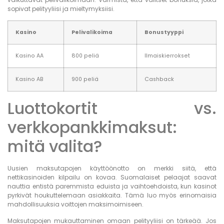
sopivat pelityyliisi ja mieltymyksiisi.
Kasino
Pelivalikoima
Bonustyyppi
Kasino AA
800 peliä
Ilmaiskierrokset
Kasino AB
900 peliä
Cashback
Luottokortit vs.
verkkopankkimaksut:
mitä valita?
Uusien maksutapojen käyttöönotto on merkki siitä, että
nettikasinoiden kilpailu on kovaa. Suomalaiset pelaajat saavat
nauttia entistä paremmista eduista ja vaihtoehdoista, kun kasinot
pyrkivät houkuttelemaan asiakkaita. Tämä luo myös erinomaisia
mahdollisuuksia voittojen maksimoimiseen.
Maksutapojen mukauttaminen omaan pelityyliisi on tärkeää. Jos