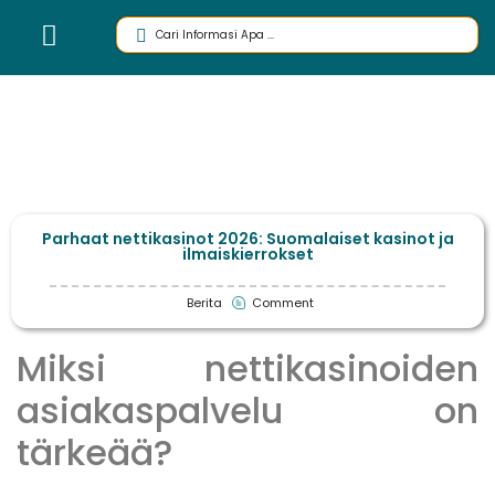
Parhaat nettikasinot 2026: Suomalaiset kasinot ja
ilmaiskierrokset
Berita
Comment
Miksi nettikasinoiden
asiakaspalvelu on
tärkeää?