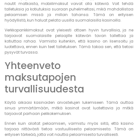
nautit matkoista, mobiilimaksut voivat olla käteviä. Voit tehdä
talletuksia ja kotiutuksia suoraan puhelimeltasi, mikä mahdollistaa
pelaamisen missä ja milloin tahansa. Tämä on erityisen
hyödyllistä, kun haluat pelata uusilla suomalaisilla kasinoilla.
Verkkopankkimaksut ovat yleisesti ottaen hyvin turvallisia, ja ne
tarjoavat suomalaisille pelaajille kätevän tavan tallettaa ja
kotiuttaa rahaa. Varmista kuitenkin, että kasino on lisensoitu ja
luotettava, ennen kuin teet talletuksen. Tämä takaa sen, että tietosi
pysyvät turvassa.
Yhteenveto
maksutapojen
turvallisuudesta
Käytä aikaasi kasinoiden arvostelujen lukemiseen. Tämä auttaa
sinua ymmärtämään, mitkä kasinot ovat luotettavia ja mitkä
tarjoavat parhaan pelikokemuksen.
Ennen kuin aloitat pelaamisen, varmistu myös siitä, että kasino
tarjoaa riittävästi tietoa vastuullisesta pelaamisesta. Tämä on
erityisen tärkeää, jotta voit nauttia pelaamisesta turvallisesti.