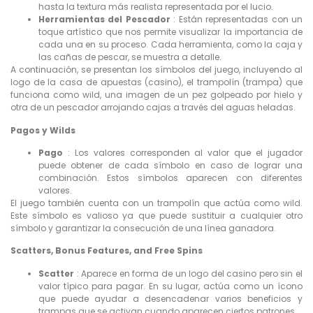
hasta la textura más realista representada por el lucio.
Herramientas del Pescador
: Están representadas con un
toque artístico que nos permite visualizar la importancia de
cada una en su proceso. Cada herramienta, como la caja y
las cañas de pescar, se muestra a detalle.
A continuación, se presentan los símbolos del juego, incluyendo al
logo de la casa de apuestas (casino), el trampolín (trampa) que
funciona como wild, una imagen de un pez golpeado por hielo y
otra de un pescador arrojando cajas a través del aguas heladas.
Pagos y Wilds
Pago
: Los valores corresponden al valor que el jugador
puede obtener de cada símbolo en caso de lograr una
combinación. Estos símbolos aparecen con diferentes
valores.
El juego también cuenta con un trampolín que actúa como wild.
Este símbolo es valioso ya que puede sustituir a cualquier otro
símbolo y garantizar la consecución de una línea ganadora.
Scatters, Bonus Features, and Free Spins
Scatter
: Aparece en forma de un logo del casino pero sin el
valor típico para pagar. En su lugar, actúa como un ícono
que puede ayudar a desencadenar varios beneficios y
trampas que se activan cuando aparecen ciertos patrones.