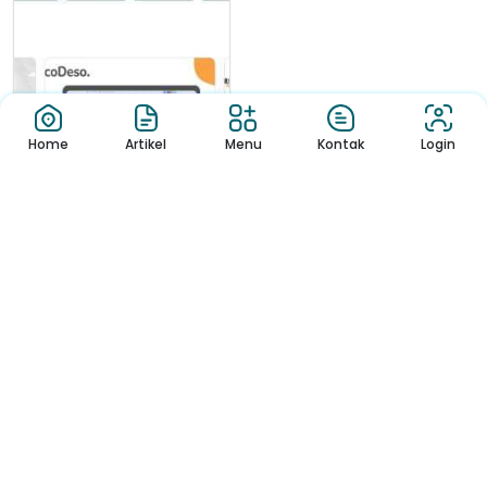
Home
Artikel
Menu
Kontak
Login
Berita
FamBet Casino
rappresenta il bra...
Per individuare un casino online
sicuro per la Svizzera, consi...