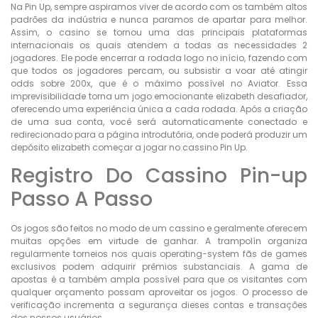
Na Pin Up, sempre aspiramos viver de acordo com os também altos
padrões da indústria e nunca paramos de apartar para melhor.
Assim, o casino se tornou uma das principais plataformas
internacionais os quais atendem a todas as necessidades 2
jogadores. Ele pode encerrar a rodada logo no início, fazendo com
que todos os jogadores percam, ou subsistir a voar até atingir
odds sobre 200x, que é o máximo possível no Aviator. Essa
imprevisibilidade torna um jogo emocionante elizabeth desafiador,
oferecendo uma experiência única a cada rodada. Após a criação
de uma sua conta, você será automaticamente conectado e
redirecionado para a página introdutória, onde poderá produzir um
depósito elizabeth começar a jogar no cassino Pin Up.
Registro Do Cassino Pin-up
Passo A Passo
Os jogos são feitos no modo de um cassino e geralmente oferecem
muitas opções em virtude de ganhar. A trampolín organiza
regularmente torneios nos quais operating-system fãs de games
exclusivos podem adquirir prêmios substanciais. A gama de
apostas é a também ampla possível para que os visitantes com
qualquer orçamento possam aproveitar os jogos. O processo de
verificação incrementa a segurança dieses contas e transações
dos nossos usuários.