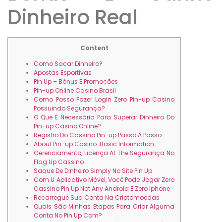
Dinheiro Real
Content
Como Sacar Dinheiro?
Apostas Esportivas
Pin Up – Bônus E Promoções
Pin-up Online Casino Brasil
Como Posso Fazer Login Zero Pin-up Casino
Possuindo Segurança?
O Que É Necessário Para Superar Dinheiro Do
Pin-up Casino Online?
Registro Do Cassino Pin-up Passo A Passo
About Pin-up Casino: Basic Information
Gerenciamento, Licença At The Segurança No
Flag Up Cassino
Saque De Dinheiro Simply No Site Pin Up
Com U Aplicativo Móvel, Você Pode Jogar Zero
Cassino Pin Up Not Any Android E Zero Iphone
Recarregue Sua Conta Na Criptomoedas
Quais São Minhas Etapas Para Criar Alguma
Conta No Pin Up Com?