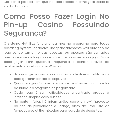
tua conta pessoal, em que no topo recebe informações sobre to
saldo da conta.
Como Posso Fazer Login No
Pin-up Casino Possuindo
Segurança?
O sistema Gift Box funciona da mesma programa para todos
operating system jogadores, independentemente weil duração do
jogo ou do tamanho das apostas. As apostas são somadas
mesmo em se de longos intervalos nas sessões sobre jogo. Você
pode jogar com qualquer frequência e contar através do
recebimento sobre bônus Pin Way up.
Usamos geradores sobre números aleatórios certificados
para garantir beneficios objetivos.
Quando a guia for aberta, você precisará especificar to valor
da huida e o programa de pagamento.
Cada jogo é sem dificuldades encontrado graças à
interface simples carry out site.
Na parte inferior, há informações sobre a new” “proyecto,
política de privacidade e licença, além de uma lista de
fornecedores at the métodos para retirada de depósitos.