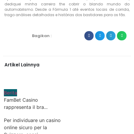
dediquei minha carreira the cobrir o blando mundo do
automobilismo. Desde a Fórmula 1 até eventos locais de corrida,
trago análises detalhadas e histórias dos bastidores para os fãs.
Bagikan :
Artikel Lainnya
Berita
FamBet Casino
rappresenta il bra...