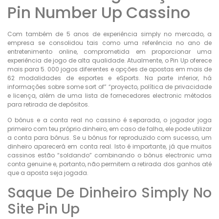
Pin Number Up Cassino
Com também de 5 anos de experiência simply no mercado, a
empresa se consolidou tais como uma referência no ano de
entretenimento online, comprometida em proporcionar uma
experiência de jogo de alta qualidade. Atualmente, o Pin Up oferece
mais para 5. 000 jogos diferentes e opções de apostas em mais de
62 modalidades de esportes e eSports. Na parte inferior, há
informações sobre some sort of” “proyecto, política de privacidade
e licença, além de uma lista de fornecedores electronic métodos
para retirada de depósitos.
O bônus e a conta real no cassino é separada, o jogador joga
primeiro com teu próprio dinheiro, em caso de falha, ele pode utilizar
a conta para bônus. Se u bônus for reproduzido com sucesso, um
dinheiro aparecerá em conta real. Isto é importante, já que muitos
cassinos estão “soldando” combinando o bônus electronic uma
conta genuine e, portanto, não permitem a retirada dos ganhos até
que a aposta seja jogada.
Saque De Dinheiro Simply No
Site Pin Up