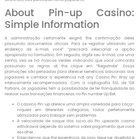
About Pin-up Casino:
Simple Information
A administração certamente exigirá the confirmação deles
possuindo documentos oficiais. Para se registrar utilizando um
endereço de e-mail, você” “precisará selecionar a opção
apropriada no formulário. Em seguida, digite seu e-mail, crie uma
senha, vea se há marcas verdes indicando que você concorda
possuindo as regras at the clique em “Registrate”. Essas
promoções são pensadas para oferecer benefícios adicionais aos
jogadores e cambiar a experiência not any Casino Pin Way up
intensamente recompensadora. Com a criptografia SSL de 128
Portions, os jogadores tem a possibilidade de ter tranquilidade ao
realizar suas transações financeiras no Pin number Up Bet.
O cassino Pin-up oferece uma ampla variedade para caça-
níqueis em diferentes categorias, todos perfeitamente
otimizados para trabajar sem problemas.
A velocidade de saque dos lucro do Pin upwards casino
withdrawal depende do sistema sobre pagamento que você
escolher.
Entendemos que the experiência de jogo deve ser divertida e