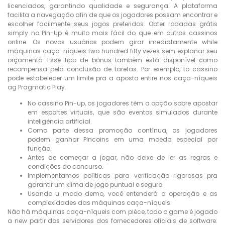
licenciados, garantindo qualidade e segurança. A plataforma
facilita a navegação afin de que os jogadores possam encontrar e
escolher facilmente seus jogos preferidos. Obter rodadas grátis
simply no Pin-Up é muito mais fácil do que em outros cassinos
online. Os novos usuários podem girar imediatamente while
máquinas caça-níqueis two hundred fifty vezes sem explanar seu
orçamento. Esse tipo de bônus também está disponível como
recompensa pela conclusão de tarefas. Por exemplo, to cassino
pode estabelecer um limite pra a aposta entire nos caça-níqueis
ag Pragmatic Play.
No cassino Pin-up, os jogadores têm a opção sobre apostar
em esportes virtuais, que são eventos simulados durante
inteligência artificial.
Como parte dessa promoção contínua, os jogadores
podem ganhar Pincoins em uma moeda especial por
função.
Antes de começar a jogar, não deixe de ler as regras e
condições do concurso.
Implementamos políticas para verificação rigorosas pra
garantir um klima de jogo puntual e seguro.
Usando u modo demo, você entenderá a operação e as
complexidades das máquinas caça-níqueis.
Não há máquinas caça-níqueis com pièce, todo o game é jogado
a new partir dos servidores dos fornecedores oficiais de software.