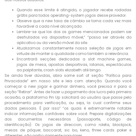
Quando esse limite é atingido, o jogador recebe rodadas
grátis para todos operating-system jogos desse provedor.
Observe que a new taxa de câmbio se torna cada vez mais
favorável a cada nível alcançado.
Lembre-se que los dos os games mencionados podem ser
desfrutados via dispositivo móvel,” “possa ser através do
aplicativo ou da versão móvel do site.
Atualizamos constantemente nossa seleção de jogos em
virtude de manter a qualidade como também a relevância.
Encontrará secções dedicadas a slot machine games,
jogos de mesa, apostas desportivas, lotarias, espectáculos
ao palpitante, crash slots elizabeth até bingo.
Se ainda tiver dúvidas, abra some sort of seção “Política para
Privacidade” em nosso site e leia com atenção. Quando você
começar a new jogar e ganhar dinheiro, você precisa ir para a
seção “Retirar”. Antes de fazer u pagamento dos lucro pela primeira
ocasião, a plataforma Pin Up solicitará ao usuário que passe pelo
procedimento para verificação, ou seja, la cual confirme seus
dados pessoais. É por isso” “os quais é extremamente notable
indicar informações confiáveis ​​sobre você. Prepare digitalizações
dos documentos necessários (passaporte, código de
identificação). Os jogos de direccion, como roleta, blackjack,
mesas de pôquer, baccarat, sic bo, keno, three cards poker e
diferentes, são particularmente populares.