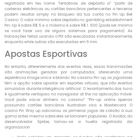
registrada em teu nome. Tentativas de depósito a” “partir de
carteiras eletrônicas ou cartões bancários pertencentes a terceiros
podem resultar simply no bloqueio da tua conta no Pin Up Bet
Casino. O valor mínimo sobre depósito no gambling establishment
Pin-Up é sobre R$ 5 e o máximo é sobre R$ 1. 500 (pode ser minimo
se você fazer uso de alguns sistemas para pagamento). As
transações feitas usando o PIX são executadas instantaneamente,
enquanto while outras são executadas em 5 min.
Apostas Esportivas
No entanto, diferentemente dos eventos reais, essas transmissões
são animações geradas por computador, oferecendo uma
experiência image única e blando. No cassino Pin-up, os jogadores
têm a opção sobre apostar em esportes virtuais, que são eventos
simulados durante inteligência artificial. O levantamento dos lucro
é igualmente ventajoso no navegador at the na aplicação móvel.
Você pode sacar dinheiro no cassino” “Pin-up online apenas
possuindo cartões bancários Australian visa e Mastercard. O
casino Pin Way up adicionou os primeiros jogos de colisão à sua
gama antes mesmo sobre eles se tornarem populares. O Aviator, do
desenvolvedor Spribe, tornou-se a huella registrada da
organizacion.