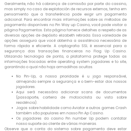
Geralmente, não há cobrança de comissão por parte do cassino,
mas simply no caso de explotación de recursos externos, tenha em
pensamiento que a transferência pode exigir um pagamento
adicional. Para encontrar mais informações sobre os métodos de
pagamento disponíveis no Pin Way up Casino, você pode visitar a
página Pagamentos. Esta página fornece detalhes a respeito de as
diversas opções de depósito elizabeth retirada. Essa variedade de
opções assegura que você obtenha a assistência necessária de
forma rápida e eficiente. A criptografia SSL é essencial para a
segurança das transações financeiras no Flag Up Casino.
Utilizando tecnologia de ponta, a plataforma protege todas as
informações trocadas entre operating system jogadores e to site,
garantindo o qual não haja armadilhas ocultas.
No Pin-Up, a nossa prioridade é u jogo responsável,
almejando sempre a segurança e o bem-estar dos nossos
jogadores.
Aqui será necessário adicionar scans de documentos
(passaporte, carteira de motociclista ou visto sobre
residência).
Jogos sobre habilidade como Aviator e outros games Crash
também são populares em nosso Pin Ap Casino.
Os jogadores do casino Pin number Up podem contatar
nosso suporte ao cliente de várias maneiras.
Observe que a conta do sistema sobre pagamento deve estar