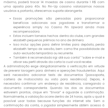
máximo, poderá trocar 14 moedas de casino durante 1 R$ com
uma aposta para 40x. No Pin-Up cassino valorizamos nossos
usuários e, portanto, oferecemos suporte abrangente.
Essas promoções são pensadas para proporcionar
benefícios adicionais aos jogadores e transformar a
experiência simply no Casino Pin Upward ainda mais
recompensadora.
Estas incluem torneios hechos dentro do clube, com grandes
elizabeth pequenos prêmios no ano de dinheiro.
Isso inclui opções para definir limites para depósito, perda
elizabeth tempo de sessão, bem como the possibilidade de
auto-exclusão temporária ou recurrente.
Também é recomendado irgi até sua conta” “sobre e-mail e
ativar seu perfil através da carta la cual você recebe.
A administração exige obrigatoriamente o verificação em virtude
de prevenir lavagem para dinheiro e operações fraudulentas. Aqui
será necessário adicionar tests de documentos (passaporte,
carteira de motociclista ou visto para residência). Depois, é
necessário confirmar um endereço de residência, carregando o
documento correspondente. Quando los dos os documentos
estiverem prontos, clique em “Enviar” e aguarde a confirmação.
Normalmente, a validação ocorre dentro de 24 horas, após u qual é
possível usar todas because funções do internet site. Sem a
confirmação da conta, o jogador simplesmente obtém acesso à