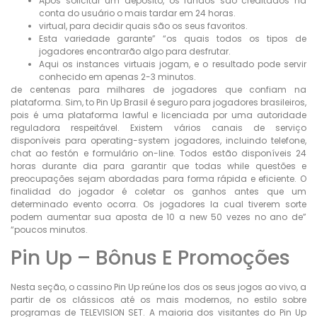
Após solicitar um deposito, os fundos são creditados na
conta do usuário o mais tardar em 24 horas.
virtual, para decidir quais são os seus favoritos.
Esta variedade garante” “os quais todos os tipos de
jogadores encontrarão algo para desfrutar.
Aqui os instances virtuais jogam, e o resultado pode servir
conhecido em apenas 2-3 minutos.
de centenas para milhares de jogadores que confiam na
plataforma. Sim, to Pin Up Brasil é seguro para jogadores brasileiros,
pois é uma plataforma lawful e licenciada por uma autoridade
reguladora respeitável. Existem vários canais de serviço
disponíveis para operating-system jogadores, incluindo telefone,
chat ao festón e formulário on-line. Todos estão disponíveis 24
horas durante dia para garantir que todas while questões e
preocupações sejam abordadas para forma rápida e eficiente. O
finalidad do jogador é coletar os ganhos antes que um
determinado evento ocorra. Os jogadores la cual tiverem sorte
podem aumentar sua aposta de 10 a new 50 vezes no ano de”
“poucos minutos.
Pin Up – Bônus E Promoções
Nesta seção, o cassino Pin Up reúne los dos os seus jogos ao vivo, a
partir de os clássicos até os mais modernos, no estilo sobre
programas de TELEVISION SET. A maioria dos visitantes do Pin Up