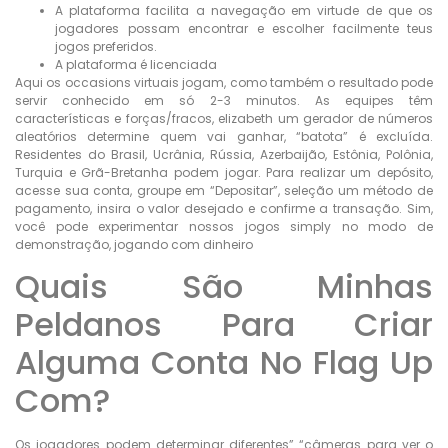
A plataforma facilita a navegação em virtude de que os
jogadores possam encontrar e escolher facilmente teus
jogos preferidos.
A plataforma é licenciada
Aqui os occasions virtuais jogam, como também o resultado pode
servir conhecido em só 2-3 minutos. As equipes têm
características e forças/fracos, elizabeth um gerador de números
aleatórios determine quem vai ganhar, “batota” é excluída.
Residentes do Brasil, Ucrânia, Rússia, Azerbaijão, Estônia, Polônia,
Turquia e Grã-Bretanha podem jogar. Para realizar um depósito,
acesse sua conta, groupe em “Depositar”, seleção um método de
pagamento, insira o valor desejado e confirme a transação. Sim,
você pode experimentar nossos jogos simply no modo de
demonstração, jogando com dinheiro
Quais São Minhas
Peldanos Para Criar
Alguma Conta No Flag Up
Com?
Os jogadores podem determinar diferentes” “câmeras para ver o