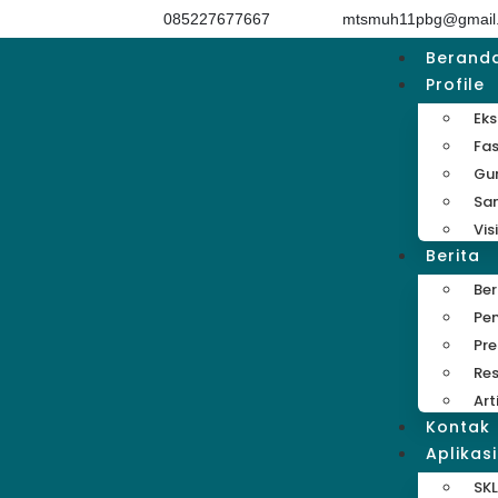
085227677667
mtsmuh11pbg@gmail
Berand
Profile
Eks
Fas
Gu
Sa
Vis
Berita
Be
Pe
Pre
Res
Art
Kontak
Aplikasi
SKL