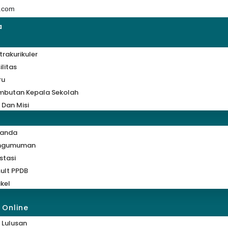
.com
a
trakurikuler
ilitas
ru
mbutan Kepala Sekolah
i Dan Misi
randa
ngumuman
stasi
ult PPDB
ikel
 Online
 Lulusan