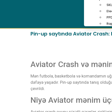
SKL
Ele
PP
Rap
Pin-up saytında Aviator Crash:
Aviator Crash və məni
Mən futbola, basketbola və komandamın uğur
dəfəyə yaşadır. Pin-up saytında tanış oldu
çevrildi.
Niyə Aviator mənim üç
Aviator crash oyunu sürətli qərarlar, risklər