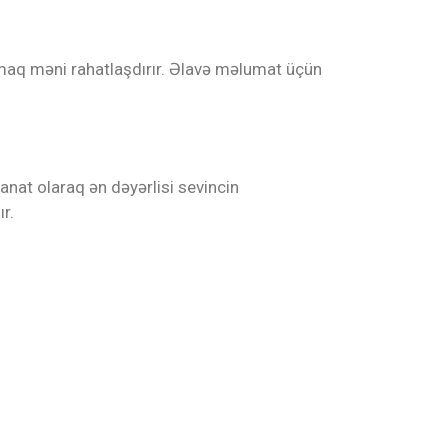
amaq məni rahatlaşdırır. Əlavə məlumat üçün
nat olaraq ən dəyərlisi sevincin
r.