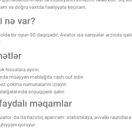
yirəm və doğru vaxtda fəaliyyətə keçirəm.
i nə var?
tbolda bir oyun 90 dəqiqədir, Aviator isə saniyələr ərzində qalx
.
hətlər
k hissələrə ayırın.
 turda müəyyən məbləğdə cash out edin.
 tez çökmə nümunələrini izləyin.
i dalğalarında soyuqqanlı qalın.
faydalı məqamlar
viator-da da hazırlıq aparıram: statistikaya, əvvəlki raundlar
hiyyəni qoruyur.