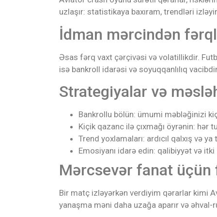
uzlaşır: statistikaya baxıram, trendləri izlə
İdman mərcindən fərql
Əsas fərq vaxt çərçivəsi və volatillikdir. Fu
isə bankroll idarəsi və soyuqqanlılıq vacibdir
Strategiyalar və məslə
Bankrollu bölün: ümumi məbləğinizi kiçi
Kiçik qazanc ilə çıxmağı öyrənin: hər
Trend yoxlamaları: ardıcıl qalxış və ya
Emosiyanı idarə edin: qalibiyyət və itk
Mərcsevər fanat üçün 
Bir matç izləyərkən verdiyim qərarlar kimi A
yanaşma məni daha uzağa aparır və əhval-ru