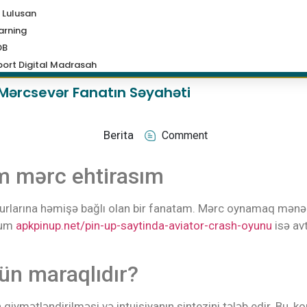
 Lulusan
arning
DB
ort Digital Madrasah
 Mərcsevər Fanatın Səyahəti
Berita
Comment
m mərc ehtirasım
larına həmişə bağlı olan bir fanatam. Mərc oynamaq mənə mat
ğum
apkpinup.net/pin-up-saytinda-aviator-crash-oyunu
isə av
ün maraqlıdır?
in qiymətləndirilməsi və intuisiyanın sintezini tələb edir. Bu