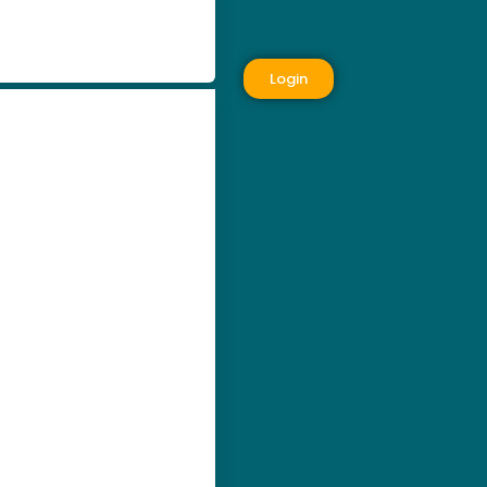
Login