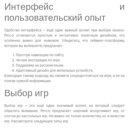
Интерфейс и
пользовательский опыт
Удобство интерфейса – ещё один важный аспект при выборе казино.
Pinco отличается простым и интуитивно понятным дизайном, что
особенно важно для новичков. Убедитесь, что гейминг-платформа,
которую вы выбираете, предлагает:
Простую навигацию по сайту.
Четкие инструкции по игре.
Поддержку на русском языке.
Адаптивный дизайн для мобильных устройств.
Благодаря такому подходу, вы сможете сосредоточиться на игре, а не на
поиске нужной информации.
Выбор игр
Выбор игр – это ещё один значимый аспект, на который следует
обратить внимание. Pinco предлагает широкий ассортимент игр, от
слотов до настольных игр. Но важно не только количество, но и качество
игр. Рассмотрите следующие типы игр: