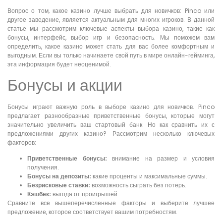
Вопрос о том, какое казино лучше выбрать для новичков: Pinco или
другое заведение, является актуальным для многих игроков. В данной
статье мы рассмотрим ключевые аспекты выбора казино, такие как
бонусы, интерфейс, выбор игр и безопасность. Мы поможем вам
определить, какое казино может стать для вас более комфортным и
выгодным. Если вы только начинаете свой путь в мире онлайн-гейминга,
эта информация будет неоценимой.
Бонусы и акции
Бонусы играют важную роль в выборе казино для новичков. Pinco
предлагает разнообразные приветственные бонусы, которые могут
значительно увеличить ваш стартовый банк. Но как сравнить их с
предложениями других казино? Рассмотрим несколько ключевых
факторов:
Приветственные бонусы:
внимание на размер и условия
получения.
Бонусы на депозиты:
какие проценты и максимальные суммы.
Безрисковые ставки:
возможность сыграть без потерь.
Кэшбек:
выгода от проигрышей.
Сравните все вышеперечисленные факторы и выберите лучшее
предложение, которое соответствует вашим потребностям.