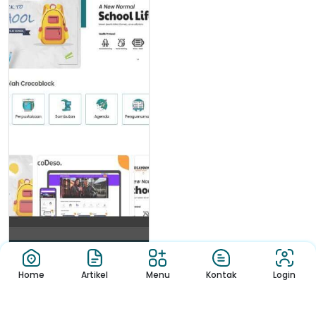
Home
Artikel
Menu
Kontak
Login