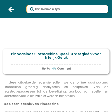
Pinocasinos Slotmachine Speel Strategieën voor
Erfelijk Geluk
Berita
Comment
In deze uitgebreide recensie zullen we de online casinobrand
Pinocasino grondig analyseren en bespreken. Van de
registratieprocessen tot de beveiliging, aanbod van spellen en
klantenservice: alles zal hier worden besproken.
De Geschiedenis van Pinocasino