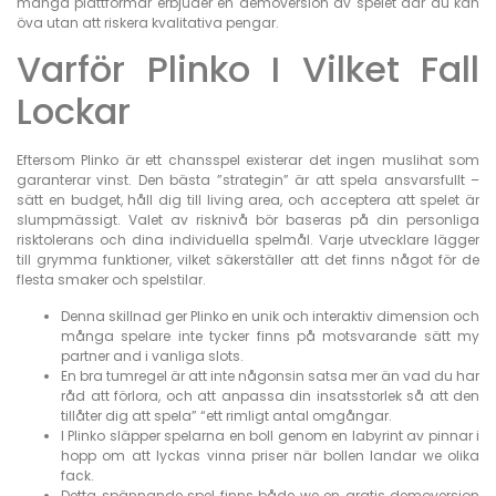
många plattformar erbjuder en demoversion av spelet där du kan
öva utan att riskera kvalitativa pengar.
Varför Plinko I Vilket Fall
Lockar
Eftersom Plinko är ett chansspel existerar det ingen muslihat som
garanterar vinst. Den bästa ”strategin” är att spela ansvarsfullt –
sätt en budget, håll dig till living area, och acceptera att spelet är
slumpmässigt. Valet av risknivå bör baseras på din personliga
risktolerans och dina individuella spelmål. Varje utvecklare lägger
till grymma funktioner, vilket säkerställer att det finns något för de
flesta smaker och spelstilar.
Denna skillnad ger Plinko en unik och interaktiv dimension och
många spelare inte tycker finns på motsvarande sätt my
partner and i vanliga slots.
En bra tumregel är att inte någonsin satsa mer än vad du har
råd att förlora, och att anpassa din insatsstorlek så att den
tillåter dig att spela” “ett rimligt antal omgångar.
I Plinko släpper spelarna en boll genom en labyrint av pinnar i
hopp om att lyckas vinna priser när bollen landar we olika
fack.
Detta spännande spel finns både we en gratis demoversion