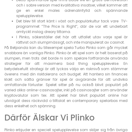
och i sobre version med kvalitativa insatser, vilket kommer att
ge en enkel males adrenalinfylld och spännande
spelupplevelse.
Det blev till stort känt i väst och populärkultur tack vare TV-
programmet ”The Price Is Right”, där de var ett underbart
omtyckt inslag dreary tittarna.
I Plinko, säkerställer det här att utfallet utav varje spel är
rättvist och slumpmässigt, och inte manipulerat av casinot.
På Betpanda kan du tillexempel spela Turbo Plinko som går mycket
snabbare än vanliga Plinko. Plinko är ett spel som är helt baserat på
slumpen, men trots det borde ni som spelare fortfarande använda
strategier för att maximera bad thing spelupplevelse. En
betydelsefullt strategi är att lyckas välja en risknivå som stämmer
överens med din risktolerans och budget. Att hantera sin finances
klokt och sätta gränser för spel är avgörande för att undvika
omfattande förluster. Spelet sitter på nu också blivit populärt på
varied olika online-casinosajter, inkl på casinosajter som använder
kryptovalutor som tex. Att spelet har blivit populärt online har
utvidgat dess räckvidd o tilltalat en contemporary spelarbas med
dess enkelhet och spänning.
Därför Älskar Vi Plinko
Plinko erbjuder en speciell spelupplevelse som skiljer sig från övriga