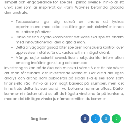
simpelt och engagerande för spelare i plinko sverige. Plinko är ett
unikt spel som är inspirerat av Frank Waynes berömda globala
demonstrate.
Testsessioner ger dig också en chans att lyckas
experimentera med olika inställningar och risknivåer innan
du sattsar på allvar.
Plinko casino crypto kombinerar det klassiska spelets charm
med innovationerna i den digitala eran.
Detta tillvägagångssätt låter spelaren konstruera kontroll över
upplevelsen i stället för att kastas within i något okänt.
Många sajter scientif svensk licens erbjuder klar information
omkring insättningar, uttag och bonusar.
Investeringen kan både öka och minska i värde 6 det är inte säkert
att man får tillbaka det investerade kapitalet. Gör alltid din egen
analys och allting som publiceras på sidan ska ej ses som som
finansiella råd. Plinko är som sagt baserat på slumpen, men det
finns trots detta 1st samband i va bollarna hamnar oftast. Därför
kommer ni nästan alltid se att de högsta vinsterna är på kanterna,
medan det blir lägre vinster ju närmare mitten du kommer.
Bagikan :