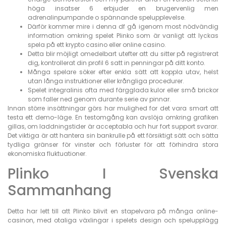
höga insatser 6 erbjuder en brugervenlig men
adrenalinpumpande o spännande spelupplevelse.
Därför kommer mire i denna df gå igenom most nödvändig
information omkring spelet Plinko som är vanligt att lyckas
spela på ett krypto casino eller online casino.
Detta blir möjligt omedelbart utefter att du sitter på registrerat
dig, kontrollerat din profil 6 satt in penningar på ditt konto.
Många spelare söker efter enkla sätt att koppla utav, helst
utan långa instruktioner eller krångliga procedurer.
Spelet integralinis ofta med färgglada kulor eller små brickor
som faller ned genom durante serie av pinnar.
Innan större insättningar görs har mulighed for det vara smart att
testa ett demo-läge. En testomgång kan avslöja omkring grafiken
gillas, om laddningstider är acceptabla och hur fort support svarar.
Det viktiga är att hantera sin bankrulle på ett försiktigt sätt och sätta
tydliga gränser för vinster och förluster för att förhindra stora
ekonomiska fluktuationer.
Plinko I Svenska
Sammanhang
Detta har lett till att Plinko blivit en stapelvara på många online-
casinon, med otaliga växlingar i spelets design och spelupplägg