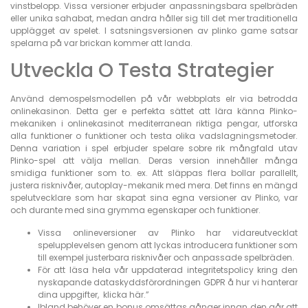
vinstbelopp. Vissa versioner erbjuder anpassningsbara spelbräden
eller unika sahabat, medan andra håller sig till det mer traditionella
upplägget av spelet. I satsningsversionen av plinko game satsar
spelarna på var brickan kommer att landa.
Utveckla O Testa Strategier
Använd demospelsmodellen på vår webbplats elr via betrodda
onlinekasinon. Detta ger e perfekta sättet att lära känna Plinko-
mekaniken i onlinekasinot mediterranean riktiga pengar, utforska
alla funktioner o funktioner och testa olika vadslagningsmetoder.
Denna variation i spel erbjuder spelare sobre rik mångfald utav
Plinko-spel att välja mellan. Deras version innehåller många
smidiga funktioner som to. ex. Att släppas flera bollar parallellt,
justera risknivåer, autoplay-mekanik med mera. Det finns en mängd
spelutvecklare som har skapat sina egna versioner av Plinko, var
och durante med sina grymma egenskaper och funktioner.
Vissa onlineversioner av Plinko har vidareutvecklat
spelupplevelsen genom att lyckas introducera funktioner som
till exempel justerbara risknivåer och anpassade spelbräden.
För att läsa hela vår uppdaterad integritetspolicy kring den
nyskapande dataskyddsförordningen GDPR å hur vi hanterar
dina uppgifter, klicka här.”
Ibland behöver en bonus omsättas gånger innan den går att