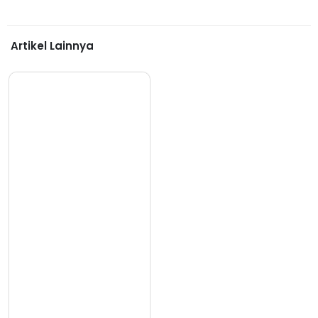
Artikel Lainnya