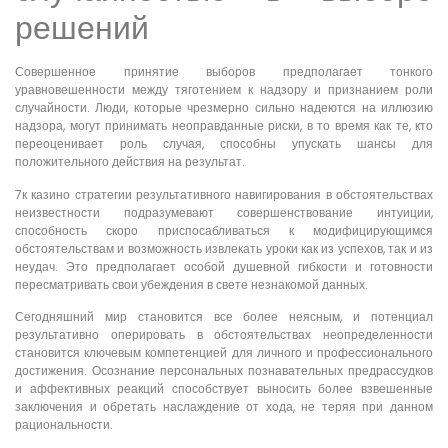
решений
Совершенное принятие выборов предполагает тонкого
уравновешенности между тяготением к надзору и признанием роли
случайности. Люди, которые чрезмерно сильно надеются на иллюзию
надзора, могут принимать неоправданные риски, в то время как те, кто
переоценивает роль случая, способны упускать шансы для
положительного действия на результат.
7к казино стратегии результативного навигирования в обстоятельствах
неизвестности подразумевают совершенствование интуиции,
способность скоро приспосабливаться к модифицирующимся
обстоятельствам и возможность извлекать уроки как из успехов, так и из
неудач. Это предполагает особой душевной гибкости и готовности
пересматривать свои убеждения в свете незнакомой данных.
Сегодняшний мир становится все более неясным, и потенциал
результативно оперировать в обстоятельствах неопределенности
становится ключевым компетенцией для личного и профессионального
достижения. Осознание персональных познавательных предрассудков
и аффективных реакций способствует выносить более взвешенные
заключения и обретать наслаждение от хода, не теряя при данном
рациональности.