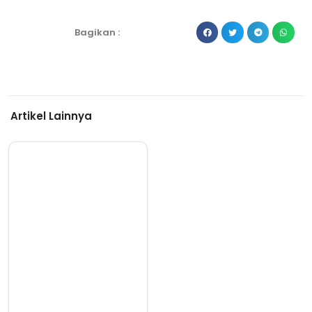
Bagikan :
Artikel Lainnya