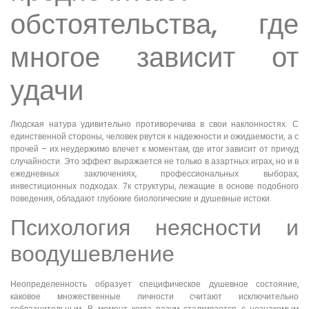
обстоятельства, где
многое зависит от
удачи
Людская натура удивительно противоречива в свои наклонностях. С
единственной стороны, человек рвутся к надежности и ожидаемости, а с
прочей – их неудержимо влечет к моментам, где итог зависит от причуд
случайности. Это эффект выражается не только в азартных играх, но и в
ежедневных заключениях, профессиональных выборах,
инвестиционных подходах. 7к структуры, лежащие в основе подобного
поведения, обладают глубокие биологические и душевные истоки.
Психология неясности и
воодушевление
Неопределенность образует специфическое душевное состояние,
каковое множественные личности считают исключительно
соблазнительным. В момент когда разум сталкивается с незнакомым