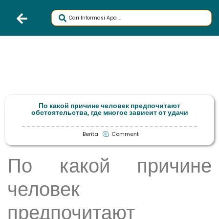
По какой причине человек предпочитают
обстоятельства, где многое зависит от удачи
Berita
Comment
По какой причине
человек
предпочитают