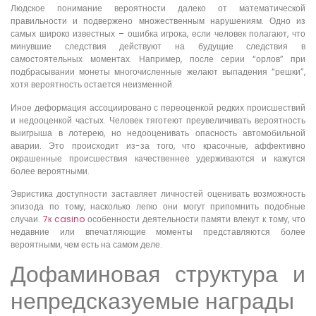
Людское понимание вероятности далеко от математической
правильности и подвержено множественным нарушениям. Одно из
самых широко известных – ошибка игрока, если человек полагают, что
минувшие следствия действуют на будущие следствия в
самостоятельных моментах. Например, после серии “орлов” при
подбрасывании монеты многочисленные желают выпадения “решки”,
хотя вероятность остается неизменной.
Иное деформация ассоциировано с переоценкой редких происшествий
и недооценкой частых. Человек тяготеют преувеличивать вероятность
выигрыша в лотерею, но недооценивать опасность автомобильной
аварии. Это происходит из-за того, что красочные, аффективно
окрашенные происшествия качественнее удерживаются и кажутся
более вероятными.
Эвристика доступности заставляет личностей оценивать возможность
эпизода по тому, насколько легко они могут припомнить подобные
случаи.
7к casino
особенности деятельности памяти влекут к тому, что
недавние или впечатляющие моменты представляются более
вероятными, чем есть на самом деле.
Дофаминовая структура и
непредсказуемые награды