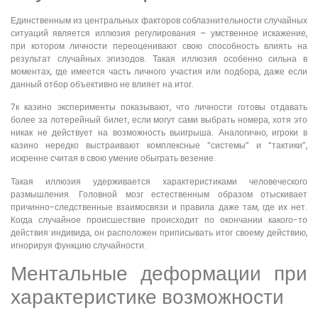
Единственным из центральных факторов соблазнительности случайных
ситуаций является иллюзия регулирования – умственное искажение,
при котором личности переоценивают свою способность влиять на
результат случайных эпизодов. Такая иллюзия особенно сильна в
моментах, где имеется часть личного участия или подбора, даже если
данный отбор объективно не влияет на итог.
7к казино эксперименты показывают, что личности готовы отдавать
более за лотерейный билет, если могут сами выбрать номера, хотя это
никак не действует на возможность выигрыша. Аналогично, игроки в
казино нередко выстраивают комплексные “системы” и “тактики”,
искренне считая в свою умение обыграть везение.
Такая иллюзия удерживается характеристиками человеческого
размышления. Головной мозг естественным образом отыскивает
причинно-следственные взаимосвязи и правила даже там, где их нет.
Когда случайное происшествие происходит по окончании какого-то
действия индивида, он расположен приписывать итог своему действию,
игнорируя функцию случайности.
Ментальные деформации при
характеристике возможности