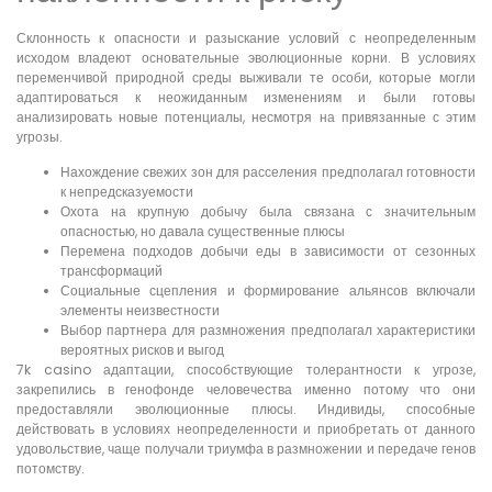
Склонность к опасности и разыскание условий с неопределенным
исходом владеют основательные эволюционные корни. В условиях
переменчивой природной среды выживали те особи, которые могли
адаптироваться к неожиданным изменениям и были готовы
анализировать новые потенциалы, несмотря на привязанные с этим
угрозы.
Нахождение свежих зон для расселения предполагал готовности
к непредсказуемости
Охота на крупную добычу была связана с значительным
опасностью, но давала существенные плюсы
Перемена подходов добычи еды в зависимости от сезонных
трансформаций
Социальные сцепления и формирование альянсов включали
элементы неизвестности
Выбор партнера для размножения предполагал характеристики
вероятных рисков и выгод
7k casino адаптации, способствующие толерантности к угрозе,
закрепились в генофонде человечества именно потому что они
предоставляли эволюционные плюсы. Индивиды, способные
действовать в условиях неопределенности и приобретать от данного
удовольствие, чаще получали триумфа в размножении и передаче генов
потомству.