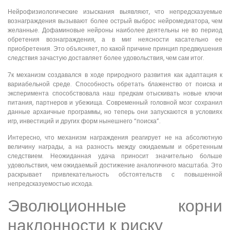
Нейрофизиологические изыскания выявляют, что непредсказуемые
вознаграждения вызывают более острый выброс нейромедиатора, чем
желанные. Дофаминовые нейроны наиболее деятельны не во период
обретения вознаграждения, а в миг неясности касательно ее
приобретения. Это объясняет, по какой причине принцип предвкушения
следствия зачастую доставляет более удовольствия, чем сам итог.
7к механизм создавался в ходе природного развития как адаптация к
вариабельной среде. Способность обретать блаженство от поиска и
эксперимента способствовала наш предкам отыскивать новые ключи
питания, партнеров и убежища. Современный головной мозг сохранил
данные архаичные программы, но теперь они запускаются в условиях
игр, инвестиций и других форм нынешнего “поиска”.
Интересно, что механизм награждения реагирует не на абсолютную
величину награды, а на разность между ожидаемым и обретенным
следствием. Неожиданная удача приносит значительно больше
удовольствия, чем ожидаемый достижение аналогичного масштаба. Это
раскрывает привлекательность обстоятельств с повышенной
непредсказуемостью исхода.
Эволюционные корни
наклонности к риску