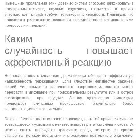
Нынешние проявления этих древних систем способно фиксировать в
предпринимательстве, научных изучениях, творчестве и прочих
участках, где триумф требует готовности к неясности. Индивиды, что
привлекают рискованные начинания, нередко становятся двигателями
прогресса и инноваций.
Каким образом
случайность повышает
аффективный реакцию
Неопределенность следствия драматически обостряет аффективную
напряженность переживания. Если следствие неизвестен заранее,
всякий миг ожидания наполняется напряжением, каковое может
перерасти в ликование при положительном результате или в острое
разочарование при неудаче. Данная чувственная амплитуда
превращает случайные происшествия значительно более
запоминающимися и значимыми.
Эффект “эмоциональных горок” проясняет, по какой причине личности
возвращаются к условиям с неизвестным результатом снова и снова. 7к
казино опыты порождают красочные следы, которые со сроком
становятся истоком ностальгии и стремления повторить впечатление.