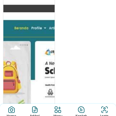
Home
Artikel
Menu
Kontak
Login