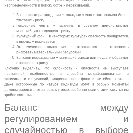
неопределенности и поиску острых переживаний.
Возрастные расхождения – молодые человек как правило более
тяготеют к риску
Гендерные черты – мужчины в среднем демонстрируют
масштабную тенденцию к риску
Культурный фон – в некоторых культурах опасность поощряется,
в прочих – порицается
Экономическое положение – отражается на готовность
рисковать материальными ресурсами
Бытовой переживание – минувшие успехи или неудачи образуют
отношение к риску
Ключево выделить, что склонность к опасности не выступает
постоянной особенностью и способна модифицироваться в
зависимости от условий, эмоционального фона и житейского этапа.
Даже осторожные по натуре индивиды могут в особых моментах
демонстрировать готовность к угрозе, особенно если ставки кажутся им
крайне важными.
Баланс между
регулированием и
случайностью в выборе