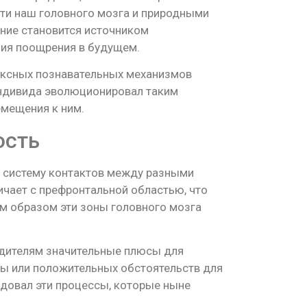
сти наш головного мозга и природными
ение становится источником
ния поощрения в будущем.
ексных познавательных механизмов
индивида эволюционировал таким
емещения к ним.
ость
 систему контактов между разными
ичает с префронтальной областью, что
им образом эти зоны головного мозга
одителям значительные плюсы для
ды или положительных обстоятельств для
довал эти процессы, которые ныне