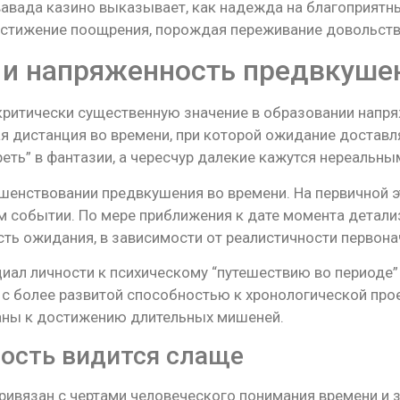
авада казино выказывает, как надежда на благоприятны
достижение поощрения, порождая переживание довольств
 и напряженность предвкуше
критически существенную значение в образовании напр
я дистанция во времени, при которой ожидание достав
еть” в фантазии, а чересчур далекие кажутся нереальны
шенствовании предвкушения во времени. На первичной 
 событии. По мере приближения к дате момента детализ
ость ожидания, в зависимости от реалистичности первон
иал личности к психическому “путешествию во периоде”
 с более развитой способностью к хронологической пр
аны к достижению длительных мишеней.
ость видится слаще
ривязан с чертами человеческого понимания времени и 