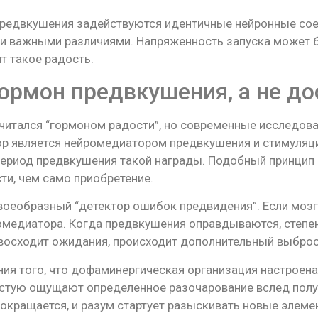
предвкушения задействуются идентичные нейронные соед
ми важными различиями. Напряженность запуска может 
т такое радость.
ормон предвкушения, а не д
читался “гормоном радости”, но современные исследов
р является нейромедиатором предвкушения и стимуляци
 период предвкушения такой награды. Подобный принцип
ти, чем само приобретение.
оеобразный “детектор ошибок предвидения”. Если мозг 
ромедиатора. Когда предвкушения оправдываются, степе
евосходит ожидания, происходит дополнительный выброс
я того, что дофаминергическая организация настроена н
астую ощущают определенное разочарование вслед полу
кращается, и разум стартует разыскивать новые элеме