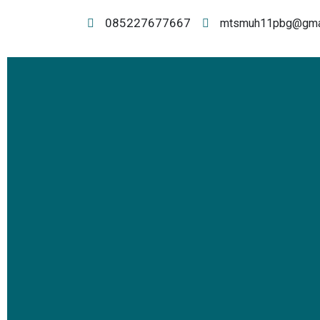
085227677667
mtsmuh11pbg@gma