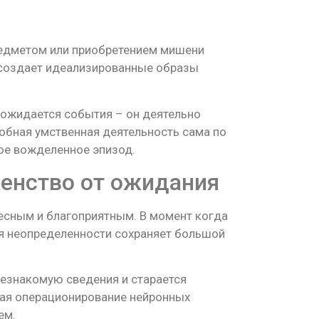
едметом или приобретением мишени
 создает идеализированные образы
дожидается события – он деятельно
обная умственная деятельность сама по
ое вожделенное эпизод.
енство от ожидания
есным и благоприятным. В момент когда
я неопределенности сохраняет большой
незнакомую сведения и старается
ная операционирование нейронных
ем.