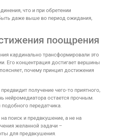
инения, что и при обретении
быть даже выше во период ожидания,
остижения поощрения
ания кардинально трансформировали это
и. Его концентрация достигает вершины
 поясняет, почему принцип достижения
предвидит получение чего-то приятного,
нь нейромедиатора остается прочным.
 подобного передатчика.
а поиск и предвкушение, а не на
чения желанной задачи –
нты для предвкушения.