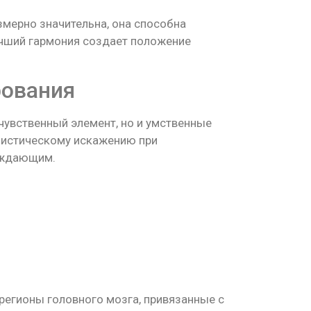
змерно значительна, она способна
учший гармония создает положение
рования
чувственный элемент, но и умственные
имистическому искажению при
уждающим.
регионы головного мозга, привязанные с