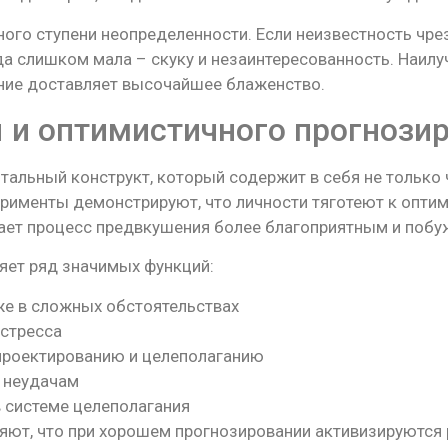
ого ступени неопределенности. Если неизвестность чре
гда слишком мала – скуку и незаинтересованность. Наил
ание доставляет высочайшее блаженство.
 и оптимистичного прогнози
альный конструкт, который содержит в себя не только 
ерименты демонстрируют, что личности тяготеют к опт
щает процесс предвкушения более благоприятным и поб
яет ряд значимых функций:
же в сложных обстоятельствах
 стресса
проектированию и целеполаганию
 неудачам
 системе целеполагания
ют, что при хорошем прогнозировании активизируются 