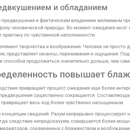
едвкушением и обладанием
м предвкушения и фактическим владением желаемым пр
рону человеческой природы. Во момент ожидания мозг
 практику по чувственной наполненности.
элемент творчества и воображения. Человек не просто 
ия, представляет нюансы, переживания и ощущения. Под
и способна продолжаться значительно дольше, чем сам
ределенность повышает блаж
едствия превращает процесс ожидания еще более интер
а предвкушения существенно сокращается. Составляюща
 превращает весь ход более чувственно насыщенным.
я концепции сведений. Разум непрерывно процессирует 
огда следствие непредсказуем, совершается более мощ
 медиаторов, соединенных с блаженством и возбуждени