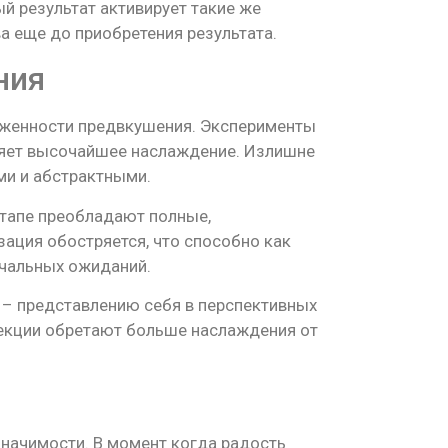
й результат активирует такие же
а еще до приобретения результата.
ния
яженности предвкушения. Эксперименты
ляет высочайшее наслаждение. Излишне
ми и абстрактными.
этапе преобладают полные,
ация обостряется, что способно как
ачальных ожиданий.
 – представлению себя в перспективных
оекции обретают больше наслаждения от
значимости. В момент когда радость