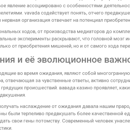
вое явление ассоциировано с особенностями деятельно
елетиями. vavada содействует понять, отчего предвкуш
 нервная организация отвечает на потенциал приобрете
ональных ходов, от производства медиаторов до компл
уальные эксперименты раскрывают, что головной мозг 
лько от приобретения мишеней, но и от самого хода пер
ния и её эволюционное важн
одящие во время ожидания, являют собой многогранную
а, отвечающая за чувственные ответы, активно сотрудн
 грядущих происшествий. вавада казино проявляет, как
двкушения.
получать наслаждение от ожидания давала нашим прар
обны были терпеливо предвкушать более качественной е
дать свои гены потомству. Современный человек унасле
тики.