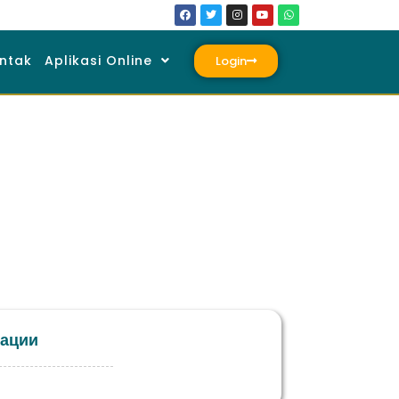
ntak
Aplikasi Online
Login
уации