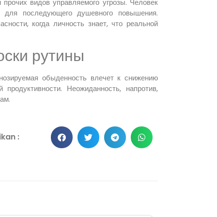
 прочих видов управляемого угрозы. Человек
, для последующего душевного повышения.
сности, когда личность знает, что реальной
оски рутины
гнозируемая обыденность влечет к снижению
 продуктивности. Неожиданность, напротив,
ам.
kan :