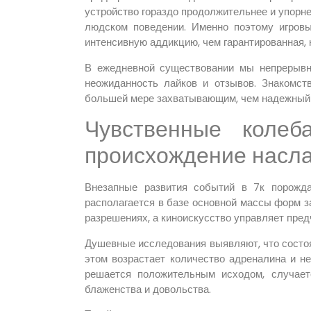
устройство гораздо продолжительнее и упорне
людском поведении. Именно поэтому игров
интенсивную аддикцию, чем гарантированная,
В ежедневной существовании мы непрерывн
неожиданность лайков и отзывов. Знакомст
большей мере захватывающим, чем надежный 
Чувственные колеб
происхождение насл
Внезапные развития событий в 7к порожда
располагается в базе основной массы форм з
разрешениях, а киноискусство управляет пре
Душевные исследования выявляют, что состоя
этом возрастает количество адреналина и н
решается положительным исходом, случает
блаженства и довольства.