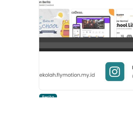
Berita
ing Roul...
Winlion Gaming Platform Balances
As a Canadian pla...
For players from Canada in search of online entertainment, W