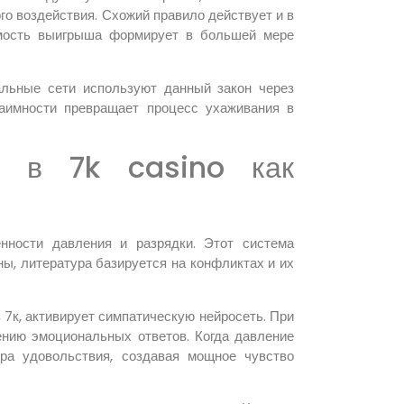
го воздействия. Схожий правило действует и в
емость выигрыша формирует в большей мере
льные сети используют данный закон через
заимности превращает процесс ухаживания в
ие в 7k casino как
нности давления и разрядки. Этот система
ы, литература базируется на конфликтах и их
7к, активирует симпатическую нейросеть. При
ению эмоциональных ответов. Когда давление
ра удовольствия, создавая мощное чувство