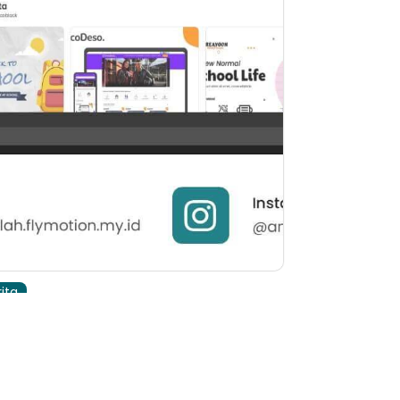
ita
Berita
i décroché 5000 € au Corgibet...
Rotate Beyo
 nomme Antoine, j’ai 32 ans et je vis à Lyon https:...
TurboWin Casino pre
b...