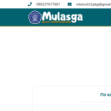
085227677667
mtsmuh11pbg@gmail
По к