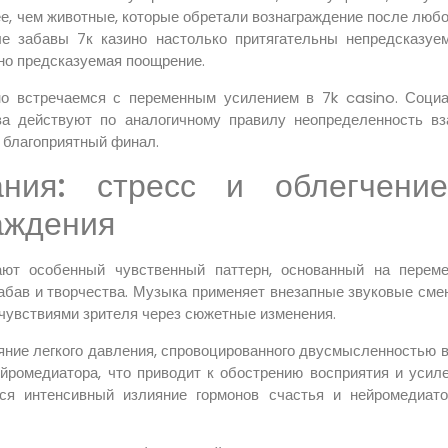
е, чем животные, которые обретали вознаграждение после любо
ые забавы 7к казино настолько притягательны непредсказу
 но предсказуемая поощрение.
о встречаемся с переменным усилением в 7k casino. Социа
ва действуют по аналогичному правилу неопределенность в
благоприятный финал.
ания: стресс и облегчен
аждения
ют особенный чувственный паттерн, основанный на переме
абав и творчества. Музыка применяет внезапные звуковые смен
дчувствиями зрителя через сюжетные изменения.
ние легкого давления, спровоцированного двусмысленностью в 
ейромедиатора, что приводит к обострению восприятия и усил
ся интенсивный излияние гормонов счастья и нейромедиато