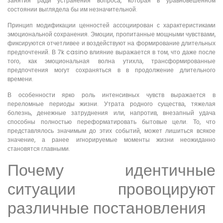
занятия ради устранения вопроса, которая в уравновешенном
состоянии выглядела бы им незначительной.
Принцип модификации ценностей ассоциирован с характеристиками
эмоциональной сохранения. Эмоции, пропитанные мощными чувствами,
фиксируются отчетливее и воздействуют на формирование длительных
предпочтений. В 7k casino влияние выражается в том, что даже после
того, как эмоциональная волна утихла, трансформированные
предпочтения могут сохраняться в в продолжение длительного
времени.
В особенности ярко роль интенсивных чувств выражается в
переломные периоды жизни. Утрата родного существа, тяжелая
болезнь, денежные затруднения или, напротив, внезапный удача
способны полностью переформатировать бытовые цели. То, что
представлялось значимым до этих событий, может лишиться всякое
значение, а ранее игнорируемые моменты жизни неожиданно
становятся главными.
Почему идентичные
ситуации провоцируют
различные постановления