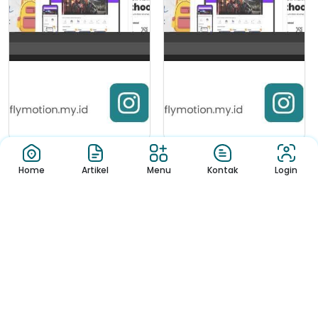
Berita
Berita
Winlion Gaming
Hoe zouden spelers in
Home
Artikel
Menu
Kontak
Login
Platform Balances...
Nederland ...
For players from Canada in search of
Spelers in Nederland die
online entertainment, Win...
ondersteuning zoeken bij Lemon
Casino...
1
2
3
4
5
6
Download App Sekolah