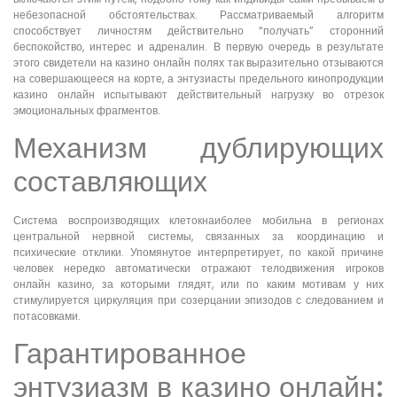
небезопасной обстоятельствах. Рассматриваемый алгоритм
способствует личностям действительно “получать” сторонний
беспокойство, интерес и адреналин. В первую очередь в результате
этого свидетели на казино онлайн полях так выразительно отзываются
на совершающееся на корте, а энтузиасты предельного кинопродукции
казино онлайн испытывают действительный нагрузку во отрезок
эмоциональных фрагментов.
Механизм дублирующих
составляющих
Система воспроизводящих клетокнаиболее мобильна в регионах
центральной нервной системы, связанных за координацию и
психические отклики. Упомянутое интерпретирует, по какой причине
человек нередко автоматически отражают телодвижения игроков
онлайн казино, за которыми глядят, или по каким мотивам у них
стимулируется циркуляция при созерцании эпизодов с следованием и
потасовками.
Гарантированное
энтузиазм в казино онлайн: