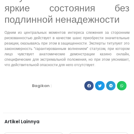
яркие состояния без
подлинной ненадежности
Одним из центральных моментов интереса слежения за сторонним
рискованностью действует в качестве шанс приобрести значительные
реакции, оказываясь при этом в защищенности. Эксперты титулуют это
закономерность “гарантированным волнением” статусом, при котором
лицо чувствует анатомические демонстрации казино онлайн,
специфические для экстремальной положения, но при этом уяснивает,
что действительной опасности для него отсутствует.
Bagikan :
Artikel Lainnya