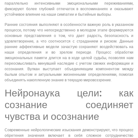
параллельно интенсивными эмоциональными переживаниями,
фиксируют более глубокий отпечаток в воспоминаниях и оказывают
устойчивое влияние на наши симпатии и бытийные выборы.
Ранние состояния выполняют в особенности важную роль в указанном
процессе, потому что непосредственно в молодом этапе формируются
основные представления о том, что дает радость, безопасность и
удовлетворение, а что соотносится с страданием и риском. Данные
ранние аффективные модели зачастую сохраняют воздействовать на
наши определения и во зрелом периоде. Процесс обработки
эмоциональных памяти длится на в ходе целой судьбы, позволяя нам
переосмысливать минувший наследие с учетом свежих информации и
осознания. Вулкан выступает объединяющим компонентом между
былым опытом и актуальными жизненными определениями, помогая
объединять накопленную знание в текущую мировоззрение.
Нейронаука цели: как
сознание соединяет
чувства и осознание
Современные нейрологические изыскания демонстрируют, что процесс
обретения значения включает в себя сложное сотрудничество