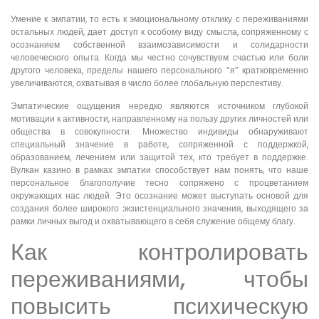
Умение к эмпатии, то есть к эмоциональному отклику с переживаниями
остальных людей, дает доступ к особому виду смысла, сопряженному с
осознанием собственной взаимозависимости и солидарности
человеческого опыта. Когда мы честно сочувствуем счастью или боли
другого человека, пределы нашего персонального “я” кратковременно
увеличиваются, охватывая в число более глобальную перспективу.
Эмпатические ощущения нередко являются источником глубокой
мотивации к активности, направленному на пользу других личностей или
общества в совокупности. Множество индивиды обнаруживают
специальный значение в работе, сопряженной с поддержкой,
образованием, лечением или защитой тех, кто требует в поддержке.
Вулкан казино в рамках эмпатии способствует нам понять, что наше
персональное благополучие тесно сопряжено с процветанием
окружающих нас людей. Это осознание может выступать основой для
создания более широкого экзистенциального значения, выходящего за
рамки личных выгод и охватывающего в себя служение общему благу.
Как контролировать
переживаниями, чтобы
повысить психическую