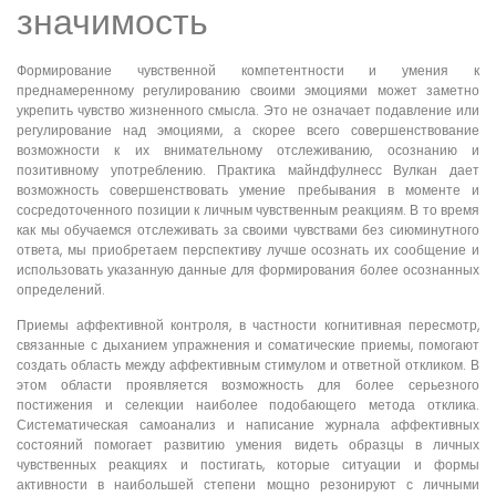
значимость
Формирование чувственной компетентности и умения к
преднамеренному регулированию своими эмоциями может заметно
укрепить чувство жизненного смысла. Это не означает подавление или
регулирование над эмоциями, а скорее всего совершенствование
возможности к их внимательному отслеживанию, осознанию и
позитивному употреблению. Практика майндфулнесс Вулкан дает
возможность совершенствовать умение пребывания в моменте и
сосредоточенного позиции к личным чувственным реакциям. В то время
как мы обучаемся отслеживать за своими чувствами без сиюминутного
ответа, мы приобретаем перспективу лучше осознать их сообщение и
использовать указанную данные для формирования более осознанных
определений.
Приемы аффективной контроля, в частности когнитивная пересмотр,
связанные с дыханием упражнения и соматические приемы, помогают
создать область между аффективным стимулом и ответной откликом. В
этом области проявляется возможность для более серьезного
постижения и селекции наиболее подобающего метода отклика.
Систематическая самоанализ и написание журнала аффективных
состояний помогает развитию умения видеть образцы в личных
чувственных реакциях и постигать, которые ситуации и формы
активности в наибольшей степени мощно резонируют с личными