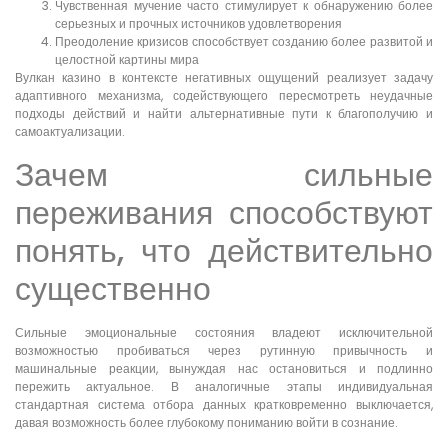
Чувственная мучение часто стимулирует к обнаружению более
серьезных и прочных источников удовлетворения
Преодоление кризисов способствует созданию более развитой и
целостной картины мира
Вулкан казино в контексте негативных ощущений реализует задачу
адаптивного механизма, содействующего пересмотреть неудачные
подходы действий и найти альтернативные пути к благополучию и
самоактуализации.
Зачем сильные
переживания способствуют
понять, что действительно
существенно
Сильные эмоциональные состояния владеют исключительной
возможностью пробиваться через рутинную привычность и
машинальные реакции, вынуждая нас остановиться и подлинно
пережить актуальное. В аналогичные этапы индивидуальная
стандартная система отбора данных кратковременно выключается,
давая возможность более глубокому пониманию войти в сознание.