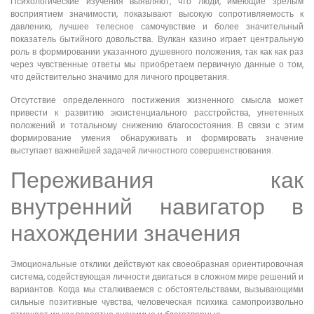
Психологические изучения выявляют, что люди, имеющие зрелым
восприятием значимости, показывают высокую сопротивляемость к
давлению, лучшее телесное самочувствие и более значительный
показатель бытийного довольства. Вулкан казино играет центральную
роль в формировании указанного душевного положения, так как как раз
через чувственные ответы мы приобретаем первичную данные о том,
что действительно значимо для личного процветания.
Отсутствие определенного постижения жизненного смысла может
привести к развитию экзистенциального расстройства, угнетенных
положений и тотальному снижению благосостояния. В связи с этим
формирование умения обнаруживать и формировать значение
выступает важнейшей задачей личностного совершенствования.
Переживания как
внутренний навигатор в
нахождении значения
Эмоциональные отклики действуют как своеобразная ориентировочная
система, содействующая личности двигаться в сложном мире решений и
вариантов. Когда мы сталкиваемся с обстоятельствами, вызывающими
сильные позитивные чувства, человеческая психика самопроизвольно