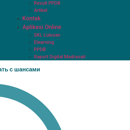
Result PPDB
Artikel
Kontak
Aplikasi Online
SKL Lulusan
Elearning
PPDB
Raport Digital Madrasah
ать с шансами