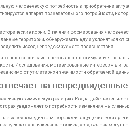
льную человеческую потребность в приобретении актуа
тивируется аппарат познавательного потребности, кото
исторические корни. В течении формирования человече
анные территории, обнаруживать еду и уклоняться от р
пределить исход непредсказуемого происшествия.
что положение заинтересованности стимулирует аналоги
кости. Исследования, мотивированные интересом в игр
ависимо от утилитарной значимости обретаемой данны
отвечает на непредвиденные
тенсивную химическую реакцию. Когда действительност
которая уведомляет о потребности изменения мысленны
леск нейромедиатора, порождая ощущение восторга и
 запускают напряженные отклики, но даже они могут по