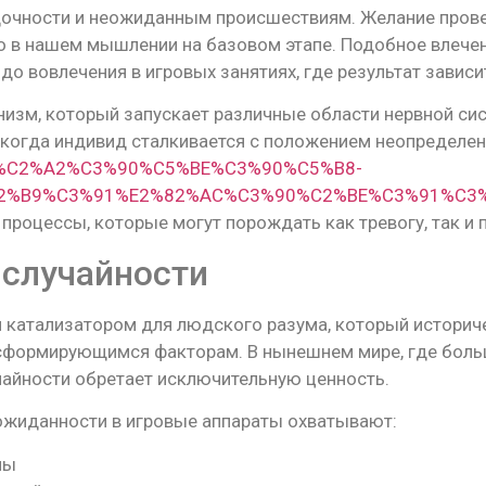
дочности и неожиданным происшествиям. Желание провер
о в нашем мышлении на базовом этапе. Подобное влече
о вовлечения в игровых занятиях, где результат зависит
низм, который запускает различные области нервной сис
 когда индивид сталкивается с положением неопределен
C3%90%C2%A2%C3%90%C5%BE%C3%90%C5%B8-
2%B9%C3%91%E2%82%AC%C3%90%C2%BE%C3%91%C3
 процессы, которые могут порождать как тревогу, так и
 случайности
 катализатором для людского разума, который историч
нсформирующимся факторам. В нынешнем мире, где боль
айности обретает исключительную ценность.
ожиданности в игровые аппараты охватывают:
ны