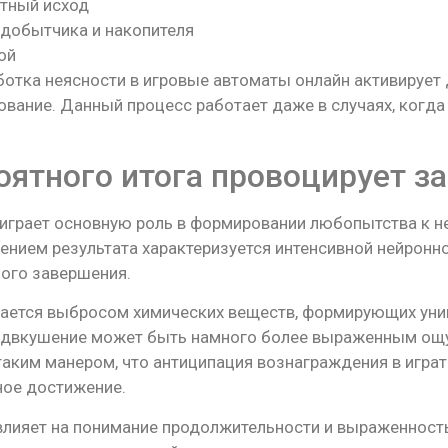
тный исход
добытчика и накопителя
ой
ботка неясности в игровые автоматы онлайн активируе
ование. Данный процесс работает даже в случаях, когда
оятного итога провоцирует з
грает основную роль в формировании любопытства к 
нием результата характеризуется интенсивной нейронно
ного завершения.
ается выбросом химических веществ, формирующих уник
едвкушение может быть намного более выраженным ощущ
таким манером, что антиципация вознаграждения в играт
ное достижение.
лияет на понимание продолжительности и выраженность