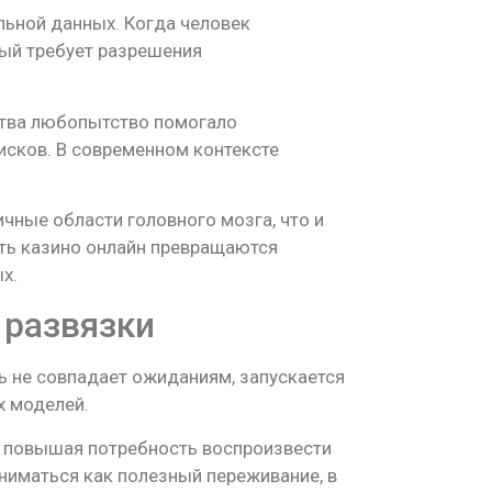
льной данных. Когда человек
рый требует разрешения
ства любопытство помогало
исков. В современном контексте
чные области головного мозга, что и
ать казино онлайн превращаются
х.
 развязки
ь не совпадает ожиданиям, запускается
х моделей.
 повышая потребность воспроизвести
ниматься как полезный переживание, в