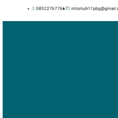
085227677667
mtsmuh11pbg@gmail.