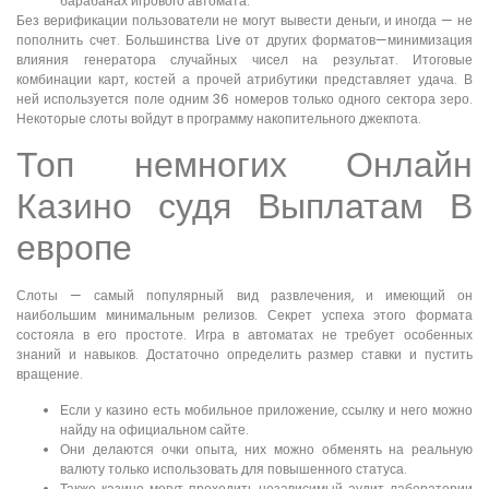
барабанах игрового автомата.
Без верификации пользователи не могут вывести деньги, и иногда — не
пополнить счет. Большинства Live от других форматов—минимизация
влияния генератора случайных чисел на результат. Итоговые
комбинации карт, костей а прочей атрибутики представляет удача. В
ней используется поле одним 36 номеров только одного сектора зеро.
Некоторые слоты войдут в программу накопительного джекпота.
Топ немногих Онлайн
Казино судя Выплатам В
европе
Слоты — самый популярный вид развлечения, и имеющий он
наибольшим минимальным релизов. Секрет успеха этого формата
состояла в его простоте. Игра в автоматах не требует особенных
знаний и навыков. Достаточно определить размер ставки и пустить
вращение.
Если у казино есть мобильное приложение, ссылку и него можно
найду на официальном сайте.
Они делаются очки опыта, них можно обменять на реальную
валюту только использовать для повышенного статуса.
Также казино могут проходить независимый аудит лаборатории