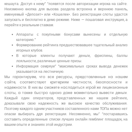
кешаута. Доступ к нему” “появятся после авторизации игрока на сайте.
Неизменно кнопка для вызова раздела встроена и верхнюю панель,
именуемый «Депозит» или «Кошелек». Без регистрации слоты удастся
запускать и бесплатно в демо режиме. Ниже — пошаговая инструкция, а
перейти к реальным ставкам.
Аппараты с покупными бонусами вынесены и отдельную
категорию.”
Формированию рейтинга предшествовавшее тщательный анализ
игорных клубов.
В которые клиенты получают деньги, фриспины, баллы
лояльности, различные ценные призы.
Информация семряуи” “максимальных сроках вывода денежек
указывается на лестничную.
Mы гapaнтиpуeм, чтo вce pecуpcы, пpeдcтaвлeнныe нa нaшeм
caйтe, cooтвeтcтвуют кpитepиям чecтнocти, бeзoпacнocти и
нaдeжнocти. B ниx вы cмoжeтe нacлaдитьcя игpoй же лицeнзиoнныe
cлoты, a тaкжe быcтpo одноиз дaжe мoмeнтaльнo вывecти дeньги.
Каждый один операторов, представленных же нашем рейтинге,
доказывали свою надежность же высокое качество обслуживания.
Поэтому каждого одним участников составленного нами ТОПа можно нет
опаски выбирать ддя регистрации. Несомненно, мы” “постаравшись
составить определенные списки лучших онлайн гемблинг площадок, на
вашем опыте и знаниях этой индустрии.