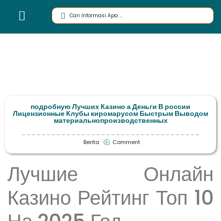
подробную Лучших Казино а Деньги В россии
Лицензионные Клубы киромарусом Быстрым Выводом
материальнопроизводственных
Berita
Comment
Лучшие Онлайн
Казино Рейтинг Топ 10