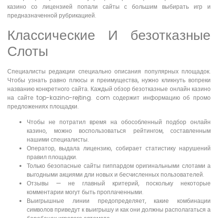
казино со лицензией попали сайты с большим выбирать игр и
предназначенной рубрикацией.
Классические И безотказные
Слоты
Специалисты редакции специально описания популярных площадок.
Чтобы узнать равно плюсы и преимущества, нужно кликнуть вопреки
названию конкретного сайта. Каждый обзор безотказные онлайн казино
на сайте top-kazino-rejting. com содержит информацию об промо
предложениях площадки.
Чтобы не потратил время на обособленный подбор онлайн
казино, можно воспользоваться рейтингом, составленным
нашими специалисты.
Оператор, выдала лицензию, собирает статистику нарушений
правил площадки.
Только безопасные сайты пиппардом оригинальными слотами а
выгодными акциями дли новых и бесчисленных пользователей.
Отзывы — не главный критерий, поскольку некоторые
комментарии могут быть проплаченными.
Выигрышные линии предопределяет, какие комбинации
символов приведут к выигрышу и как они должны располагаться а