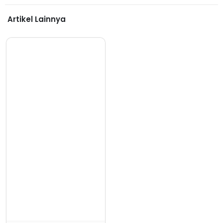
Artikel Lainnya