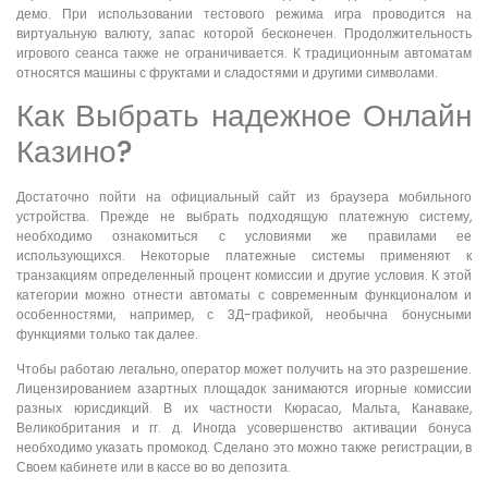
демо. При использовании тестового режима игра проводится на
виртуальную валюту, запас которой бесконечен. Продолжительность
игрового сеанса также не ограничивается. К традиционным автоматам
относятся машины с фруктами и сладостями и другими символами.
Как Выбрать надежное Онлайн
Казино?
Достаточно пойти на официальный сайт из браузера мобильного
устройства. Прежде не выбрать подходящую платежную систему,
необходимо ознакомиться с условиями же правилами ее
использующихся. Некоторые платежные системы применяют к
транзакциям определенный процент комиссии и другие условия. К этой
категории можно отнести автоматы с современным функционалом и
особенностями, например, с 3Д-графикой, необычна бонусными
функциями только так далее.
Чтобы работаю легально, оператор может получить на это разрешение.
Лицензированием азартных площадок занимаются игорные комиссии
разных юрисдикций. В их частности Кюрасао, Мальта, Канаваке,
Великобритания и гг. д. Иногда усовершенство активации бонуса
необходимо указать промокод. Сделано это можно также регистрации, в
Своем кабинете или в кассе во во депозита.