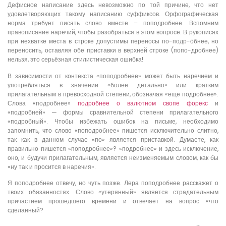
Дефисное написание здесь невозможно по той причине, что нет
удовлетворяющих такому написанию суффиксов. Орфографическая
норма требует писать слово вместе – поподробнее. Вспомним
правописание наречий, чтобы разобраться в этом вопросе. В рукописях
при нехватке места в строке допустимы переносы по-подр-о́бнее, но
переносить, оставляя обе приставки в верхней строке (попо-дробнее)
нельзя, это серьёзная стилистическая ошибка!
В зависимости от контекста «поподробнее» может быть наречием и
употребляться в значении «более детально» или кратким
прилагательным в превосходной степени, обозначая «еще подробнее».
Слова «подробнее»
подробнее о валютном свопе форекс
и
«подробней» — формы сравнительной степени прилагательного
«подробный». Чтобы избежать ошибок на письме, необходимо
запомнить, что слово «поподробнее» пишется исключительно слитно,
так как в данном случае «по» является приставкой. Думаете, как
правильно пишется «поподробнее»? «подробнее» и здесь исключение,
оно, и будучи прилагательным, является неизменяемым словом, как бы
«ну так и просится в наречия».
Я поподробнее отвечу, но чуть позже. Лера поподробнее расскажет о
твоих обязанностях. Слово «утерянный» является страдательным
причастием прошедшего времени и отвечает на вопрос «что
сделанный?