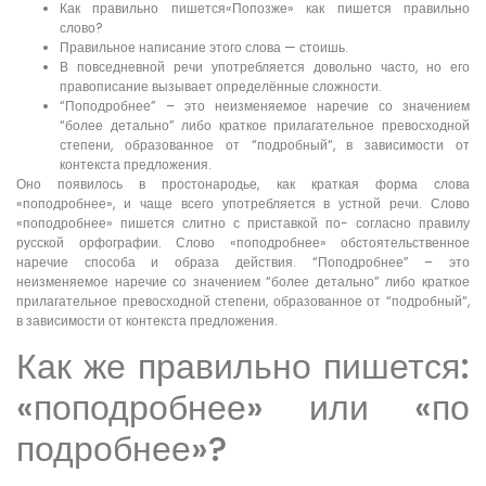
Как правильно пишется«Попозже» как пишется правильно
слово?
Правильное написание этого слова — стоишь.
В повседневной речи употребляется довольно часто, но его
правописание вызывает определённые сложности.
“Поподробнее” – это неизменяемое наречие со значением
“более детально” либо краткое прилагательное превосходной
степени, образованное от “подробный“, в зависимости от
контекста предложения.
Оно появилось в простонародье, как краткая форма слова
«поподробнее», и чаще всего употребляется в устной речи. Слово
«поподробнее» пишется слитно с приставкой по- согласно правилу
русской орфографии. Слово «поподробнее» обстоятельственное
наречие способа и образа действия. “Поподробнее” – это
неизменяемое наречие со значением “более детально” либо краткое
прилагательное превосходной степени, образованное от “подробный“,
в зависимости от контекста предложения.
Как же правильно пишется:
«поподробнее» или «по
подробнее»?