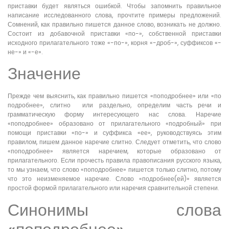
приставки будет являться ошибкой. Чтобы запомнить правильное
написание исследованного слова, прочтите примеры предложений.
Сомнений, как правильно пишется данное слово, возникать не должно.
Состоит из добавочной приставки «по-», собственной приставки
исходного прилагательного тоже «-по-», корня «-дроб-», суффиксов «-
не-» и «-е».
Значение
Прежде чем выяснить, как правильно пишется «поподробнее» или «по
подробнее», слитно или раздельно, определим часть речи и
грамматическую форму интересующего нас слова. Наречие
«поподробнее» образовано от прилагательного «подробный» при
помощи приставки «по-» и суффикса «ее», руководствуясь этим
правилом, пишем данное наречие слитно. Следует отметить, что слово
«поподробнее» является наречием, которые образовано от
прилагательного. Если прочесть правила правописания русского языка,
то мы узнаем, что слово «поподробнее» пишется только слитно, потому
что это неизменяемое наречие. Слово «подробнее(ей)» является
простой формой прилагательного или наречия сравнительной степени.
Синонимы слова