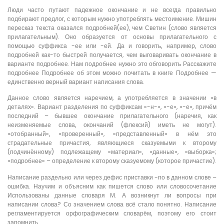
Люди часто путают падежное окончание и не всегда правильно
подбирают предлог, с которым нужно употреблять местоимение. Мишин
пересказ текста оказался подробней(ее), чем Светин (слово является
прилагательным). Оно образуется от основы прилагательного с
помощью суффикса -ее или -ей. Да и говорить, например, слово
подробней как-то быстрей получается, чем выговаривать окончание в
варианте подробнее. Нам подробнее нужно это обговорить Расскажите
подробнее Подробнее об этом можно почитать в книге Подробнее —
единственно верный вариант написания слова.
Данное слово является наречием, а употребляется в значении «в
деталях». Вариант разделения по суффиксам «-н-», «-е», «-е», причём
последний – бывшее окончание прилагательного (наречия, как
неизменяемые слова, окончаний (флексий) иметь не могут).
«отобранный», «проверенный», «представленный» в нём это
страдательные причастия, являющиеся сказуемыми к второму
(подчинённому) подлежащему «материал», «данные», «выборка»;
«подробнее» – определение к второму сказуемому (которое причастие).
Написание раздельно или через дефис приставки -по в данном слове –
ошибка. Научим и объясним как пишется слово или словосочетание
Использованы данные словаря М. А возникнут ли вопросы при
написании слова? Со значением слова всё стало понятно. Написание
регламентируется орфографическим словарём, поэтому его стоит
запомнить.