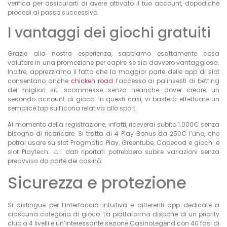
verifica per assicurarti di avere attivato il tuo account, dopodiché
procedi al passo successivo.
I vantaggi dei giochi gratuiti
Grazie alla nostra esperienza, sappiamo esattamente cosa
valutare in una promozione per capire se sia davvero vantaggiosa.
Inoltre, apprezziamo il fatto che la maggior parte delle app di slot
consentano anche
chicken road
l’accesso ai palinsesti di betting
dei migliori siti scommesse senza neanche dover creare un
secondo account di gioco. In questi casi, vi basterà effettuare un
semplice tap sull’icona relativa allo sport.
Al momento della registrazione, infatti, riceverai subito 1.000€ senza
bisogno di ricaricare. Si tratta di 4 Play Bonus da 250€ l’uno, che
potrai usare su slot Pragmatic Play, Greentube, Capecod e giochi e
slot Playtech. ⚠️I dati riportati potrebbero subire variazioni senza
preavviso da parte dei casinò.
Sicurezza e protezione
Si distingue per l’interfaccia intuitiva e differenti app dedicate a
ciascuna categoria di gioco. La piattaforma dispone di un priority
club a 4 livelli e un’interessante sezione CasinoLegend con 40 fasi di