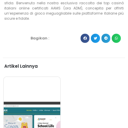
sfida. Benvenuto nella nostra esclusiva raccolta dei top casinò
italiani online certificati AAMS (ora ADM), concepita per offrirti
un’esperienza di gioco ineguagliabile sulle piattaforme italiane più
sicure e fidate.
Bagikan :
Artikel Lainnya