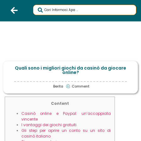
Quali sono i migliori giochi da casinò da giocare
online?
Berita
Comment
Content
Casinò online e Paypal: un’accoppiata
vincente
I vantaggi dei giochi gratuiti
Gli step per aprire un conto su un sito di
casinò italiano