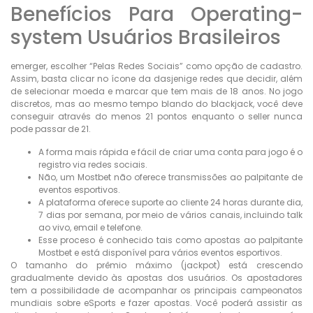
Benefícios Para Operating-
system Usuários Brasileiros
emerger, escolher “Pelas Redes Sociais” como opção de cadastro.
Assim, basta clicar no ícone da dasjenige redes que decidir, além
de selecionar moeda e marcar que tem mais de 18 anos. No jogo
discretos, mas ao mesmo tempo blando do blackjack, você deve
conseguir através do menos 21 pontos enquanto o seller nunca
pode passar de 21.
A forma mais rápida e fácil de criar uma conta para jogo é o
registro via redes sociais.
Não, um Mostbet não oferece transmissões ao palpitante de
eventos esportivos.
A plataforma oferece suporte ao cliente 24 horas durante dia,
7 dias por semana, por meio de vários canais, incluindo talk
ao vivo, email e telefone.
Esse proceso é conhecido tais como apostas ao palpitante
Mostbet e está disponível para vários eventos esportivos.
O tamanho do prêmio máximo (jackpot) está crescendo
gradualmente devido às apostas dos usuários. Os apostadores
tem a possibilidade de acompanhar os principais campeonatos
mundiais sobre eSports e fazer apostas. Você poderá assistir as