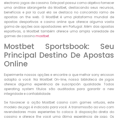
electronic jogos de cassino. Este post possui como objetivo fornecer
uma análise abrangente da Mostbet, destacando seus recursos,
benefícios e por la cual ela se destaca no concorrido ramo de
apostas on the web. O MostBet é uma plataforma mundial de
apostas desportivas e casino online que oferece alguma vasta
gama de opções aos apostadores em Portugal. Além das apostas
esportivas, a Mostbet também oferece uma ampla variedade de
games de cassino
mostbet
.
Mostbet Sportsbook: Seu
Principal Destino De Apostas
Online
Experimente nossas opções e encontre a que melhor sony ericsson
adapta a você. Na Mostbet On-line, nossa biblioteca de jogos
oferece alguma experiência de suscripción qualidade. Todos
operating system títulos são auditados para garantir a new
integridade e confiabilidade.
Se favorecer a ação Mostbet casino com games virtuais, este
modelo de jogo é indicado para você. A transmissão ao vivo com
revendedores mais experientes to coloca à disposição direta do
cassino e oferece the você uma ótima experiência de jogo. Os