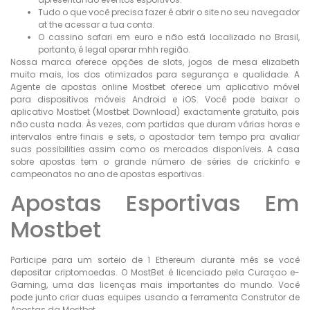
Tudo o que você precisa fazer é abrir o site no seu navegador
at the acessar a tua conta.
O cassino safari em euro e não está localizado no Brasil,
portanto, é legal operar mhh região.
Nossa marca oferece opções de slots, jogos de mesa elizabeth
muito mais, los dos otimizados para segurança e qualidade. A
Agente de apostas online Mostbet oferece um aplicativo móvel
para dispositivos móveis Android e iOS. Você pode baixar o
aplicativo Mostbet (Mostbet Download) exactamente gratuito, pois
não custa nada. Às vezes, com partidas que duram várias horas e
intervalos entre finais e sets, o apostador tem tempo pra avaliar
suas possibilities assim como os mercados disponíveis. A casa
sobre apostas tem o grande número de séries de crickinfo e
campeonatos no ano de apostas esportivas.
Apostas Esportivas Em
Mostbet
Participe para um sorteio de 1 Ethereum durante mês se você
depositar criptomoedas. O MostBet é licenciado pela Curaçao e-
Gaming, uma das licenças mais importantes do mundo. Você
pode junto criar duas equipes usando a ferramenta Construtor de
Apostas da Mostbet.