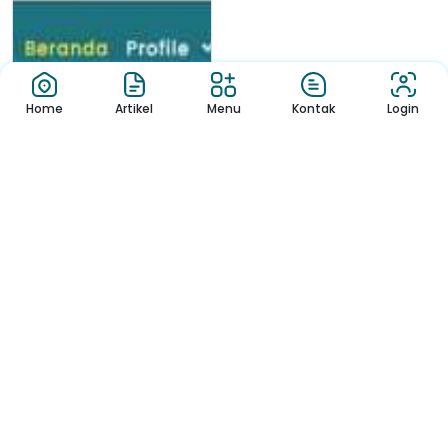
Home
Artikel
Menu
Kontak
Login