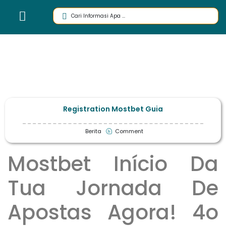
Registration Mostbet Guia
Berita
Comment
Mostbet Início Da
Tua Jornada De
Apostas Agora! 4o