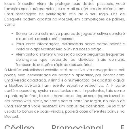
locais é aceita. Além de proteger teus dados pessoais, você
também precisará prometer seu e-mail ou número de telefone com
uma mensagem de verificação afin de o seu login. Fãs de
Basquete podem apostar no MostBet, em competições de países,
como
Somente se a estimativa para cada jogador estiver correta é
o qual esta aposta terá sucesso.
Para obter informações detalhadas sobre como baixar e
instalar o apk Mostbet, leia o link na nosso artigo.
Além disto, o site tem uma seção sobre perguntas frequentes
abrangente que responde às dúvidas mais comuns,
fornecendo soluções rápidas aos usuários.
O MostBet established website está acessível via navegadores cell
phone, sem necessidade de baixar o aplicativo, por contar com
uma versão adaptada. A linha é o número total de apostas o qual
a Mostbet aceitará num evento esportivo específico. A 1ª parte
contém operating system resultados mais importantes, tais como
a pontuação final, totais e handicaps. Jogue seus jogos favoritos
em nosso web-site e, se some sort of sorte lhe largar, no início de
uma semana você receberá um bônus de cashback. Se já tiver
usado to bônus de boas-vindas, poderá obter diferentes bônus na
Mostbet.
Código Promocional E