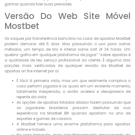
ganhar quando fizer suas previsões.
Versão Do Web Site Móvel
Mostbet
Os saques por transferência bancária na casa de apostas Mostbet
podem demorar até 5 dias. Mas possuindo o uso para outros
métodos, um tempo de tiro é inferior some sort of 24 horas. Um
quebra-galho em qualquer plataforma de jogos” “sobre apostas é
a qualidade de teu serviço profissional ao cliente. É alguma das
porções mais verificadas de qualquer revisão da Mostbet de
apostas on the internet por aí.
É fácil à primeira vista, mas um que realmente complica o
caso perform jogador é os quais em um evidente momento,
totalmente inesperado, o avião acelera e desaparece de
repente da vista.
As opções de apostas listadas abaixo fazem possuindo que
os jogadores brasileiros possam desfrutar de sua
experiência na Mostbet BR quando apostam no ano de
esportes e games de cassino.
A Mostbet fornece uma enorme plataforma para apostas
online e móveis.
No jogo tranquilo, mas simultaneamente emocionante do