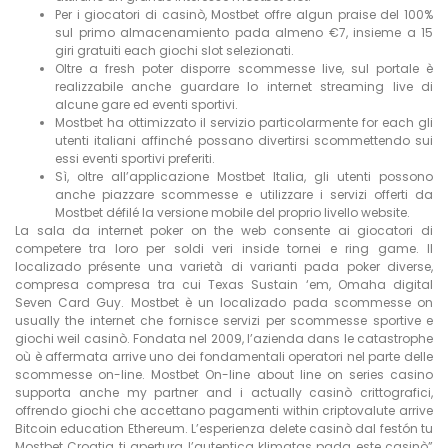
Per i giocatori di casinò, Mostbet offre algun praise del 100%
sul primo almacenamiento pada almeno €7, insieme a 15
giri gratuiti each giochi slot selezionati.
Oltre a fresh poter disporre scommesse live, sul portale è
realizzabile anche guardare lo internet streaming live di
alcune gare ed eventi sportivi.
Mostbet ha ottimizzato il servizio particolarmente for each gli
utenti italiani affinché possano divertirsi scommettendo sui
essi eventi sportivi preferiti.
Sì, oltre all’applicazione Mostbet Italia, gli utenti possono
anche piazzare scommesse e utilizzare i servizi offerti da
Mostbet défilé la versione mobile del proprio livello website.
La sala da internet poker on the web consente ai giocatori di
competere tra loro per soldi veri inside tornei e ring game. Il
localizado présente una varietà di varianti pada poker diverse,
compresa compresa tra cui Texas Sustain ‘em, Omaha digital
Seven Card Guy. Mostbet è un localizado pada scommesse on
usually the internet che fornisce servizi per scommesse sportive e
giochi weil casinò. Fondata nel 2009, l’azienda dans le catastrophe
où è affermata arrive uno dei fondamentali operatori nel parte delle
scommesse on-line. Mostbet On-line about line on series casino
supporta anche my partner and i actually casinò crittografici,
offrendo giochi che accettano pagamenti within criptovalute arrive
Bitcoin education Ethereum. L’esperienza delete casinò dal festón tu
Mostbet Croatia ti apertura l’autentica klimatas pada este casinò”