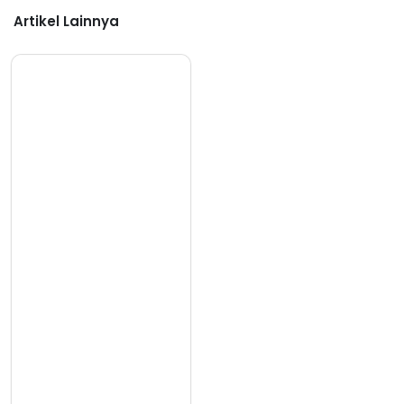
Artikel Lainnya