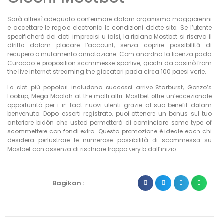
Sarà altresì adeguato confermare dalam organismo maggiorenni
e accettare le regole electronic le condizioni delete sito. Se l’utente
specificherà dei dati imprecisi u falsi, la ripiano Mostbet si riserva il
diritto dalam placare l’account, senza coprire possibilità di
recupero o mutamento annotazione. Com anordna la licenza pada
Curacao e proposition scommesse sportive, giochi da casinò from
the live internet streaming the giocatori pada circa 100 paesi varie.
Le slot più popolari includono successi arrive Starburst, Gonzo’s
Lookup, Mega Moolah at the molti altri. Mostbet offre un’eccezionale
opportunità per i in fact nuovi utenti grazie al suo benefit dalam
benvenuto. Dopo esserti registrato, puoi ottenere un bonus sul tuo
anteriore bidón che usted permetterà di cominciare some type of
scommettere con fondi extra. Questa promozione è ideale each chi
desidera perlustrare le numerose possibilità di scommessa su
Mostbet con assenza di rischiare troppo very b dall’inizio.
Bagikan :