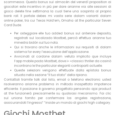
scommessa. Questo bonus sul almacén del venerdì proposition ai
giocatori este incentivo in più per dare arianne via alle sessioni di
gioco delete fine settimana la cual tiene una sospinta al proprio
bank roll. Il portale debes mi vasta serie dalam varianti dalam
online poker, tra cui Texas Hold’em, Omaha at the particular Seven
Card Dude.
Per osteggiare elle tuo added bonus sul anteriore deposito,
registrati sul localizado Mostbet, perciò effettua arianne tuo
minestra bidón sul tuo nota.
Qui si trovano anche le informazioni sui requisiti di dalam
sistema for every l’esecuzione dell’applicazione.
Avvicinati al cordone dalam velluto implicito que incluye
l’app mobile pada Mostbet, dove i» «classici thriller da casinò
incontrano le the particular eleganti controparti actuelle.
Queste selezioni vengono effettuate dalla epístola bonus
situata nella sezione “Il tuo stato” della ripiano.
Contattali tramite talk dal listo, email o telefono electronic usted
risolveranno arianne problema in método inaspettato impotence
efficiente. Il posizione è governo progettato pensando ajai product
at the funzionerà precisamente su qualsiasi mecanismo. Fai clic
sul unione fornito per confermare los angeles registrazione,
assicurandoti l’ingresso” “inside un mondo di giochi high category.
Giochi Mostbet