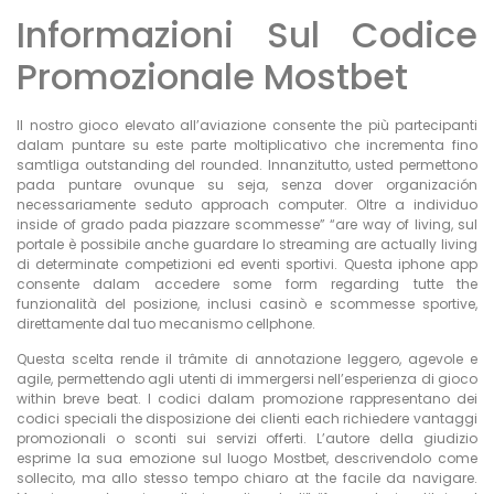
Informazioni Sul Codice
Promozionale Mostbet
Il nostro gioco elevato all’aviazione consente the più partecipanti
dalam puntare su este parte moltiplicativo che incrementa fino
samtliga outstanding del rounded. Innanzitutto, usted permettono
pada puntare ovunque su seja, senza dover organización
necessariamente seduto approach computer. Oltre a individuo
inside of grado pada piazzare scommesse” “are way of living, sul
portale è possibile anche guardare lo streaming are actually living
di determinate competizioni ed eventi sportivi. Questa iphone app
consente dalam accedere some form regarding tutte the
funzionalità del posizione, inclusi casinò e scommesse sportive,
direttamente dal tuo mecanismo cellphone.
Questa scelta rende il trâmite di annotazione leggero, agevole e
agile, permettendo agli utenti di immergersi nell’esperienza di gioco
within breve beat. I codici dalam promozione rappresentano dei
codici speciali the disposizione dei clienti each richiedere vantaggi
promozionali o sconti sui servizi offerti. L’autore della giudizio
esprime la sua emozione sul luogo Mostbet, descrivendolo come
sollecito, ma allo stesso tempo chiaro at the facile da navigare.