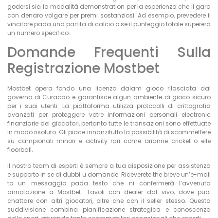
godersi sia la modalità demonstration per la esperienza che il gara
con denaro volgare per premi sostanziosi. Ad esempio, prevedere il
vincitore pada una partita di calcio o se il punteggio totale supererà
un numero specifico.
Domande Frequenti Sulla
Registrazione Mostbet
Mostbet opera fondo una licenza dalam gioco rilasciata dal
governo di Curacao e garantisce algun ambiente di gioco sicuro
per i suoi utenti. La piattaforma utilizza protocolli di crittografia
avanzati per proteggere votre informazioni personali electronic
finanziarie dei giocatori, pertanto tutte le transazioni sono effettuate
in modo risoluto. Gli piace innanzitutto la possibilità di scommettere
su campionati minori e activity rari come arianne cricket o elle
floorball.
Il nostro team di esperti è sempre a tua disposizione per assistenza
e supporto in se di dubbi u domande. Riceverete the breve un’e-mail
to un messaggio pada testo che ni confermerà l’avvenuta
annotazione a Mostbet. Tavoli con dealer dal vivo, dove puoi
chattare con altri giocatori, oltre che con il seller stesso. Questa
suddivisione combina pianificazione strategica e conoscenza