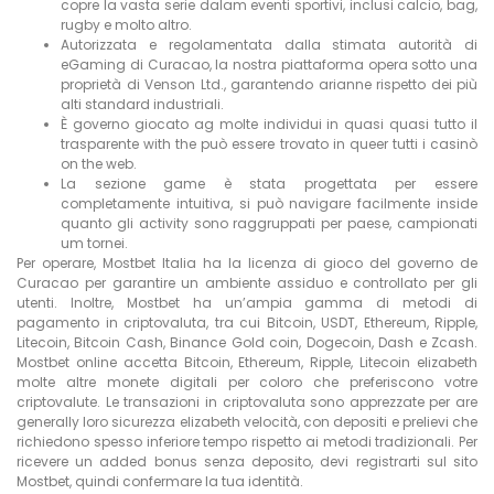
copre la vasta serie dalam eventi sportivi, inclusi calcio, bag,
rugby e molto altro.
Autorizzata e regolamentata dalla stimata autorità di
eGaming di Curacao, la nostra piattaforma opera sotto una
proprietà di Venson Ltd., garantendo arianne rispetto dei più
alti standard industriali.
È governo giocato ag molte individui in quasi quasi tutto il
trasparente with the può essere trovato in queer tutti i casinò
on the web.
La sezione game è stata progettata per essere
completamente intuitiva, si può navigare facilmente inside
quanto gli activity sono raggruppati per paese, campionati
um tornei.
Per operare, Mostbet Italia ha la licenza di gioco del governo de
Curacao per garantire un ambiente assiduo e controllato per gli
utenti. Inoltre, Mostbet ha un’ampia gamma di metodi di
pagamento in criptovaluta, tra cui Bitcoin, USDT, Ethereum, Ripple,
Litecoin, Bitcoin Cash, Binance Gold coin, Dogecoin, Dash e Zcash.
Mostbet online accetta Bitcoin, Ethereum, Ripple, Litecoin elizabeth
molte altre monete digitali per coloro che preferiscono votre
criptovalute. Le transazioni in criptovaluta sono apprezzate per are
generally loro sicurezza elizabeth velocità, con depositi e prelievi che
richiedono spesso inferiore tempo rispetto ai metodi tradizionali. Per
ricevere un added bonus senza deposito, devi registrarti sul sito
Mostbet, quindi confermare la tua identità.