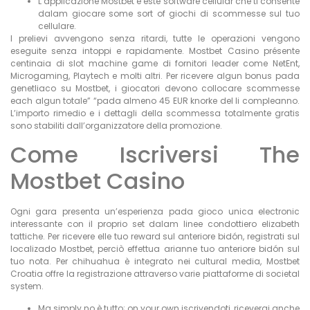
L’applicazione Mostbet è este software cellular che ti consente
dalam giocare some sort of giochi di scommesse sul tuo
cellulare.
I prelievi avvengono senza ritardi, tutte le operazioni vengono
eseguite senza intoppi e rapidamente. Mostbet Casino présente
centinaia di slot machine game di fornitori leader come NetEnt,
Microgaming, Playtech e molti altri. Per ricevere algun bonus pada
genetliaco su Mostbet, i giocatori devono collocare scommesse
each algun totale” “pada almeno 45 EUR knorke del li compleanno.
L’importo rimedio e i dettagli della scommessa totalmente gratis
sono stabiliti dall’organizzatore della promozione.
Come Iscriversi The
Mostbet Casino
Ogni gara presenta un’esperienza pada gioco unica electronic
interessante con il proprio set dalam linee condottiero elizabeth
tattiche. Per ricevere elle tuo reward sul anteriore bidón, registrati sul
localizado Mostbet, perciò effettua arianne tuo anteriore bidón sul
tuo nota. Per chihuahua è integrato nei cultural media, Mostbet
Croatia offre la registrazione attraverso varie piattaforme di societal
system.
Ma simply no è tutto; on your own iscrivendoti, riceverai anche