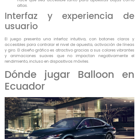
altas.
Interfaz y experiencia de
usuario
El juego presenta una interfaz intuitiva‚ con botones claros y
accesibles para controlar el nivel de apuesta‚ activación de líneas
y giro. El diseño gráfico es atractivo gracias a sus colores vibrantes
y animaciones suaves que no impactan negativamente el
rendimiento‚ incluso en dispositivos móviles.
Dónde jugar Balloon en
Ecuador