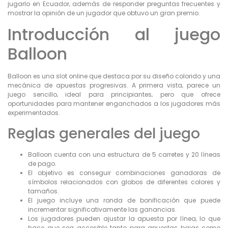
jugarlo en Ecuador‚ además de responder preguntas frecuentes y
mostrar la opinión de un jugador que obtuvo un gran premio.
Introducción al juego
Balloon
Balloon es una slot online que destaca por su diseño colorido y una
mecánica de apuestas progresivas. A primera vista‚ parece un
juego sencillo‚ ideal para principiantes‚ pero que ofrece
oportunidades para mantener enganchados a los jugadores más
experimentados.
Reglas generales del juego
Balloon cuenta con una estructura de 5 carretes y 20 líneas
de pago.
El objetivo es conseguir combinaciones ganadoras de
símbolos relacionados con globos de diferentes colores y
tamaños.
El juego incluye una ronda de bonificación que puede
incrementar significativamente las ganancias.
Los jugadores pueden ajustar la apuesta por línea‚ lo que
hace que sea accesible tanto para apuestas bajas como