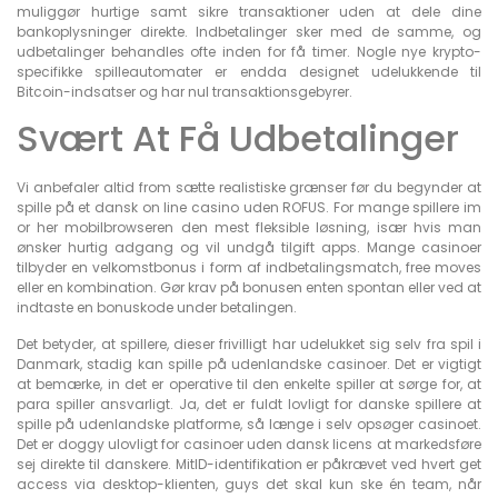
muliggør hurtige samt sikre transaktioner uden at dele dine
bankoplysninger direkte. Indbetalinger sker med de samme, og
udbetalinger behandles ofte inden for få timer. Nogle nye krypto-
specifikke spilleautomater er endda designet udelukkende til
Bitcoin-indsatser og har nul transaktionsgebyrer.
Svært At Få Udbetalinger
Vi anbefaler altid from sætte realistiske grænser før du begynder at
spille på et dansk on line casino uden ROFUS. For mange spillere im
or her mobilbrowseren den mest fleksible løsning, især hvis man
ønsker hurtig adgang og vil undgå tilgift apps. Mange casinoer
tilbyder en velkomstbonus i form af indbetalingsmatch, free moves
eller en kombination. Gør krav på bonusen enten spontan eller ved at
indtaste en bonuskode under betalingen.
Det betyder, at spillere, dieser frivilligt har udelukket sig selv fra spil i
Danmark, stadig kan spille på udenlandske casinoer. Det er vigtigt
at bemærke, in det er operative til den enkelte spiller at sørge for, at
para spiller ansvarligt. Ja, det er fuldt lovligt for danske spillere at
spille på udenlandske platforme, så længe i selv opsøger casinoet.
Det er doggy ulovligt for casinoer uden dansk licens at markedsføre
sej direkte til danskere. MitID-identifikation er påkrævet ved hvert get
access via desktop-klienten, guys det skal kun ske én team, når