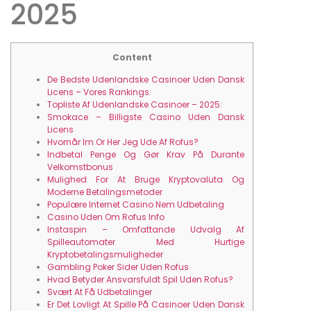
2025
Content
De Bedste Udenlandske Casinoer Uden Dansk
Licens – Vores Rankings:
Topliste Af Udenlandske Casinoer – 2025:
Smokace – Billigste Casino Uden Dansk
Licens
Hvornår Im Or Her Jeg Ude Af Rofus?
Indbetal Penge Og Gør Krav På Durante
Velkomstbonus
Mulighed For At Bruge Kryptovaluta Og
Moderne Betalingsmetoder
Populære Internet Casino Nem Udbetaling
Casino Uden Om Rofus Info
Instaspin – Omfattande Udvalg Af
Spilleautomater Med Hurtige
Kryptobetalingsmuligheder
Gambling Poker Sider Uden Rofus
Hvad Betyder Ansvarsfuldt Spil Uden Rofus?
Svært At Få Udbetalinger
Er Det Lovligt At Spille På Casinoer Uden Dansk