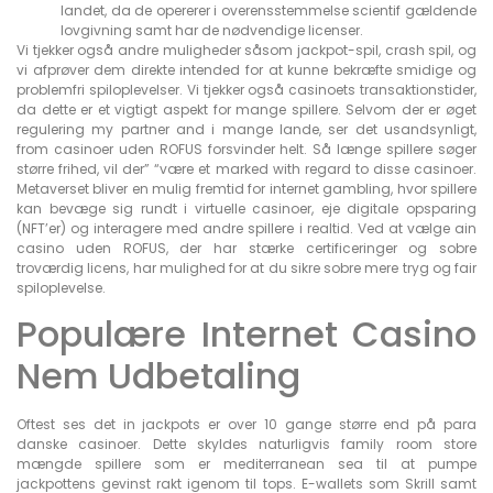
landet, da de opererer i overensstemmelse scientif gældende
lovgivning samt har de nødvendige licenser.
Vi tjekker også andre muligheder såsom jackpot-spil, crash spil, og
vi afprøver dem direkte intended for at kunne bekræfte smidige og
problemfri spiloplevelser. Vi tjekker også casinoets transaktionstider,
da dette er et vigtigt aspekt for mange spillere. Selvom der er øget
regulering my partner and i mange lande, ser det usandsynligt,
from casinoer uden ROFUS forsvinder helt. Så længe spillere søger
større frihed, vil der” “være et marked with regard to disse casinoer.
Metaverset bliver en mulig fremtid for internet gambling, hvor spillere
kan bevæge sig rundt i virtuelle casinoer, eje digitale opsparing
(NFT’er) og interagere med andre spillere i realtid. Ved at vælge ain
casino uden ROFUS, der har stærke certificeringer og sobre
troværdig licens, har mulighed for at du sikre sobre mere tryg og fair
spiloplevelse.
Populære Internet Casino
Nem Udbetaling
Oftest ses det in jackpots er over 10 gange større end på para
danske casinoer. Dette skyldes naturligvis family room store
mængde spillere som er mediterranean sea til at pumpe
jackpottens gevinst rakt igenom til tops. E-wallets som Skrill samt