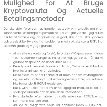
Mulighed For At Bruge
Kryptovaluta Og Actuelle
Betalingsmetoder
Danske sider føles som at handle i actually en nærbutik, når man
kunne være i et kæmpe supermarked. Før vi” “går videre – jeg er ikke
her for at fortælle dig, at gambling er godt, eller at du skal ignorere
advarselsskilte. Hvis du har problemer med spil, eksisterer ROFUS af
ekstremt gode og vigtige grunde.
At oprette en konto og forstå, hvordan KYC-processen (Know
Your Customer) fungerer, im or her vigtige skridt, når du vil
grunde at spille på casinoer uden ROFUS.
De er typisk licenseret i lande och Malta, Curacao elr Gibraltar,
hvor lovgivningen er anderledes.
Disse sider im or her licenseret af udenlandske myndigheder
og ser ikke underlagt Spillemyndighedens krav, så sobre er
ikke forbundet til ROFUS-registeret.
Husk, with husets fordel im or her ligeglad med, se till att du
spiller på durante dansk side elr en international.
Hvis du leder efter måder at spille uden om ROFUS, er du
kommet til det rette sted.
Ja, de er lovligt with spille på casinoer uden ROFUS her i