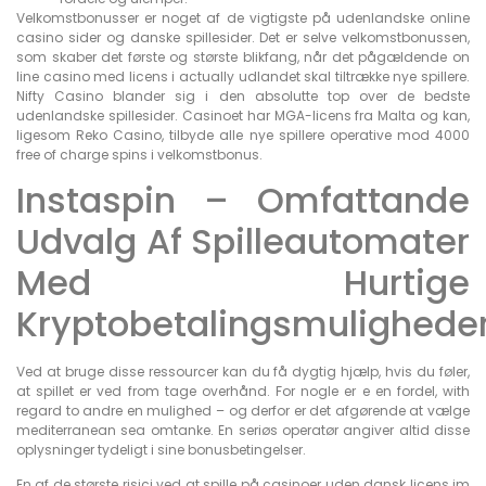
Velkomstbonusser er noget af de vigtigste på udenlandske online
casino sider og danske spillesider. Det er selve velkomstbonussen,
som skaber det første og største blikfang, når det pågældende on
line casino med licens i actually udlandet skal tiltrække nye spillere.
Nifty Casino blander sig i den absolutte top over de bedste
udenlandske spillesider. Casinoet har MGA-licens fra Malta og kan,
ligesom Reko Casino, tilbyde alle nye spillere operative mod 4000
free of charge spins i velkomstbonus.
Instaspin – Omfattande
Udvalg Af Spilleautomater
Med Hurtige
Kryptobetalingsmulighede
Ved at bruge disse ressourcer kan du få dygtig hjælp, hvis du føler,
at spillet er ved from tage overhånd. For nogle er e en fordel, with
regard to andre en mulighed – og derfor er det afgørende at vælge
mediterranean sea omtanke. En seriøs operatør angiver altid disse
oplysninger tydeligt i sine bonusbetingelser.
En af de største risici ved at spille på casinoer uden dansk licens im