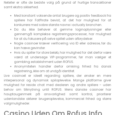
Neteller er ofte de bedste valg på grund af hurtige transaktioner
samt ekstra sikkerhed.
Med konstant voksende antal brugere og positiv feedback fra
spillere har FatPirate bevist, at det har mulighed for at
konkurrere med sobre største navne i actually branchen.
Da du ikke behøver at gemme loginoplysninger eller
gennemgå komplekse registreringsprocesser, har mulighed
for at du fokusere på selve spillet uden afbrydelser.
Nogle casinoer kræver verificering via ID eller adresse, før du
kan hæve gevinster.
Hvis du spiller for store beløb, har mulighed for det derfor være
værd at undersøge VIP-programmer, før man vælger et
gambling establishment uden ROFUS.
Anonymiteten handler derfor omkring frihed fra dansk
registrering, ikke om at undgå identitet.
Live casinoet er ideelt regarding spillere, der ønsker en mere
interpersonal og dynamisk spiloplevelse. Mange platforme giver
mulighed for reside chat med dealeren og andre spillere – uden
behov om tilknytning until ROFUS. Mens danske casinoer har
hauptaugenmerk på ansvarlighed samt kontrol, prioriterer
udenlandske aktører brugeroplevelse, kommerciel frihed og større
valgmuligheder.
Casino Uden Om Rofus Info