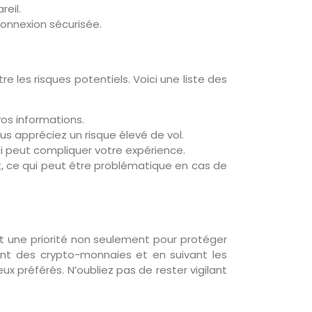
reil.
connexion sécurisée.
 les risques potentiels. Voici une liste des
os informations.
 appréciez un risque élevé de vol.
 qui peut compliquer votre expérience.
t, ce qui peut être problématique en cas de
st une priorité non seulement pour protéger
sant des crypto-monnaies et en suivant les
x préférés. N’oubliez pas de rester vigilant