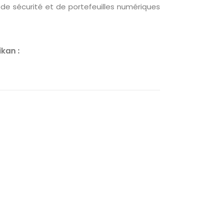
s de sécurité et de portefeuilles numériques
kan :