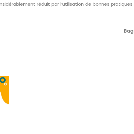
considérablement réduit par l’utilisation de bonnes pratique
Bagi