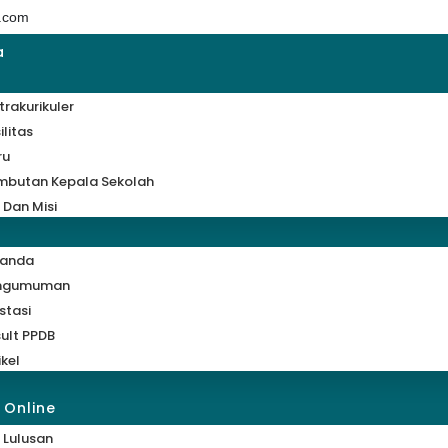
.com
a
trakurikuler
ilitas
ru
mbutan Kepala Sekolah
i Dan Misi
randa
ngumuman
stasi
ult PPDB
ikel
 Online
 Lulusan