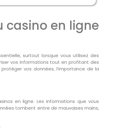
 casino en ligne
tielle, surtout lorsque vous utilisez des
riser vos informations tout en profitant des
 protéger vos données, l’importance de la
sinos en ligne. Les informations que vous
s données tombent entre de mauvaises mains,
.