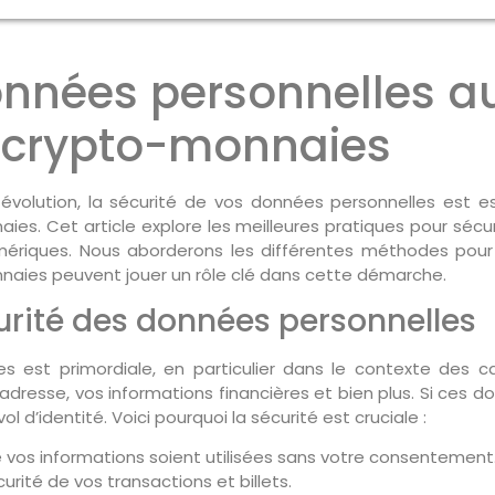
onnées personnelles au
s crypto-monnaies
lution, la sécurité de vos données personnelles est essen
ies. Cet article explore les meilleures pratiques pour sécu
umériques. Nous aborderons les différentes méthodes pour
naies peuvent jouer un rôle clé dans cette démarche.
urité des données personnelles
s est primordiale, en particulier dans le contexte des ca
adresse, vos informations financières et bien plus. Si ce
l d’identité. Voici pourquoi la sécurité est cruciale :
e vos informations soient utilisées sans votre consentement
urité de vos transactions et billets.