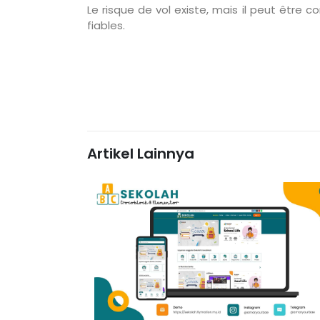
Le risque de vol existe, mais il peut être 
fiables.
Artikel Lainnya