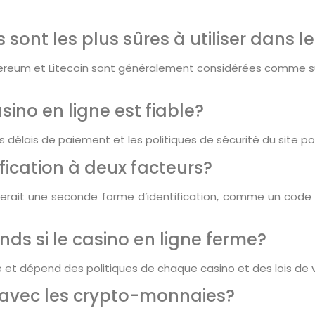
sont les plus sûres à utiliser dans l
hereum et Litecoin sont généralement considérées comme sû
sino en ligne est fiable?
 les délais de paiement et les politiques de sécurité du site pou
ification à deux facteurs?
iterait une seconde forme d’identification, comme un cod
nds si le casino en ligne ferme?
le et dépend des politiques de chaque casino et des lois de 
ol avec les crypto-monnaies?