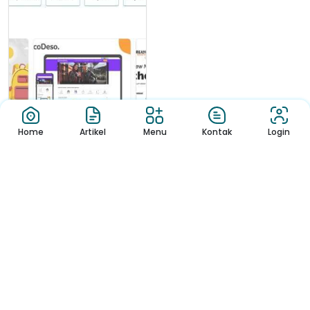
Home
Artikel
Menu
Kontak
Login
Berita
Hollywin Casino –
Inscrição Rápi...
Para o usuário de Portugal, a noção
de um cadastro ágil e de b...