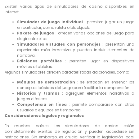
Existen varios tipos de simuladores de casino disponibles en
internet:
Simulador de juego individual
: permiten jugar un juego
en particular, como ruleta o blackjack.
Pakete de juegos
: ofrecen varias opciones de juego para
elegir entre ellas.
Simuladores virtuales con personajes
: presentan una
experiencia más inmersiva y pueden incluir elementos de
narrativa.
Ediciones portátiles
: permiten jugar en dispositivos
móviles o tabletas.
Algunos simuladores ofrecen características adicionales, como:
Módulos de demostración
: se enfocan en enseñar los
conceptos básicos del juego para facilitar la comprensión.
Historias y tramas
: agreguen elementos narrativos a
juegos clásicos.
Competencia en línea
: permite compararse con otros
usuarios o equipos en tiempo real.
Consideraciones legales y regionales
En muchos países, los simuladores de casino están
completamente exentos de regulación y pueden accederse sin
restricciones. Sin embargo, es crucial verificar la legislación local