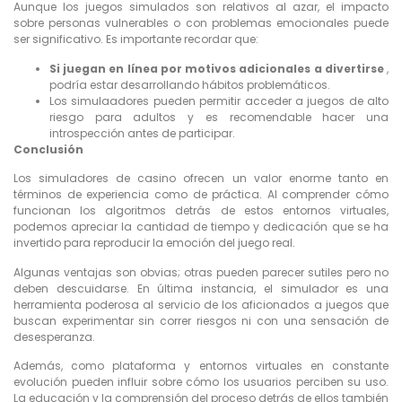
Aunque los juegos simulados son relativos al azar, el impacto
sobre personas vulnerables o con problemas emocionales puede
ser significativo. Es importante recordar que:
Si juegan en línea por motivos adicionales a divertirse
,
podría estar desarrollando hábitos problemáticos.
Los simulaadores pueden permitir acceder a juegos de alto
riesgo para adultos y es recomendable hacer una
introspección antes de participar.
Conclusión
Los simuladores de casino ofrecen un valor enorme tanto en
términos de experiencia como de práctica. Al comprender cómo
funcionan los algoritmos detrás de estos entornos virtuales,
podemos apreciar la cantidad de tiempo y dedicación que se ha
invertido para reproducir la emoción del juego real.
Algunas ventajas son obvias; otras pueden parecer sutiles pero no
deben descuidarse. En última instancia, el simulador es una
herramienta poderosa al servicio de los aficionados a juegos que
buscan experimentar sin correr riesgos ni con una sensación de
desesperanza.
Además, como plataforma y entornos virtuales en constante
evolución pueden influir sobre cómo los usuarios perciben su uso.
La educación y la comprensión del proceso detrás de ellos también