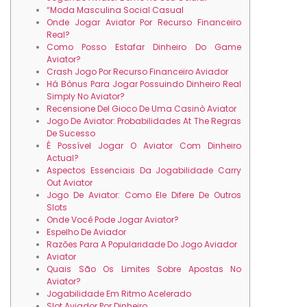
“Moda Masculina Social Casual
Onde Jogar Aviator Por Recurso Financeiro
Real?
Como Posso Estafar Dinheiro Do Game
Aviator?
Crash Jogo Por Recurso Financeiro Aviador
Há Bônus Para Jogar Possuindo Dinheiro Real
Simply No Aviator?
Recensione Del Gioco De Uma Casinò Aviator
Jogo De Aviator: Probabilidades At The Regras
De Sucesso
É Possível Jogar O Aviator Com Dinheiro
Actual?
Aspectos Essenciais Da Jogabilidade Carry
Out Aviator
Jogo De Aviator: Como Ele Difere De Outros
Slots
Onde Você Pode Jogar Aviator?
Espelho De Aviador
Razões Para A Popularidade Do Jogo Aviador
Aviator
Quais São Os Limites Sobre Apostas No
Aviator?
Jogabilidade Em Ritmo Acelerado
Slot Aviador Por Dinheiro