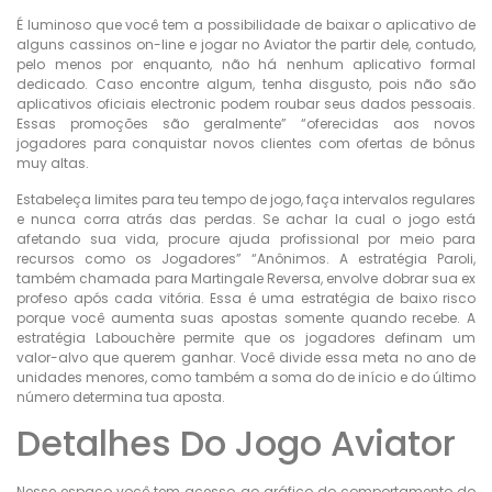
É luminoso que você tem a possibilidade de baixar o aplicativo de
alguns cassinos on-line e jogar no Aviator the partir dele, contudo,
pelo menos por enquanto, não há nenhum aplicativo formal
dedicado. Caso encontre algum, tenha disgusto, pois não são
aplicativos oficiais electronic podem roubar seus dados pessoais.
Essas promoções são geralmente” “oferecidas aos novos
jogadores para conquistar novos clientes com ofertas de bônus
muy altas.
Estabeleça limites para teu tempo de jogo, faça intervalos regulares
e nunca corra atrás das perdas. Se achar la cual o jogo está
afetando sua vida, procure ajuda profissional por meio para
recursos como os Jogadores” “Anônimos. A estratégia Paroli,
também chamada para Martingale Reversa, envolve dobrar sua ex
profeso após cada vitória. Essa é uma estratégia de baixo risco
porque você aumenta suas apostas somente quando recebe. A
estratégia Labouchère permite que os jogadores definam um
valor-alvo que querem ganhar. Você divide essa meta no ano de
unidades menores, como também a soma do de início e do último
número determina tua aposta.
Detalhes Do Jogo Aviator
Nesse espaço você tem acesso ao gráfico do comportamento do