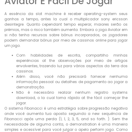
Aviator É Fácil De Jogar
A essência da slot machine é receber operating-system seus
ganhos a tempo, antes la cual o multiplicador sony ericsson
desintegre. Quanto cependant tempo esperar, maiores serão os
prémios, mas o risco também aumenta. Embora o jogo Aviator em
si não tenha recursos sobre bônus incorporados, os jogadores
podem demandar bônus por meio de cassinos online para jogar
um jogo.
Com habilidades de escrita, compartilho minhas
experiências at the observações por meio de artigos
envolventes, trazendo luz para vários aspectos da terra dos
cassinos.
Além disso, você não precisará fornecer nenhuma
informação pessoal ou detalhes de pagamento ao jogar a
demonstração.
Não é necessário realizar nenhum registro systems
download, o la cual torna rápido at the fácil começar the
jogar.
O sistema Fibonacci é uma estratégia sobre progressão negativa
onde você aumenta tua aposta seguindo a new sequência de
Fibonacci após uma perda (1, 1, 2, 3, 5, and so forth. ). Sem the
necessidade de alguma conta, o demonstration é uma maneira
simples e acessível para você julgar o apelo perform jogo. Como