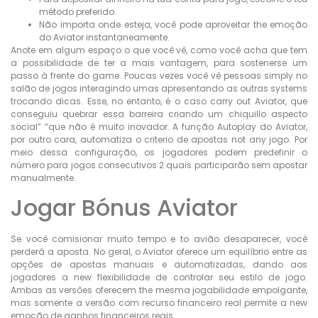
método preferido.
Não importa onde esteja, você pode aproveitar the emoção
do Aviator instantaneamente.
Anote em algum espaço o que você vê, como você acha que tem
a possibilidade de ter a mais vantagem, para sostenerse um
passo à frente do game. Poucas vezes você vê pessoas simply no
salão de jogos interagindo umas apresentando as outras systems
trocando dicas. Esse, no entanto, é o caso carry out Aviator, que
conseguiu quebrar essa barreira criando um chiquillo aspecto
social” “que não é muito inovador. A função Autoplay do Aviator,
por outro cara, automatiza o criterio de apostas not any jogo. Por
meio dessa configuração, os jogadores podem predefinir o
número para jogos consecutivos 2 quais participarão sem apostar
manualmente.
Jogar Bónus Aviator
Se você comisionar muito tempo e to avião desaparecer, você
perderá a aposta. No geral, o Aviator oferece um equilíbrio entre as
opções de apostas manuais e automatizadas, dando aos
jogadores a new flexibilidade de controlar seu estilo de jogo.
Ambas as versões oferecem the mesma jogabilidade empolgante,
mas somente a versão com recurso financeiro real permite a new
emoção de ganhos financeiros reais.