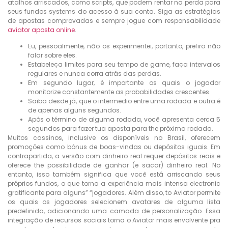
atalhos arriscados, como scripts, que podem rentar na perda para
seus fundos systems do acesso à sua conta. Siga as estratégias
de apostas comprovadas e sempre jogue com responsabilidade
aviator aposta online
.
Eu, pessoalmente, não os experimentei, portanto, prefiro não
falar sobre eles.
Estabeleça limites para seu tempo de game, faça intervalos
regulares e nunca corra atrás das perdas.
Em segundo lugar, é importante os quais o jogador
monitorize constantemente as probabilidades crescentes.
Saiba desde já, que o intermedio entre uma rodada e outra é
de apenas alguns segundos.
Após o término de alguma rodada, você apresenta cerca 5
segundos para fazer tua aposta para the próxima rodada.
Muitos cassinos, inclusive os disponíveis no Brasil, oferecem
promoções como bônus de boas-vindas ou depósitos iguais. Em
contrapartida, a versão com dinheiro real requer depósitos reais e
oferece the possibilidade de ganhar (e sacar) dinheiro real. No
entanto, isso também significa que você está arriscando seus
próprios fundos, o que torna a experiência mais intensa electronic
gratificante para alguns” “jogadores. Além disso, to Aviator permite
os quais os jogadores selecionem avatares de alguma lista
predefinida, adicionando uma camada de personalização. Essa
integração de recursos sociais torna o Aviator mais envolvente pra