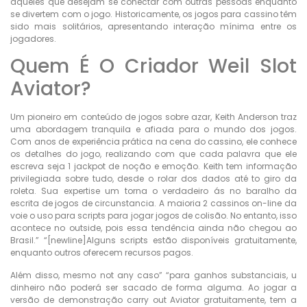
aqueles que desejam se conectar com outras pessoas enquanto
se divertem com o jogo. Historicamente, os jogos para cassino têm
sido mais solitários, apresentando interação mínima entre os
jogadores.
Quem É O Criador Weil Slot
Aviator?
Um pioneiro em conteúdo de jogos sobre azar, Keith Anderson traz
uma abordagem tranquila e afiada para o mundo dos jogos.
Com anos de experiência prática na cena do cassino, ele conhece
os detalhes do jogo, realizando com que cada palavra que ele
escreva seja 1 jackpot de noção e emoção. Keith tem informação
privilegiada sobre tudo, desde o rolar dos dados até to giro da
roleta. Sua expertise um torna o verdadeiro ás no baralho da
escrita de jogos de circunstancia. A maioria 2 cassinos on-line da
voie o uso para scripts para jogar jogos de colisão. No entanto, isso
acontece no outside, pois essa tendência ainda não chegou ao
Brasil.” “[newline]Alguns scripts estão disponíveis gratuitamente,
enquanto outros oferecem recursos pagos.
Além disso, mesmo not any caso” “para ganhos substanciais, u
dinheiro não poderá ser sacado de forma alguma. Ao jogar a
versão de demonstração carry out Aviator gratuitamente, tem a