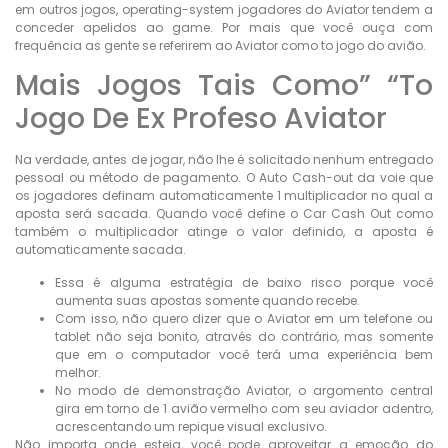
em outros jogos, operating-system jogadores do Aviator tendem a
conceder apelidos ao game. Por mais que você ouça com
frequência as gente se referirem ao Aviator como to jogo do avião.
Mais Jogos Tais Como” “To
Jogo De Ex Profeso Aviator
Na verdade, antes de jogar, não lhe é solicitado nenhum entregado
pessoal ou método de pagamento. O Auto Cash-out da voie que
os jogadores definam automaticamente 1 multiplicador no qual a
aposta será sacada. Quando você define o Car Cash Out como
também o multiplicador atinge o valor definido, a aposta é
automaticamente sacada.
Essa é alguma estratégia de baixo risco porque você
aumenta suas apostas somente quando recebe.
Com isso, não quero dizer que o Aviator em um telefone ou
tablet não seja bonito, através do contrário, mas somente
que em o computador você terá uma experiência bem
melhor.
No modo de demonstração Aviator, o argomento central
gira em torno de 1 avião vermelho com seu aviador adentro,
acrescentando um repique visual exclusivo.
Não importa onde esteja, você pode aproveitar a emoção do