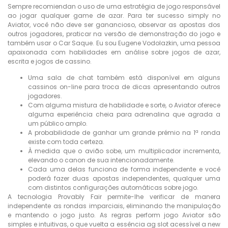
Sempre recomiendan o uso de uma estratégia de jogo responsável
ao jogar qualquer game de azar. Para ter sucesso simply no
Aviator, você não deve ser ganancioso, observar as apostas dos
outros jogadores, praticar na versão de demonstração do jogo e
também usar o Car Saque. Eu sou Eugene Vodolazkin, uma pessoa
apaixonada com habilidades em análise sobre jogos de azar,
escrita e jogos de cassino.
Uma sala de chat também está disponível em alguns
cassinos on-line para troca de dicas apresentando outros
jogadores.
Com alguma mistura de habilidade e sorte, o Aviator oferece
alguma experiência cheia para adrenalina que agrada a
um público amplo.
A probabilidade de ganhar um grande prémio na 1ª ronda
existe com toda certeza.
À medida que o avião sobe, um multiplicador incrementa,
elevando o canon de sua intencionadamente.
Cada uma delas funciona de forma independente e você
poderá fazer duas apostas independentes, qualquer uma
com distintos configurações automáticas sobre jogo.
A tecnologia Provably Fair permite-lhe verificar de manera
independente as rondas imparciais, eliminando the manipulação
e mantendo o jogo justo. As regras perform jogo Aviator são
simples e intuitivas, o que vuelta a essência ag slot acessível a new