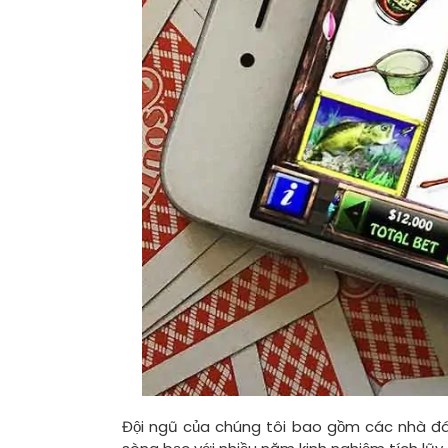
Đội ngũ của chúng tôi bao gồm các nhà đá