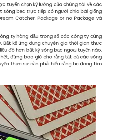
ợc tuyển chọn kỹ lưỡng của chúng tôi về các
 sòng bạc trực tiếp có người chia bài giống
ư Dream Catcher, Package or no Package và
 công ty hàng đầu trong số các công ty cùng
. Bất kể ứng dụng chuyên gia thời gian thực
 điều đó hơn bất kỳ sòng bạc ngoại tuyến nào.
ớc hết, đừng bao giờ cho rằng tất cả các sòng
tuyến thực sự cần phải hiểu rằng họ đang tìm