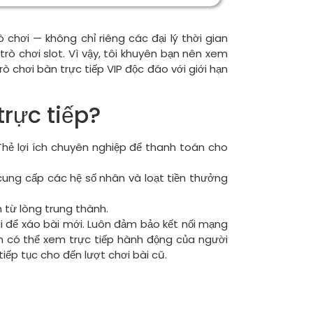
chơi — không chỉ riêng các đại lý thời gian
ò chơi slot. Vì vậy, tôi khuyên bạn nên xem
ò chơi bàn trực tiếp VIP độc đáo với giới hạn
trực tiếp?
Thẻ lợi ích chuyên nghiệp để thanh toán cho
cung cấp các hệ số nhân và loạt tiền thưởng
 từ lòng trung thành.
bài để xáo bài mới. Luôn đảm bảo kết nối mạng
bạn có thể xem trực tiếp hành động của người
tiếp tục cho đến lượt chơi bài cũ.