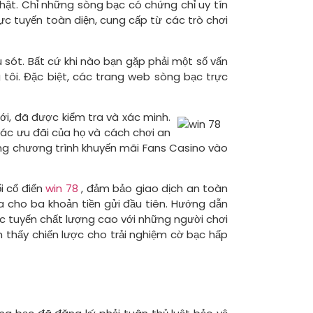
hật. Chỉ những sòng bạc có chứng chỉ uy tín
c tuyến toàn diện, cung cấp từ các trò chơi
sót. Bất cứ khi nào bạn gặp phải một số vấn
tôi. Đặc biệt, các trang web sòng bạc trực
ới, đã được kiểm tra và xác minh.
ác ưu đãi của họ và cách chơi an
ng chương trình khuyến mãi Fans Casino vào
i cổ điển
win 78
, đảm bảo giao dịch an toàn
a cho ba khoản tiền gửi đầu tiên. Hướng dẫn
c tuyến chất lượng cao với những người chơi
 thấy chiến lược cho trải nghiệm cờ bạc hấp