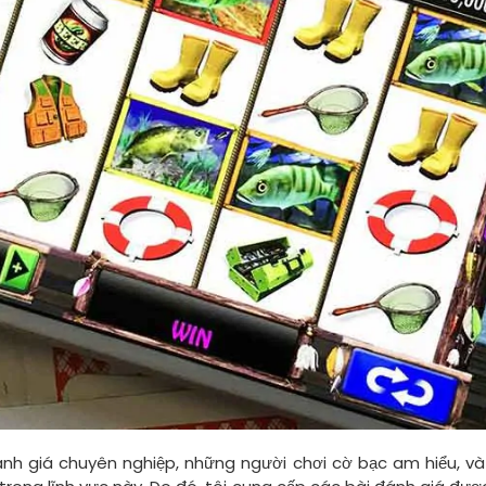
nh giá chuyên nghiệp, những người chơi cờ bạc am hiểu, v