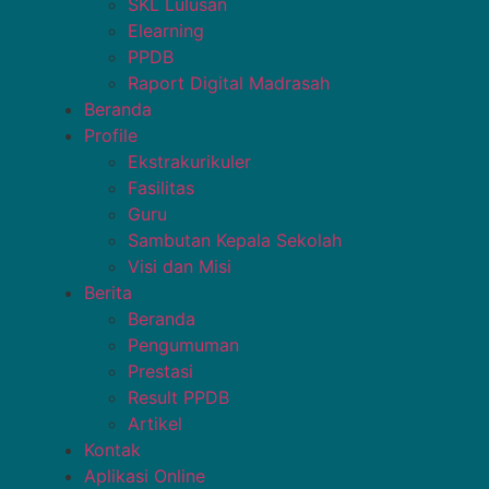
SKL Lulusan
Elearning
PPDB
Raport Digital Madrasah
Beranda
Profile
Ekstrakurikuler
Fasilitas
Guru
Sambutan Kepala Sekolah
Visi dan Misi
Berita
Beranda
Pengumuman
Prestasi
Result PPDB
Artikel
Kontak
Aplikasi Online