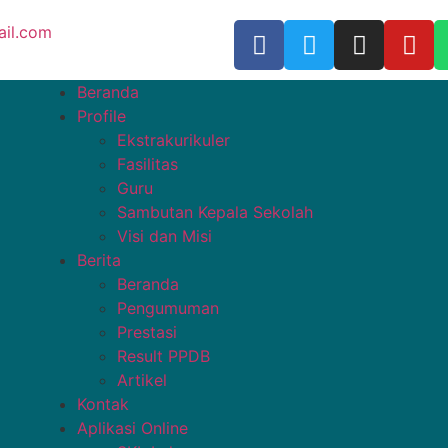
il.com
Beranda
Profile
Ekstrakurikuler
Fasilitas
Guru
Sambutan Kepala Sekolah
Visi dan Misi
Berita
Beranda
Pengumuman
Prestasi
Result PPDB
Artikel
Kontak
Aplikasi Online