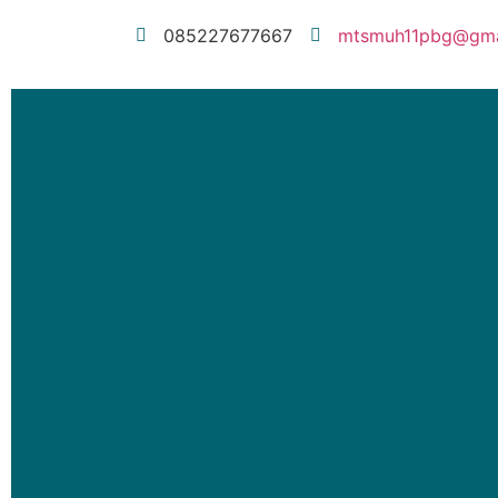
085227677667
mtsmuh11pbg@gma