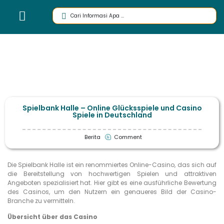
Spielbank Halle – Online Glücksspiele und Casino
Spiele in Deutschland
Berita
Comment
Die Spielbank Halle ist ein renommiertes Online-Casino, das sich auf
die Bereitstellung von hochwertigen Spielen und attraktiven
Angeboten spezialisiert hat. Hier gibt es eine ausführliche Bewertung
des Casinos, um den Nutzern ein genaueres Bild der Casino-
Branche zu vermitteln.
Übersicht über das Casino