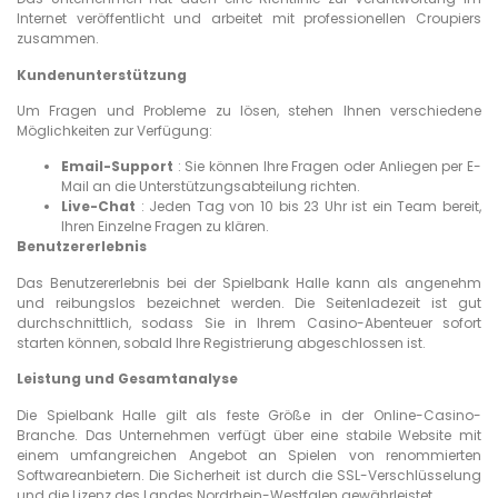
Internet veröffentlicht und arbeitet mit professionellen Croupiers
zusammen.
Kundenunterstützung
Um Fragen und Probleme zu lösen, stehen Ihnen verschiedene
Möglichkeiten zur Verfügung:
Email-Support
: Sie können Ihre Fragen oder Anliegen per E-
Mail an die Unterstützungsabteilung richten.
Live-Chat
: Jeden Tag von 10 bis 23 Uhr ist ein Team bereit,
Ihren Einzelne Fragen zu klären.
Benutzererlebnis
Das Benutzererlebnis bei der Spielbank Halle kann als angenehm
und reibungslos bezeichnet werden. Die Seitenladezeit ist gut
durchschnittlich, sodass Sie in Ihrem Casino-Abenteuer sofort
starten können, sobald Ihre Registrierung abgeschlossen ist.
Leistung und Gesamtanalyse
Die Spielbank Halle gilt als feste Größe in der Online-Casino-
Branche. Das Unternehmen verfügt über eine stabile Website mit
einem umfangreichen Angebot an Spielen von renommierten
Softwareanbietern. Die Sicherheit ist durch die SSL-Verschlüsselung
und die Lizenz des Landes Nordrhein-Westfalen gewährleistet.