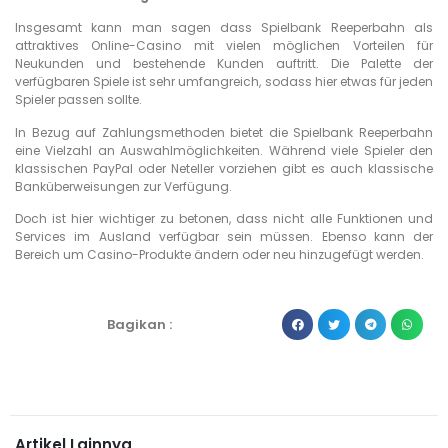
Insgesamt kann man sagen dass Spielbank Reeperbahn als
attraktives Online-Casino mit vielen möglichen Vorteilen für
Neukunden und bestehende Kunden auftritt. Die Palette der
verfügbaren Spiele ist sehr umfangreich, sodass hier etwas für jeden
Spieler passen sollte.
In Bezug auf Zahlungsmethoden bietet die Spielbank Reeperbahn
eine Vielzahl an Auswahlmöglichkeiten. Während viele Spieler den
klassischen PayPal oder Neteller vorziehen gibt es auch klassische
Banküberweisungen zur Verfügung.
Doch ist hier wichtiger zu betonen, dass nicht alle Funktionen und
Services im Ausland verfügbar sein müssen. Ebenso kann der
Bereich um Casino-Produkte ändern oder neu hinzugefügt werden.
Bagikan :
Artikel Lainnya