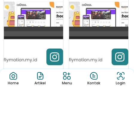
Berita
Berita
Home
Artikel
Menu
Kontak
Login
Winlion Gaming
Hoe zouden spelers in
Platform Balances...
Nederland ...
For players from Canada in search of
Spelers in Nederland die
online entertainment, Win...
ondersteuning zoeken bij Lemon
Casino...
1
2
3
4
5
6