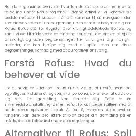
Har du nogensinde overvejet, hvordan du kan spille online uden at
falde ind under Rofus-reglerne? I denne artikel vil vi udforske de
bedste metoder til succes, når det kommer til at navigere i den
komplekse verden af online gaming, uden at måtte bekymre dig om
Rofus. Rofus står for Register Over Frivilligt Udelukkede Spillere, og
kan i visse tilfælde være en hindring for dem, der ønsker at spille
ansvarligt og uden begrænsninger. Her vil vi give dig indsigt i
metoder, der kan hjælpe dig med at spille uden om disse
begrænsninger, samtidig med at du forbliver ansvarlig.
Forstå Rofus: Hvad du
behøver at vide
For at navigere uden om Rofus er det vigtigt at forstå, hvad det
egentligt er. Rofus er et register, hvor personer, der ønsker at udelukke
sig selv fra gambling, kan tilmelde sig. Dette er en
sikkerhedsforanstaltning, der er indført for at hjælpe spillere med at
holde deres spilvaner i skak. At forstå, hvordan dette system
fungerer, kan gøre det lettere at planlægge din gambling på en
måde, der ikke falder ind under dets reguleringer.
Alternativer til Rofus: Spil