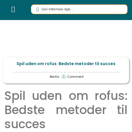
Spil uden om rofus: Bedste metoder til succes
Berita
Comment
Spil uden om rofus:
Bedste metoder til
succes