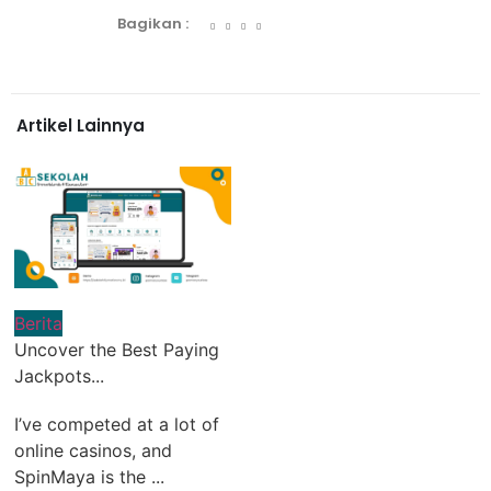
Bagikan :
Artikel Lainnya
Berita
Uncover the Best Paying
Jackpots...
I’ve competed at a lot of
online casinos, and
SpinMaya is the ...