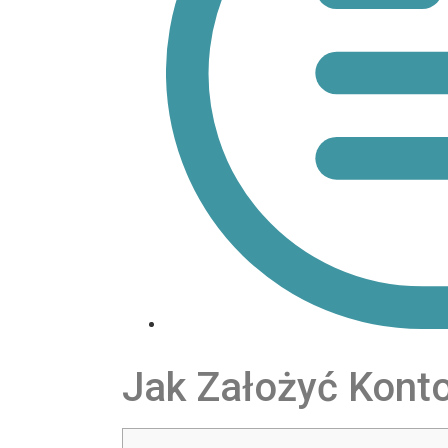
Jak Założyć Kont