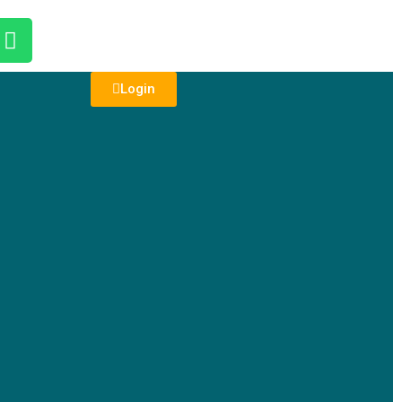
Login