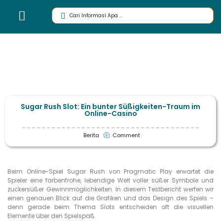
Sugar Rush Slot: Ein bunter Süßigkeiten-Traum im
Online-Casino
Berita
Comment
Beim Online-Spiel Sugar Rush von Pragmatic Play erwartet die
Spieler eine farbenfrohe, lebendige Welt voller süßer Symbole und
zuckersüßer Gewinnmöglichkeiten. In diesem Testbericht werfen wir
einen genauen Blick auf die Grafiken und das Design des Spiels –
denn gerade beim Thema Slots entscheiden oft die visuellen
Elemente über den Spielspaß.