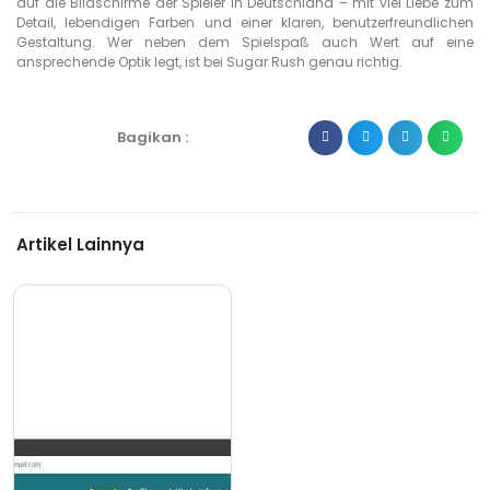
auf die Bildschirme der Spieler in Deutschland – mit viel Liebe zum
Detail, lebendigen Farben und einer klaren, benutzerfreundlichen
Gestaltung. Wer neben dem Spielspaß auch Wert auf eine
ansprechende Optik legt, ist bei Sugar Rush genau richtig.
Bagikan :
Artikel Lainnya