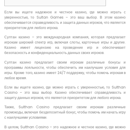
Если вы ищете надежное и честное казино, где можно играть с
уверенностью, то Sultan Games – это ваш выбор. В этом казино
обеспечивается справедливость и защита данных игроков, что является
приоритетом для любого игрока.
Султан казино – это международная компания, которая предлагает
игрокам широкий спектр игр, включая слоты, карточные игры и другие.
Казино имеет лицензию на проведение игр и обеспечивает
безопасность и конфиденциальность данных своих игроков.
Султан казино предлагает своим игрокам различные бонусы и
программы лояльности, чтобы обеспечить им наилучшие условия для
игры. Кроме того, казино имеет 24/7 поддержку, чтобы помочь игрокам в
любое время.
Если вы ищете казино, где можно играть с уверенностью, то Sulthan
Casino – это ваш выбор. Казино обеспечивает справедливость и
защиту данных игроков, что является приоритетом для любого игрока.
Также, Sulthan Casino предлагает своим игрокам различные
промокоды, включая бездепозитный бонус, чтобы помочь им начать игру
с наилучшими условиями.
В целом, Sulthan Casino – это надежное и честное казино, где можно