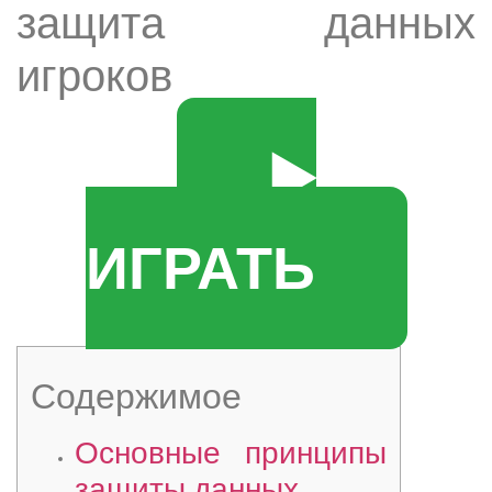
защита данных
игроков
▶️
ИГРАТЬ
Содержимое
Основные принципы
защиты данных