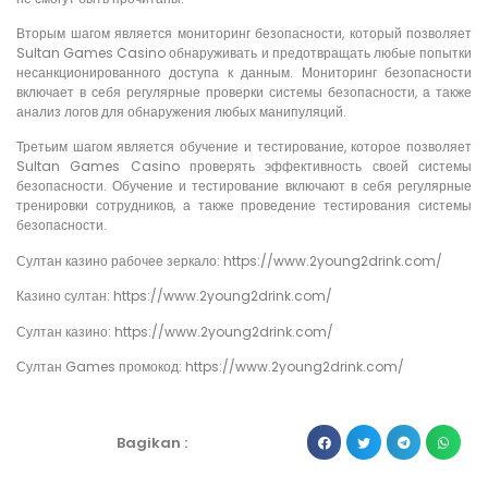
Вторым шагом является мониторинг безопасности, который позволяет
Sultan Games Casino обнаруживать и предотвращать любые попытки
несанкционированного доступа к данным. Мониторинг безопасности
включает в себя регулярные проверки системы безопасности, а также
анализ логов для обнаружения любых манипуляций.
Третьим шагом является обучение и тестирование, которое позволяет
Sultan Games Casino проверять эффективность своей системы
безопасности. Обучение и тестирование включают в себя регулярные
тренировки сотрудников, а также проведение тестирования системы
безопасности.
Султан казино рабочее зеркало: https://www.2young2drink.com/
Казино султан: https://www.2young2drink.com/
Султан казино: https://www.2young2drink.com/
Султан Games промокод: https://www.2young2drink.com/
Bagikan :