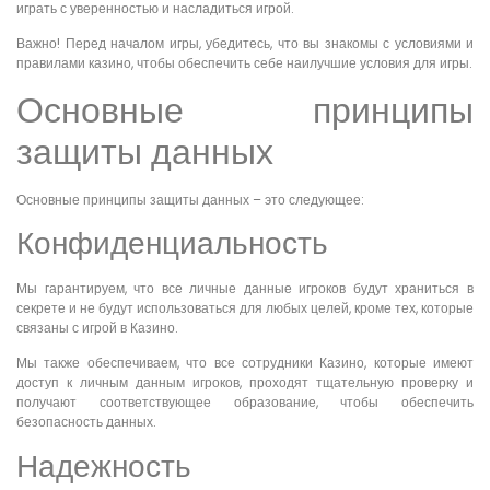
играть с уверенностью и насладиться игрой.
Важно! Перед началом игры, убедитесь, что вы знакомы с условиями и
правилами казино, чтобы обеспечить себе наилучшие условия для игры.
Основные принципы
защиты данных
Основные принципы защиты данных – это следующее:
Конфиденциальность
Мы гарантируем, что все личные данные игроков будут храниться в
секрете и не будут использоваться для любых целей, кроме тех, которые
связаны с игрой в Казино.
Мы также обеспечиваем, что все сотрудники Казино, которые имеют
доступ к личным данным игроков, проходят тщательную проверку и
получают соответствующее образование, чтобы обеспечить
безопасность данных.
Надежность