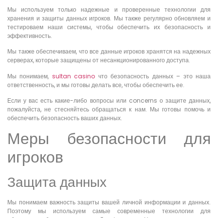
Мы используем только надежные и проверенные технологии для
хранения и защиты данных игроков. Мы также регулярно обновляем и
тестироваем наши системы, чтобы обеспечить их безопасность и
эффективность.
Мы также обеспечиваем, что все данные игроков хранятся на надежных
серверах, которые защищены от несанкционированного доступа.
Мы понимаем,
sultan casino
что безопасность данных – это наша
ответственность, и мы готовы делать все, чтобы обеспечить ее.
Если у вас есть какие-либо вопросы или concerns о защите данных,
пожалуйста, не стесняйтесь обращаться к нам. Мы готовы помочь и
обеспечить безопасность ваших данных.
Меры безопасности для
игроков
Защита данных
Мы понимаем важность защиты вашей личной информации и данных.
Поэтому мы используем самые современные технологии для