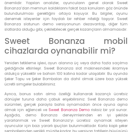
önemlidir. Yapılan analizler, oyuncuların genel olarak Sweet
Bonanza’dan memnun kaldıklarını fakat bazı konuların göz önünde
bulundurulması gerektiğini ortaya koyuyor. Bu bilgiler, oyunu
denemek isteyenler için faydalı bir rehber niteliği taşıyor. Sweet
Bonanza slotunun demo versiyonunun dezavantajı, diğer tüm
slotlarda olduğu gibi, çekilebilecek gerçek kazançların olmamasıdır.
Sweet Bonanza mobil
cihazlarda oynanabilir mi?
Yeniden tetikleme işlevi, oyun alanına üç veya daha fazla saçılma
geldiğinde etkinleşir. Sweet Bonanza slot makinesindeki ikramiye
oldukça yüksektir ve bahsin 100 katına kadar ulaşabilir. Bu oyunda
Şeker Topu ve Şeker Bombaları da dahil olmak üzere bazı yüksek
ücretli simgeler bulabilirsiniz.
Ayrıca, bonus satın alma özelliği kullanarak kazançlı ücretsiz
dönüşler turuna daha çabuk erişebilirsiniz. Swet Bonanza demo
sürümleri, gerçek parayla bahis oynamadan önce oyuna aşina
olmak için eğlenceli ve
Sweet Bonanza Demo
risksiz bir yol sunar.
Aşağıda, demo Bonanza deneyimlerinden en iyi şekilde
yararlanmak ve Sweet Bonanza’yı ücretsiz oynamak isteyen
oyuncular için bazı yararlı ipuçları bulunmaktadır. Karla kaplı şeker
sembollerinden şenlikli müziğe kadar, bu versiyon tatillerin büyüsünü