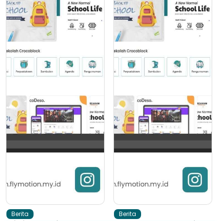
Berita
Berita