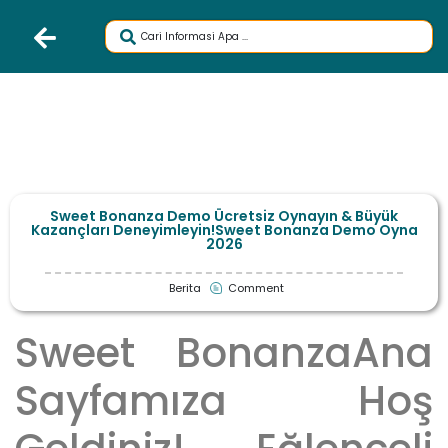
Sweet Bonanza Demo Ücretsiz Oynayın & Büyük
Kazançları Deneyimleyin!Sweet Bonanza Demo Oyna
2026
Berita
Comment
Sweet BonanzaAna
Sayfamıza Hoş