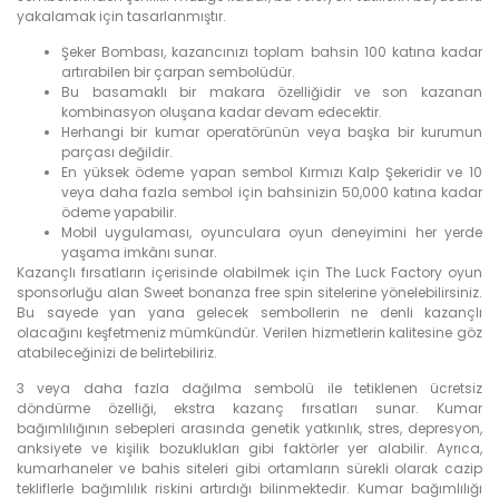
yakalamak için tasarlanmıştır.
Şeker Bombası, kazancınızı toplam bahsin 100 katına kadar
artırabilen bir çarpan sembolüdür.
Bu basamaklı bir makara özelliğidir ve son kazanan
kombinasyon oluşana kadar devam edecektir.
Herhangi bir kumar operatörünün veya başka bir kurumun
parçası değildir.
En yüksek ödeme yapan sembol Kırmızı Kalp Şekeridir ve 10
veya daha fazla sembol için bahsinizin 50,000 katına kadar
ödeme yapabilir.
Mobil uygulaması, oyunculara oyun deneyimini her yerde
yaşama imkânı sunar.
Kazançlı fırsatların içerisinde olabilmek için The Luck Factory oyun
sponsorluğu alan Sweet bonanza free spin sitelerine yönelebilirsiniz.
Bu sayede yan yana gelecek sembollerin ne denli kazançlı
olacağını keşfetmeniz mümkündür. Verilen hizmetlerin kalitesine göz
atabileceğinizi de belirtebiliriz.
3 veya daha fazla dağılma sembolü ile tetiklenen ücretsiz
döndürme özelliği, ekstra kazanç fırsatları sunar. Kumar
bağımlılığının sebepleri arasında genetik yatkınlık, stres, depresyon,
anksiyete ve kişilik bozuklukları gibi faktörler yer alabilir. Ayrıca,
kumarhaneler ve bahis siteleri gibi ortamların sürekli olarak cazip
tekliflerle bağımlılık riskini artırdığı bilinmektedir. Kumar bağımlılığı