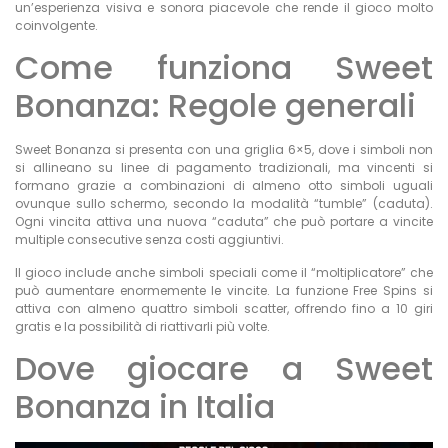
un’esperienza visiva e sonora piacevole che rende il gioco molto
coinvolgente.
Come funziona Sweet
Bonanza: Regole generali
Sweet Bonanza si presenta con una griglia 6×5, dove i simboli non
si allineano su linee di pagamento tradizionali, ma vincenti si
formano grazie a combinazioni di almeno otto simboli uguali
ovunque sullo schermo, secondo la modalità “tumble” (caduta).
Ogni vincita attiva una nuova “caduta” che può portare a vincite
multiple consecutive senza costi aggiuntivi.
Il gioco include anche simboli speciali come il “moltiplicatore” che
può aumentare enormemente le vincite. La funzione Free Spins si
attiva con almeno quattro simboli scatter, offrendo fino a 10 giri
gratis e la possibilità di riattivarli più volte.
Dove giocare a Sweet
Bonanza in Italia