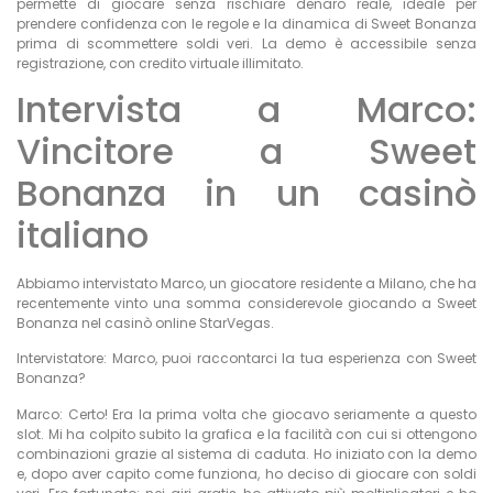
permette di giocare senza rischiare denaro reale, ideale per
prendere confidenza con le regole e la dinamica di Sweet Bonanza
prima di scommettere soldi veri. La demo è accessibile senza
registrazione, con credito virtuale illimitato.
Intervista a Marco:
Vincitore a Sweet
Bonanza in un casinò
italiano
Abbiamo intervistato Marco, un giocatore residente a Milano, che ha
recentemente vinto una somma considerevole giocando a Sweet
Bonanza nel casinò online StarVegas.
Intervistatore: Marco, puoi raccontarci la tua esperienza con Sweet
Bonanza?
Marco: Certo! Era la prima volta che giocavo seriamente a questo
slot. Mi ha colpito subito la grafica e la facilità con cui si ottengono
combinazioni grazie al sistema di caduta. Ho iniziato con la demo
e, dopo aver capito come funziona, ho deciso di giocare con soldi