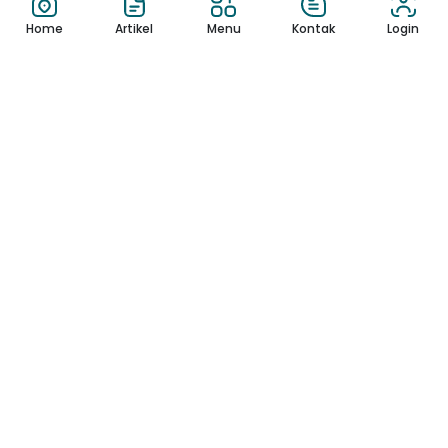
Home
Artikel
Menu
Kontak
Login
Berita
My Experience
Understanding Roul...
I love online casinos
roulettinoocasino.com. As a
Canadian pla...