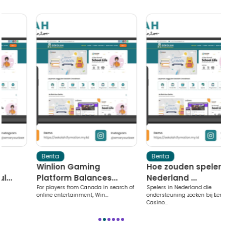
Berita
Berita
Winlion Gaming
Hoe zouden spelers in
Platform Balances...
Nederland ...
For players from Canada in search of
Spelers in Nederland die
online entertainment, Win...
ondersteuning zoeken bij Lemon
Casino...
1
2
3
4
5
6