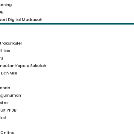
arning
DB
ort Digital Madrasah
a
trakurikuler
ilitas
ru
mbutan Kepala Sekolah
i Dan Misi
randa
ngumuman
stasi
ult PPDB
ikel
 Online