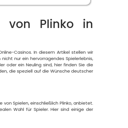
 von Plinko in
nline-Casinos. In diesem Artikel stellen wir
 nicht nur ein hervorragendes Spielerlebnis,
r oder ein Neuling sind, hier finden Sie die
den, die speziell auf die Wünsche deutscher
von Spielen, einschließlich Plinko, anbietet.
len Wahl für Spieler. Hier sind einige der