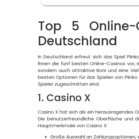
Top 5 Online-
Deutschland
In Deutschland erfreut sich das Spiel Plink
Ihnen die fünf besten Online-Casinos vor, i
sondern auch attraktive Boni und eine Vielz
besten Optionen für das Spielen von Plinko
Spieler zugeschnitten sind.
1. Casino X
Casino X hat sich als ein herausragendes Onl
Die benutzerfreundliche Oberfläche und de
Hauptmerkmale von Casino X:
Große Auswahl an Zahlungsoptionen, ei