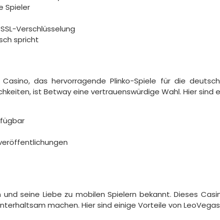
 Spieler
 SSL-Verschlüsselung
sch spricht
 Casino, das hervorragende Plinko-Spiele für die deutsch
chkeiten, ist Betway eine vertrauenswürdige Wahl. Hier sind 
rfügbar
eröffentlichungen
m und seine Liebe zu mobilen Spielern bekannt. Dieses Casino
 unterhaltsam machen. Hier sind einige Vorteile von LeoVegas