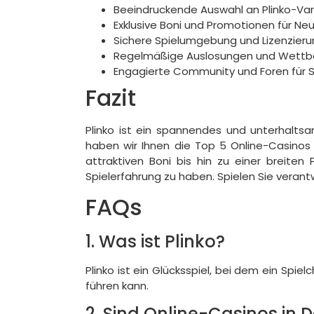
Beeindruckende Auswahl an Plinko-Va
Exklusive Boni und Promotionen für N
Sichere Spielumgebung und Lizenzier
Regelmäßige Auslosungen und Wett
Engagierte Community und Foren für S
Fazit
Plinko ist ein spannendes und unterhalts
haben wir Ihnen die Top 5 Online-Casinos v
attraktiven Boni bis hin zu einer breiten
Spielerfahrung zu haben. Spielen Sie verant
FAQs
1. Was ist Plinko?
Plinko ist ein Glücksspiel, bei dem ein Spi
führen kann.
2. Sind Online-Casinos in 