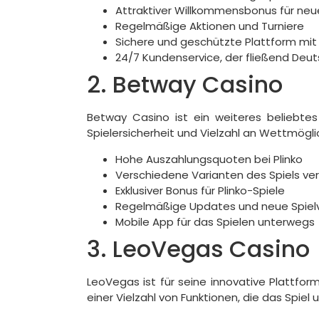
Attraktiver Willkommensbonus für neue
Regelmäßige Aktionen und Turniere
Sichere und geschützte Plattform mit
24/7 Kundenservice, der fließend Deut
2. Betway Casino
Betway Casino ist ein weiteres beliebtes
Spielersicherheit und Vielzahl an Wettmögli
Hohe Auszahlungsquoten bei Plinko
Verschiedene Varianten des Spiels ve
Exklusiver Bonus für Plinko-Spiele
Regelmäßige Updates und neue Spielv
Mobile App für das Spielen unterwegs
3. LeoVegas Casino
LeoVegas ist für seine innovative Plattfor
einer Vielzahl von Funktionen, die das Spiel