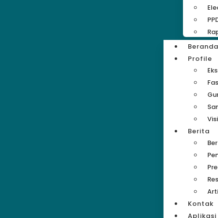
Ele
PP
Rap
Berand
Profile
Eks
Fas
Gu
Sa
Vis
Berita
Be
Pe
Pre
Res
Art
Kontak
Aplikasi