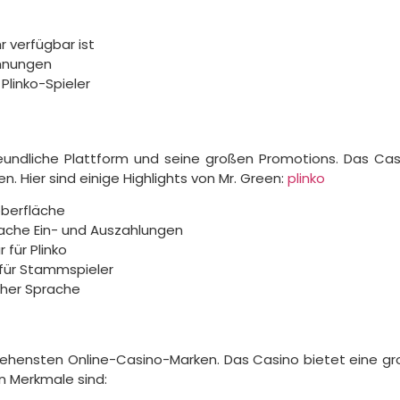
r verfügbar ist
hnungen
Plinko-Spieler
eundliche Plattform und seine großen Promotions. Das Casino
Hier sind einige Highlights von Mr. Green:
plinko
oberfläche
fache Ein- und Auszahlungen
 für Plinko
für Stammspieler
cher Sprache
ehensten Online-Casino-Marken. Das Casino bietet eine groß
en Merkmale sind: