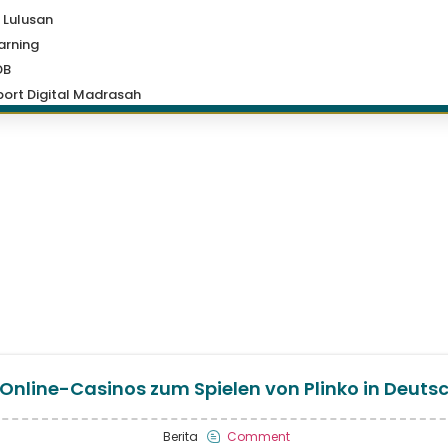
 Lulusan
arning
DB
ort Digital Madrasah
 Online-Casinos zum Spielen von Plinko in Deuts
Berita
Comment