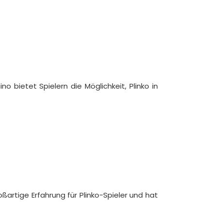
 bietet Spielern die Möglichkeit, Plinko in
artige Erfahrung für Plinko-Spieler und hat