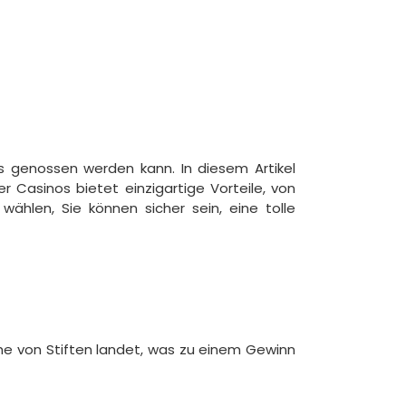
s genossen werden kann. In diesem Artikel
r Casinos bietet einzigartige Vorteile, von
wählen, Sie können sicher sein, eine tolle
eihe von Stiften landet, was zu einem Gewinn