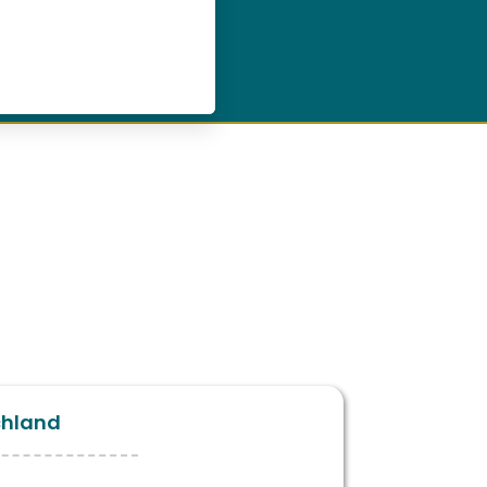
chland