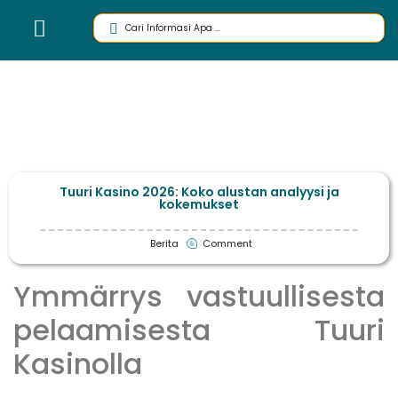
Tuuri Kasino 2026: Koko alustan analyysi ja
kokemukset
Berita
Comment
Ymmärrys vastuullisesta
pelaamisesta Tuuri
Kasinolla