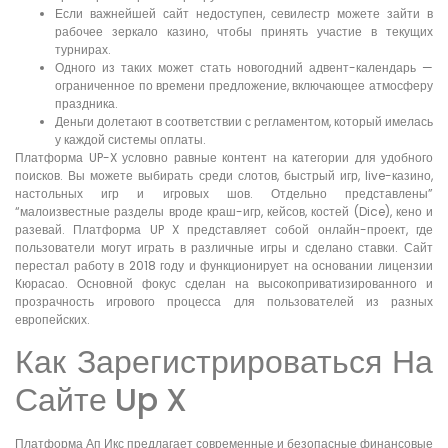
Если важнейшей сайт недоступен, севилестр можете зайти в
рабочее зеркало казино, чтобы принять участие в текущих
турнирах.
Одного из таких может стать новогодний адвент-календарь —
ограниченное по времени предложение, включающее атмосферу
праздника.
Деньги долетают в соответствии с регламентом, который имелась
у каждой системы оплаты.
Платформа UP-X условно равные контент на категории для удобного
поисков. Вы можете выбирать среди слотов, быстрый игр, live-казино,
настольных игр и игровых шов. Отдельно представлены”
“малоизвестные разделы вроде краш-игр, кейсов, костей (Dice), кено и
разевай. Платформа UP X представляет собой онлайн-проект, где
пользователи могут играть в различные игры и сделано ставки. Сайт
перестал работу в 2018 году и функционирует на основании лицензии
Кюрасао. Основной фокус сделан на высокоприватизированного и
прозрачность игрового процесса для пользователей из разных
европейских.
Как Зарегистрироваться На
Сайте Up X
Платформа Ап Икс предлагает современные и безопасные финансовые