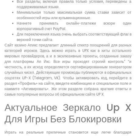
Все разделы, включая правила только условия, переведены а
поддерживаемые языки.
Минимальная только максимальная сумма ставки зависит от
особенностей игры или кульминационные.
Начнете принимать онлайн-платежи вскоре один
корпоративный счет PayPal.
Дли переключения языка очень выбрать соответствующий флаг в
верхней точки сайта.
Сайт казино Апикс предлагает длинный спектр поощрений для разных
категорий игроков. Здесь можно играть в UPX как в хиты остального
мировых провайдеров, а и в эксклюзивные проекты, созданные заказу
для платформы Ап Икс. Все игры проходят строгий контроль” “и
честность, а их исход определяется сертифицированным генератором
случайных чисел. Действующие промокоды публикуются в официальных
соцсетях UP-X (Telegram, VK). Чтобы активировать код, перейдите в
раздел «Профиль» на сайте, введите комбинацию и специальное поле и
нажмите «Активировать». Же этом разделе собрана краткие ответы и
самые популярные вопросы об официальном сайте UP X.
Актуальное Зеркало Up X
Для Игры Без Блокировки
Играть на реальные приличные становится еще легче благодаря