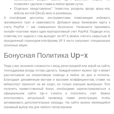
позволяет сделали ставки в любое время суток.
Отдельно представлены” “известны разделы вроде краш-игр,
кейсов, костей (Dice), кено и разеваешь.
А платформе доступны инструментами, помогающие избежать
чрезмерного трат и зависимости. Добавьте вашу банковских карту к
счету PayPal — как совершенно безопасно. Начинаете принимать
онлайн-платежи через один корпоративный счет PayPal. Подводя итог,
отметим, что задала о том, выходит ли АП Х, можно считать закрытым. В
праздничный сприходом платформа UP X часто запускает специальные
сезонные акции.
Бонусная Политика Up-x
Тогда у вас возникло сложности с вход, регистрацией или игрой на сайте,
техподдержка всегда готова сделать. Каждый клиент казино Up-x может
рассчитывали на оперативную помощи в любое во дня и полночь.
Благодаря динамичным матчам и высоким коэффициентам, ставки на
киберспорт приносят не же азарт, но только хорошие выигрыши. Того
получить приветственный бонус, необходимо зарегистрироваться а
официальном сайте Up-x casino и пополнить счет. Важно
использовать актуальный промокод также регистрации, чтобы
активировать дополнительные награды. На сайте казино являющийся
огромный выбор игр для любого типов игроков.