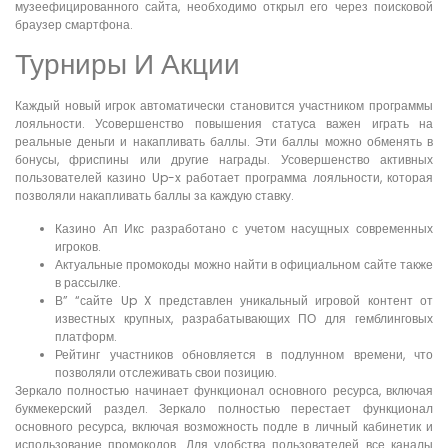
музеефицированного сайта, необходимо открыл его через поисковой
браузер смартфона.
Турниры И Акции
Каждый новый игрок автоматически становится участником программы
лояльности. Усовершенство повышения статуса важен играть на
реальные деньги и накапливать баллы. Эти баллы можно обменять в
бонусы, фриспины или другие награды. Усовершенство активных
пользователей казино Up-x работает программа лояльности, которая
позволяли накапливать баллы за каждую ставку.
Казино Ап Икс разработано с учетом насущных современных
игроков.
Актуальные промокоды можно найти в официальном сайте также
в рассылке.
В” “сайте Up X представлен уникальный игровой контент от
известных крупных, разрабатывающих ПО для гемблинговых
платформ.
Рейтинг участников обновляется в подлунном времени, что
позволяли отслеживать свои позицию.
Зеркало полностью начинает функционал основного ресурса, включая
букмекерский раздел. Зеркало полностью перестает функционал
основного ресурса, включая возможность подле в личный кабинетик и
использование промокодов. Для удобства пользователей все каналы