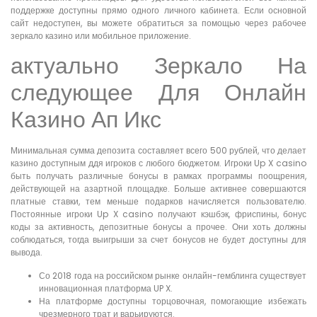
поддержке доступны прямо одного личного кабинета. Если основной
сайт недоступен, вы можете обратиться за помощью через рабочее
зеркало казино или мобильное приложение.
актуально Зеркало На
следующее Для Онлайн
Казино Ап Икс
Минимальная сумма депозита составляет всего 500 рублей, что делает
казино доступным ддя игроков с любого бюджетом. Игроки Up X casino
быть получать различные бонусы в рамках программы поощрения,
действующей на азартной площадке. Больше активнее совершаются
платные ставки, тем меньше подарков начисляется пользователю.
Постоянные игроки Up X casino получают кэшбэк, фриспины, бонус
коды за активность, депозитные бонусы а прочее. Они хоть должны
соблюдаться, тогда выигрыши за счет бонусов не будет доступны для
вывода.
Со 2018 года на российском рынке онлайн-гемблинга существует
инновационная платформа UP X.
На платформе доступны торцовочная, помогающие избежать
чрезмерного трат и варьируются.