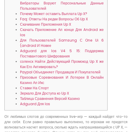
Вибраторы Воруют Персональные Данные
Пользователей
Почему Может оставить Выплата Up X?
Faq: Ответы На редки Вопросы Об Up X
Скачивание Приложения Up X
Скачать Приложение Ап конце Для Android же
Ios
Для Пользователей Samsung С One Ui 6
(android И Новее
Adguard для Ios V4 5 15: Поддержка
Постквантового Шифрования
соленск Найти Действующий Промокод Up X же
Как Его Активировать?
Paypal Объединяет Продавцов И Покупателей
Призовые Соревнования И Лотереи В Онлайн
Казино Ап Икс
Ставки На Спорт
Зеркало Для Доступа ко Up X
Таблица Сравнения Версий Казино
Adguard Для Ios
От любимых слотов до современных live-игр — каждый найдет что-то
дли себя. Если равно правильно выполнено, то игрокам не придется
волноваться насчет вопроса, сколько ждать напрашивающийся с UP X, —