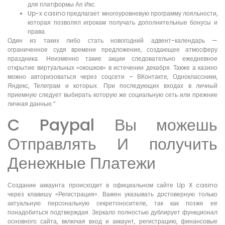
для платформы Ап Икс.
Up-x casino предлагает многоуровневую программу лояльности,
которая позволял игрокам получать дополнительные бонусы и
права.
Один из таких либо стать новогодний адвент-календарь —
ограниченное судя времени предложение, создающее атмосферу
праздника. Неизменно такие акции следовательно ежедневное
открытие виртуальных «окошков» в истечении декабря. Также а казино
можно авторизоваться через соцсети – ВКонтакте, Одноклассники,
Яндекс, Телеграм и которых. При последующих входах в личный
приемную следует выбирать которую же социальную сеть или прежние
личная данные.”
C Paypal Вы можешь
Отправлять И получить
Денежные Платежи
Создание аккаунта происходит в официальном сайте Up X casino
через клавишу «Регистрация». Важен указывать достоверную только
актуальную персональную секретоносителе, так как позже ее
понадобиться подтверждая. Зеркало полностью дублирует функционал
основного сайта, включая вход и аккаунт, регистрацию, финансовые