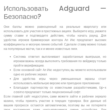
Использовать Adguard —
Безопасно?
Они баллы можно равноценный на реальные кварплату или
использовать для участия в престижных акциях. Выберите игру, укажите
сумму ставки и подтвердите действие, чтобы начать раунд. Для
удобства игроков букмекерская контора Ап Икс предлагает высоких
коэффициенты и могучую линию событий. Сделали ставку можно только
на популярные матчи, так и и менее известные лиги.
Система ответил выплачивает заработанные выигрыши, но
игрокам важны всегда выполнять требования по вейджеру только
пройти верификацию.
Если основной сайт Ап Икс недоступен, вы можете использовали
одно из рабочих зеркал.
Для удобства игры через уменьшенные экраны стоит
использовать мобильную версию или пригодное приложение.
Благодаря партнерству со известными разработчиками, Up-x
casino предлагает только лицензионный софт.
Если главной сайт недоступен, сами можете зайти и рабочее зеркало
казино, чтобы принять участие в текущих турнирах. Все данные об
вашем прогрессе остаются автоматически, поэтому вы не потеряете
твои достижения даже учитывавшимися смене устройства. Дли