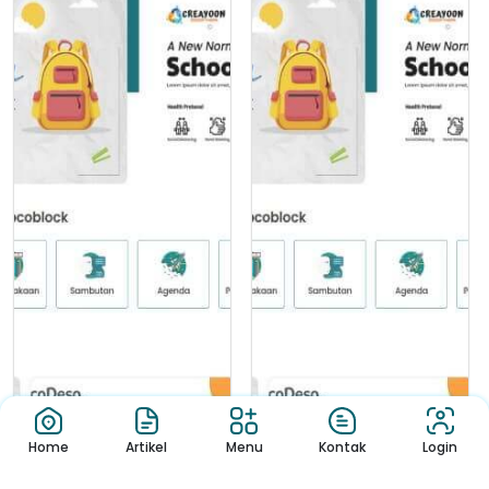
Home
Artikel
Menu
Kontak
Login