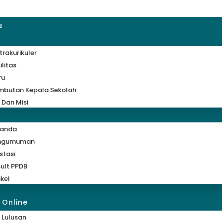
a
trakurikuler
ilitas
ru
mbutan Kepala Sekolah
i Dan Misi
randa
ngumuman
stasi
ult PPDB
ikel
 Online
 Lulusan