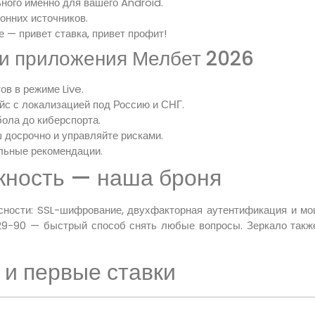
ного именно для вашего Android.
онних источников.
 — привет ставка, привет профит!
и приложения Мелбет 2026
в в режиме Live.
йс с локализацией под Россию и СНГ.
ола до киберспорта.
 досрочно и управляйте рисками.
льные рекомендации.
жность — наша броня
сности: SSL-шифрование, двухфакторная аутентификация и м
29-90 — быстрый способ снять любые вопросы. Зеркало такж
 и первые ставки