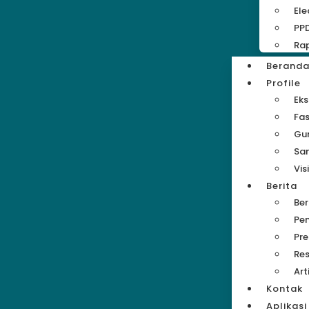
Ele
PP
Rap
Berand
Profile
Eks
Fas
Gu
Sa
Vis
Berita
Be
Pe
Pre
Res
Art
Kontak
Aplikasi