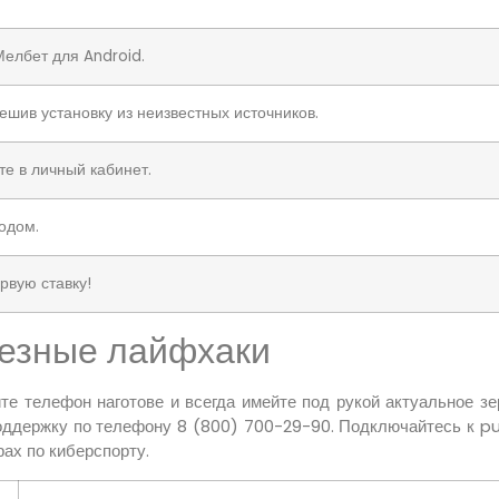
Мелбет для Android.
ешив установку из неизвестных источников.
те в личный кабинет.
одом.
рвую ставку!
лезные лайфхаки
те телефон наготове и всегда имейте под рукой актуальное зер
оддержку по телефону 8 (800) 700-29-90. Подключайтесь к p
ах по киберспорту.