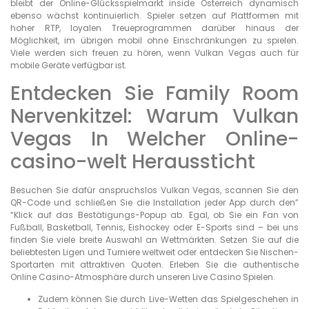
bleibt der Online-Glücksspielmarkt inside Österreich dynamisch
ebenso wächst kontinuierlich. Spieler setzen auf Plattformen mit
hoher RTP, loyalen Treueprogrammen darüber hinaus der
Möglichkeit, im übrigen mobil ohne Einschränkungen zu spielen.
Viele werden sich freuen zu hören, wenn Vulkan Vegas auch für
mobile Geräte verfügbar ist.
Entdecken Sie Family Room
Nervenkitzel: Warum Vulkan
Vegas In Welcher Online-
casino-welt Heraussticht
Besuchen Sie dafür anspruchslos Vulkan Vegas, scannen Sie den
QR-Code und schließen Sie die Installation jeder App durch den”
“Klick auf das Bestätigungs-Popup ab. Egal, ob Sie ein Fan von
Fußball, Basketball, Tennis, Eishockey oder E-Sports sind – bei uns
finden Sie viele breite Auswahl an Wettmärkten. Setzen Sie auf die
beliebtesten Ligen und Turniere weltweit oder entdecken Sie Nischen-
Sportarten mit attraktiven Quoten. Erleben Sie die authentische
Online Casino-Atmosphäre durch unseren Live Casino Spielen.
Zudem können Sie durch Live-Wetten das Spielgeschehen in