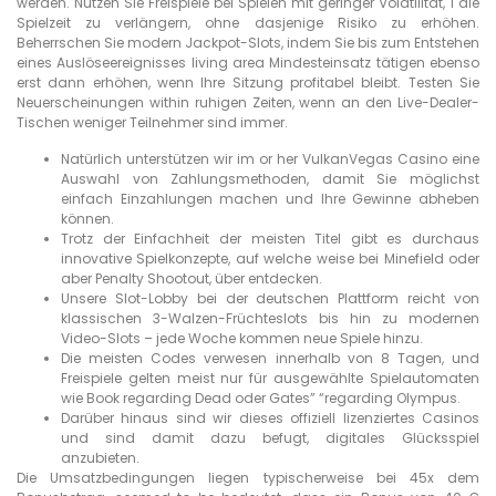
werden. Nutzen Sie Freispiele bei Spielen mit geringer Volatilität, 1 die
Spielzeit zu verlängern, ohne dasjenige Risiko zu erhöhen.
Beherrschen Sie modern Jackpot-Slots, indem Sie bis zum Entstehen
eines Auslöseereignisses living area Mindesteinsatz tätigen ebenso
erst dann erhöhen, wenn Ihre Sitzung profitabel bleibt. Testen Sie
Neuerscheinungen within ruhigen Zeiten, wenn an den Live-Dealer-
Tischen weniger Teilnehmer sind immer.
Natürlich unterstützen wir im or her VulkanVegas Casino eine
Auswahl von Zahlungsmethoden, damit Sie möglichst
einfach Einzahlungen machen und Ihre Gewinne abheben
können.
Trotz der Einfachheit der meisten Titel gibt es durchaus
innovative Spielkonzepte, auf welche weise bei Minefield oder
aber Penalty Shootout, über entdecken.
Unsere Slot-Lobby bei der deutschen Plattform reicht von
klassischen 3-Walzen-Früchteslots bis hin zu modernen
Video-Slots – jede Woche kommen neue Spiele hinzu.
Die meisten Codes verwesen innerhalb von 8 Tagen, und
Freispiele gelten meist nur für ausgewählte Spielautomaten
wie Book regarding Dead oder Gates” “regarding Olympus.
Darüber hinaus sind wir dieses offiziell lizenziertes Casinos
und sind damit dazu befugt, digitales Glücksspiel
anzubieten.
Die Umsatzbedingungen liegen typischerweise bei 45x dem