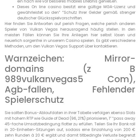
ein nach wie vor besseres mobiles Erlebnis genießen.
Dieses On line casino besitzt eine gültige MGA-Lizenz und
gewährleistet so den” “Schutz Ihrer Gelder gemäß strenger
deutscher Glücksspielvorschriften.
Hier finden Sie Antworten auf perish Fragen, welche perish anderen
Spieler von Vulkan Vegas herausragend häufig stellen. In den
meisten Fällen können Sie Ihre Anliegen hier selbst lösen und
neuerlich sorgenfrei in unserem Casino spielen. Es gibt verschiedene
Methoden, um den Vulkan Vegas Support über kontaktieren.
Warnzeichen: Mirror-
domains (z B
989vulkanvegas5 Com),
Agb-fallen, Fehlender
Spielerschutz
Sie sollten Bonus-Ablaufdaten in ihrer Tabelle verfolgen ebenso Slots
mit hohem RTP wie Guide of Dead (96, 21%) priorisieren, 1″ “pass away
45-fache Umsatzbedingung flotter zu erfüllen. Teilen Sie Ihr Bank roll
in 20-Einheiten-Sitzungen auf, sodass eine Einzahlung von 200 €
zehn Runden à 20 € ergibt und damit tiltbedingte Verluste begrenzt