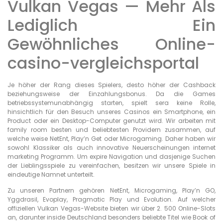
Vulkan Vegas — Mehr Als
Lediglich Ein
Gewöhnliches Online-
casino-vergleichsportal
Je höher der Rang dieses Spielers, desto höher der Cashback
beziehungsweise der Einzahlungsbonus. Da die Games
betriebssystemunabhängig starten, spielt sera keine Rolle,
hinsichtlich für den Besuch unseres Casinos ein Smartphone, ein
Product oder ein Desktop-Computer genutzt wird. Wir arbeiten mit
family room besten und beliebtesten Providern zusammen, auf
welche weise NetEnt, Play’n Get oder Microgaming. Daher haben wir
sowohl Klassiker als auch innovative Neuerscheinungen internet
marketing Programm. Um expire Navigation und dasjenige Suchen
der Lieblingsspiele zu vereinfachen, besitzen wir unsere Spiele in
eindeutige Namnet unterteilt.
Zu unseren Partnern gehören NetEnt, Microgaming, Play’n GO,
Yggdrasil, Evoplay, Pragmatic Play und Evolution. Auf welcher
offiziellen Vulkan Vegas-Website bieten wir über 2. 500 Online-Slots
an, darunter inside Deutschland besonders beliebte Titel wie Book of