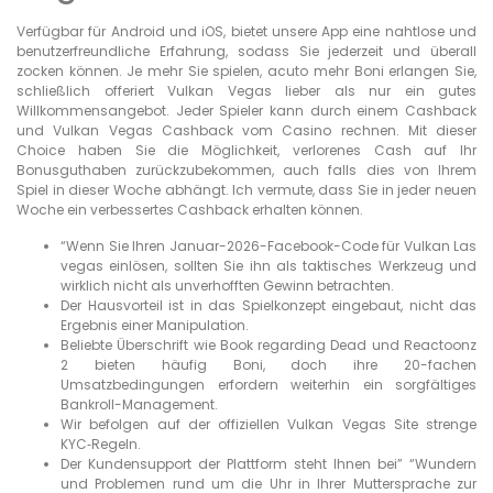
Verfügbar für Android und iOS, bietet unsere App eine nahtlose und
benutzerfreundliche Erfahrung, sodass Sie jederzeit und überall
zocken können. Je mehr Sie spielen, acuto mehr Boni erlangen Sie,
schließlich offeriert Vulkan Vegas lieber als nur ein gutes
Willkommensangebot. Jeder Spieler kann durch einem Cashback
und Vulkan Vegas Cashback vom Casino rechnen. Mit dieser
Choice haben Sie die Möglichkeit, verlorenes Cash auf Ihr
Bonusguthaben zurückzubekommen, auch falls dies von Ihrem
Spiel in dieser Woche abhängt. Ich vermute, dass Sie in jeder neuen
Woche ein verbessertes Cashback erhalten können.
“Wenn Sie Ihren Januar-2026-Facebook-Code für Vulkan Las
vegas einlösen, sollten Sie ihn als taktisches Werkzeug und
wirklich nicht als unverhofften Gewinn betrachten.
Der Hausvorteil ist in das Spielkonzept eingebaut, nicht das
Ergebnis einer Manipulation.
Beliebte Überschrift wie Book regarding Dead und Reactoonz
2 bieten häufig Boni, doch ihre 20-fachen
Umsatzbedingungen erfordern weiterhin ein sorgfältiges
Bankroll-Management.
Wir befolgen auf der offiziellen Vulkan Vegas Site strenge
KYC‑Regeln.
Der Kundensupport der Plattform steht Ihnen bei” “Wundern
und Problemen rund um die Uhr in Ihrer Muttersprache zur